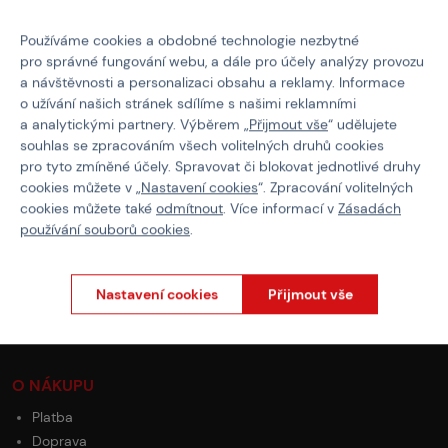
bílé provedení
Používáme cookies a obdobné technologie nezbytné
opakovaně uzavíratelný sáček
pro správné fungování webu, a dále pro účely analýzy provozu
a návštěvnosti a personalizaci obsahu a reklamy. Informace
Bio kuličky (6mm)
Madbull
o užívání našich stránek sdílíme s našimi reklamními
a analytickými partnery. Výběrem „
Přijmout vše
“ udělujete
Vlastnosti
souhlas se zpracováním všech volitelných druhů cookies
pro tyto zmíněné účely. Spravovat či blokovat jednotlivé druhy
cookies můžete v „
Nastavení cookies
“. Zpracování volitelných
Kód produktu
M-210236
cookies můžete také
odmítnout
. Více informací v
Zásadách
Barva
Bílá
používání souborů cookies
.
Typ kuliček
BIO
Nastavení cookies
Přijmout vše
O NÁKUPU
Platba
Doprava