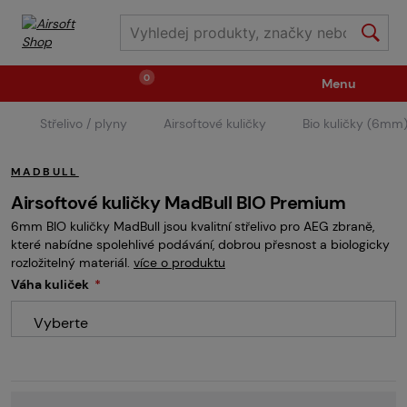
0
Menu
Střelivo / plyny
Airsoftové kuličky
Bio kuličky (6mm
Zbraně
Střelivo / plyny
MADBULL
Náhradní díly / upgrade
Příslušenství ke zbraním
Airsoftové kuličky MadBull BIO Premium
6mm BIO kuličky MadBull jsou kvalitní střelivo pro AEG zbraně,
které nabídne spolehlivé podávání, dobrou přesnost a biologicky
Výstroj
Oblečení / boty
Pyrotechnika
rozložitelný materiál.
více o produktu
Váha kuliček
Vyberte
II.Jakost
Vstupenky na akce
Dětské tábory
GRINDS