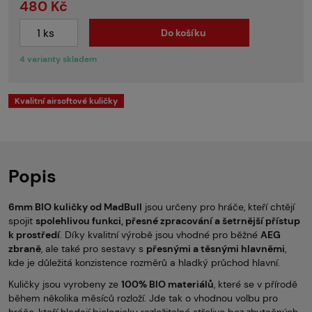
480 Kč
Do košíku
4 varianty skladem
Kvalitní airsoftové kuličky
Popis
6mm BIO kuličky od MadBull
jsou určeny pro hráče, kteří chtějí
spojit
spolehlivou funkci, přesné zpracování a šetrnější přístup
k prostředí
. Díky kvalitní výrobě jsou vhodné pro běžné
AEG
zbraně
, ale také pro sestavy s
přesnými a těsnými hlavněmi
,
kde je důležitá konzistence rozměrů a hladký průchod hlavní.
Kuličky jsou vyrobeny ze
100% BIO materiálů
, které se v přírodě
během několika měsíců rozloží. Jde tak o vhodnou volbu pro
hráče, kteří hledají biologicky rozložitelné střelivo bez zbytečných