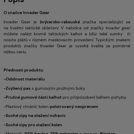
O značce Invader Gear
Invader Gear je
švýcarsko-rakouská
značka specializující se
na kvalitní taktické oblečení. V nabídce od značky invader gear
můžete nalézt kromě taktických kalhot a blůz také sumky či
nosiče plátů v různém maskovacím provedení. Typickým znakem
produktů značky Invader Gear je vysoká kvalita za poměrně
nízkou cenu.
Přednosti produktu
-Odolnost materiálu
-Zvýšený pas
s gumovými pružnými boky
-Pružné gumové části kalhot
pro přizpůsobení během pohybu
-Plastový chránič kolen
polstrovaný neoprenem
-Suché zipy na stažení nohavic
-Suché zipy pro stažení kolen
-Materiál:
65% bavlna, 35% polyester
s úpravou
Ripstop