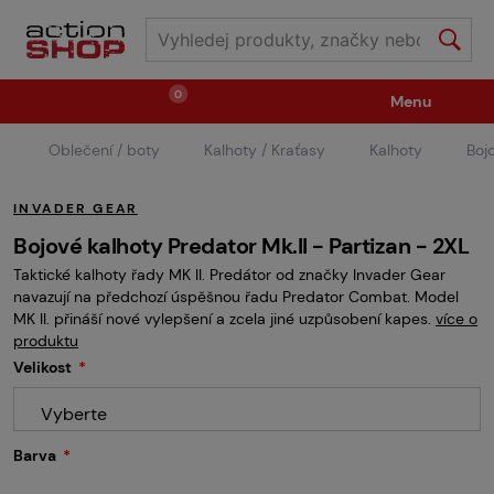
0
Menu
Oblečení / boty
Kalhoty / Kraťasy
Kalhoty
Boj
Zbraně
Střelivo / plyny
INVADER GEAR
Náhradní díly / upgrade
Příslušenství ke zbraním
Bojové kalhoty Predator Mk.II - Partizan - 2XL
Taktické kalhoty řady MK II. Predátor od značky Invader Gear
navazují na předchozí úspěšnou řadu Predator Combat. Model
Výstroj
Oblečení / boty
Pyrotechnika
MK II. přináší nové vylepšení a zcela jiné uzpůsobení kapes.
více o
produktu
Velikost
II.Jakost
Vstupenky na akce
Dětské tábory
Vyberte
Barva
GRINDS