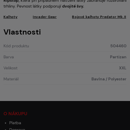
Ripstop,
která při případném natržení látky zabraňuje rozšiřování
trhliny. Pevnost látky podporují
dvojité švy.
Kalhoty
Invader Gear
Bojové kalhoty Predator Mk.II
Vlastnosti
Kód produktu
504460
Barva
Partizan
Velikost
XXL
Materiál
Bavlna / Polyester
O NÁKUPU
Platba
Doprava