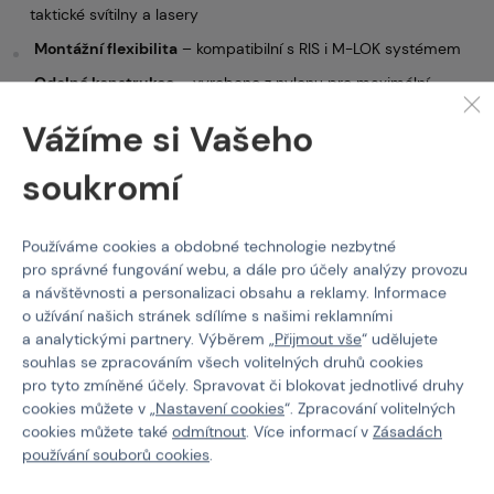
taktické svítilny a lasery
Montážní flexibilita
– kompatibilní s RIS i M-LOK systémem
Odolná konstrukce
– vyrobeno z nylonu pro maximální
pevnost a nízkou hmotnost
Vážíme si Vašeho
Snadná instalace
– jednoduché uchycení a ovládání
soukromí
Obsah balení:
Používáme cookies a obdobné technologie nezbytné
Dvojitý tlakový spínač pro svítilny a PEQY, RIS/M-lok
pro správné fungování webu, a dále pro účely analýzy provozu
Montáž na M-LOK
a návštěvnosti a personalizaci obsahu a reklamy. Informace
o užívání našich stránek sdílíme s našimi reklamními
Montážní šrouby
a analytickými partnery. Výběrem „
Přijmout vše
“ udělujete
souhlas se zpracováním všech volitelných druhů cookies
Díky univerzální kompatibilitě a intuitivnímu ovládání je
Dvojitý
pro tyto zmíněné účely. Spravovat či blokovat jednotlivé druhy
tlakový spínač
ideálním řešením pro každého, kdo chce zlepšit
cookies můžete v „
Nastavení cookies
“. Zpracování volitelných
manipulaci se svou taktickou výbavou.
cookies můžete také
odmítnout
. Více informací v
Zásadách
používání souborů cookies
.
Příslušenství k laserům
Wosport
Dvojitý tlakový
spínač pro svítilny a PEQY, RIS/M-lok