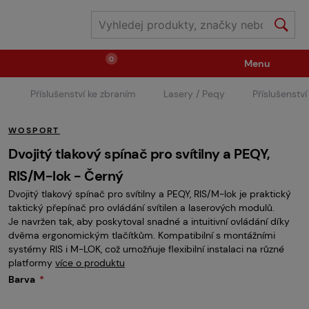
0
Menu
Příslušenství ke zbraním
Lasery / Peqy
Příslušenstv
Zbraně
Střelivo / plyny
WOSPORT
Náhradní díly / upgrade
Příslušenství ke zbraním
Dvojitý tlakový spínač pro svítilny a PEQY,
RIS/M-lok - Černý
Dvojitý tlakový spínač pro svítilny a PEQY, RIS/M-lok je praktický
Výstroj
Oblečení / boty
Pyrotechnika
taktický přepínač pro ovládání svítilen a laserových modulů.
Je navržen tak, aby poskytoval snadné a intuitivní ovládání díky
dvěma ergonomickým tlačítkům. Kompatibilní s montážními
II.Jakost
Vstupenky na akce
Dětské tábory
systémy RIS i M-LOK, což umožňuje flexibilní instalaci na různé
platformy
více o produktu
Barva
GRINDS