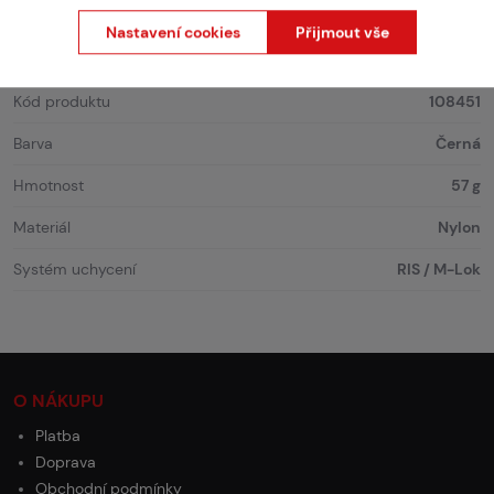
Nastavení cookies
Přijmout vše
Vlastnosti
Kód produktu
108451
Barva
Černá
Hmotnost
57 g
Materiál
Nylon
Systém uchycení
RIS / M-Lok
O NÁKUPU
Platba
Doprava
Obchodní podmínky