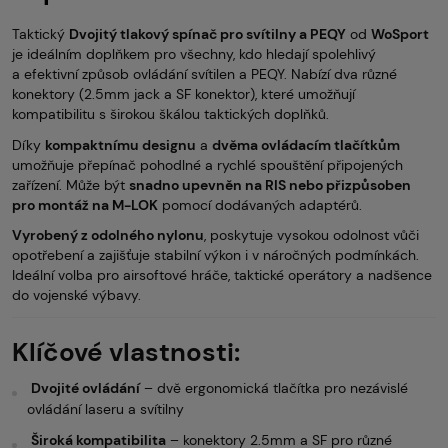
Taktický
Dvojitý tlakový spínač pro svítilny a PEQY
od
WoSport
je ideálním doplňkem pro všechny, kdo hledají spolehlivý
a efektivní způsob ovládání svítilen a PEQY. Nabízí dva různé
konektory (2.5mm jack a SF konektor), které umožňují
kompatibilitu s širokou škálou taktických doplňků.
Díky
kompaktnímu designu
a
dvěma ovládacím tlačítkům
umožňuje přepínač pohodlné a rychlé spouštění připojených
zařízení. Může být
snadno upevněn na RIS nebo přizpůsoben
pro montáž na M-LOK
pomocí dodávaných adaptérů.
Vyrobený z odolného nylonu
, poskytuje vysokou odolnost vůči
opotřebení a zajišťuje stabilní výkon i v náročných podmínkách.
Ideální volba pro airsoftové hráče, taktické operátory a nadšence
do vojenské výbavy.
Klíčové vlastnosti:
Dvojité ovládání
– dvě ergonomická tlačítka pro nezávislé
ovládání laseru a svítilny
Široká kompatibilita
– konektory 2.5mm a SF pro různé