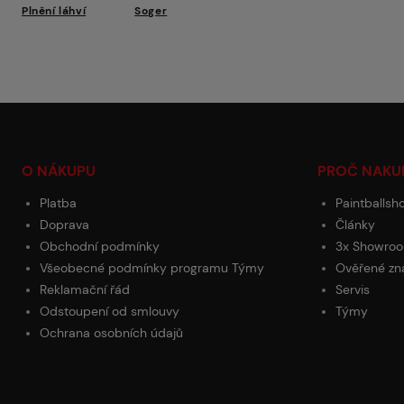
Plnění láhví
Soger
O NÁKUPU
PROČ NAKU
Platba
Paintballsh
Doprava
Články
Obchodní podmínky
3x Showroo
Všeobecné podmínky programu Týmy
Ověřené zn
Reklamační řád
Servis
Odstoupení od smlouvy
Týmy
Ochrana osobních údajů