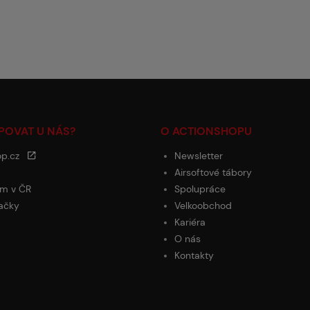
POVAT U NÁS?
O ACTIONSHOPU
op.cz
Newsletter
Airsoftové tábory
m v ČR
Spolupráce
ačky
Velkoobchod
Kariéra
O nás
Kontakty