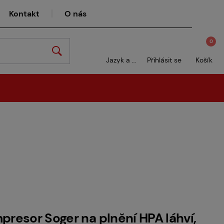
Kontakt
O nás
0
Jazyk a měna
Přihlásit se
Košík
presor Soger na plnění HPA láhví,