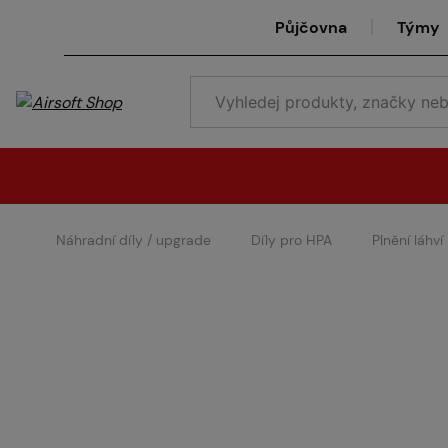
Půjčovna
Týmy
Náhradní díly / upgrade
Díly pro HPA
Plnění láhví