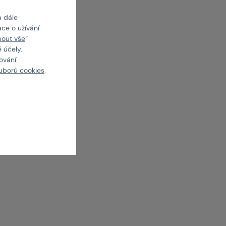
a dále
ce o užívání
mout vše
“
 účely.
cování
uborů cookies
.