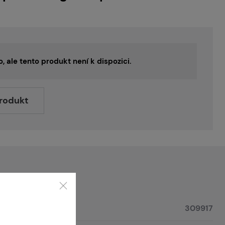
o, ale tento produkt není k dispozici.
produkt
309917