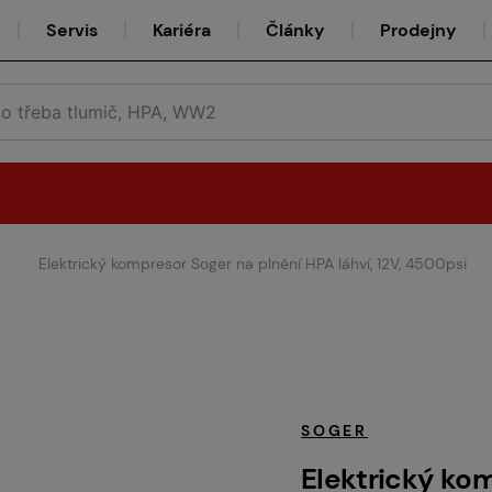
Servis
Kariéra
Články
Prodejny
Elektrický kompresor Soger na plnění HPA láhví, 12V, 4500psi
Půjčovna
Týmy
SOGER
Elektrický kom