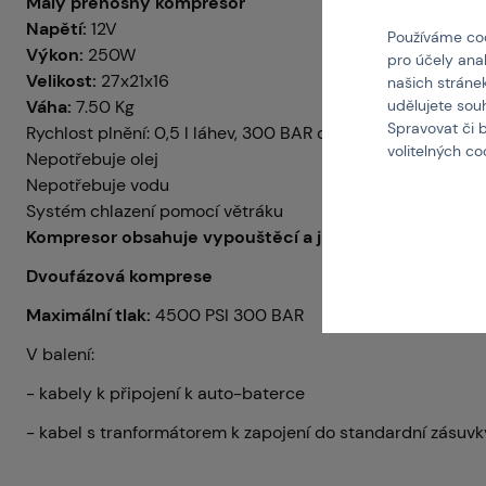
Malý přenosný kompresor
Napětí:
12V
Používáme coo
Výkon:
250W
pro účely ana
Velikost:
27x21x16
našich stráne
Váha:
7.50 Kg
udělujete sou
Spravovat či 
Rychlost plnění: 0,5 l láhev, 300 BAR do 20 minut
volitelných c
Nepotřebuje olej
Nepotřebuje vodu
Systém chlazení pomocí větráku
Kompresor obsahuje vypouštěcí a jistící ventil proti př
Dvoufázová komprese
Maximální tlak:
4500 PSI 300 BAR
V balení:
- kabely k připojení k auto-baterce
- kabel s tranformátorem k zapojení do standardní zásuvk