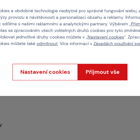
kies a obdobné technologie nezbytné pro správné fungování webu, 
lýzy provozu a návštěvnosti a personalizaci obsahu a reklamy. Informa
O nás
k sdílíme s našimi reklamními a analytickými partnery. Výběrem „
Přij
hlas se zpracováním všech volitelných druhů cookies pro tyto zmíněné
blokovat jednotlivé druhy cookies můžete v „
Nastavení cookies
“. Zpra
ookies můžete také
odmítnout
. Více informací v
Zásadách používání so
etlakování
Nastavení cookies
Přijmout vše
y