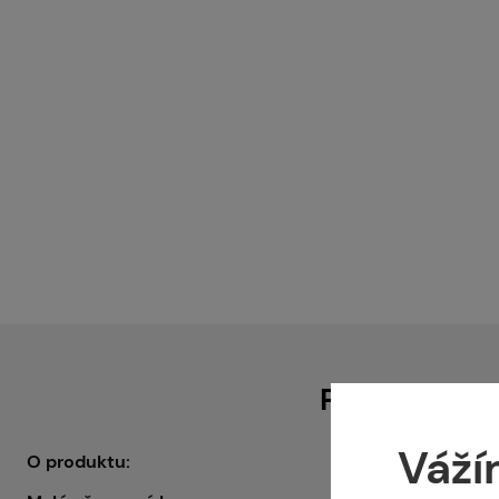
Popis
Váží
O produktu: