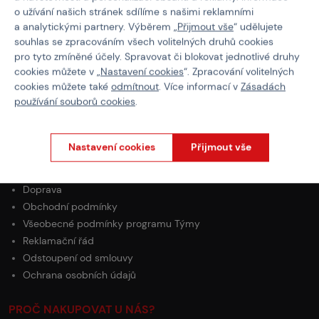
Vlastnosti
o užívání našich stránek sdílíme s našimi reklamními
a analytickými partnery. Výběrem „
Přijmout vše
“ udělujete
Kód produktu
108437
souhlas se zpracováním všech volitelných druhů cookies
pro tyto zmíněné účely. Spravovat či blokovat jednotlivé druhy
Barva
Oranžová
cookies můžete v „
Nastavení cookies
“. Zpracování volitelných
cookies můžete také
odmítnout
. Více informací v
Zásadách
používání souborů cookies
.
Nastavení cookies
Přijmout vše
O NÁKUPU
Platba
Doprava
Obchodní podmínky
Všeobecné podmínky programu Týmy
Reklamační řád
Odstoupení od smlouvy
Ochrana osobních údajů
PROČ NAKUPOVAT U NÁS?