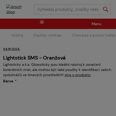
0
Menu
Výstroj
Doplňky výstroje
Chemická a poziční světla
Zbraně
Střelivo / plyny
VARIOUS
Náhradní díly / upgrade
Příslušenství ke zbraním
Lightstick SMS - Oranžová
Lightsticky a.k.a. Glowsticky jsou ideální nástroj k označení
konkrétních míst, ale mohou být také použity k identifikaci vašich
Výstroj
Oblečení / boty
Pyrotechnika
spoluhráčů ve tmavých prostředích!
více o produktu
Barva
II.Jakost
Vstupenky na akce
Dětské tábory
GRINDS