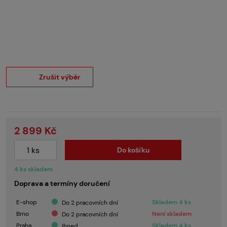
Zrušit výběr
2 899 Kč
Do košíku
4 ks skladem
Doprava a termíny doručení
E-shop
Skladem 4 ks
Do 2 pracovních dní
Brno
Není skladem
Do 2 pracovních dní
Praha
Skladem 4 ks
Ihned