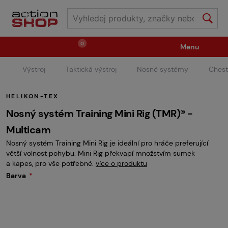
0
Menu
Výstroj
Taktická výstroj
Nosné systémy
Chest
Zbraně
Střelivo / plyny
HELIKON-TEX
Náhradní díly / upgrade
Příslušenství ke zbraním
Nosný systém Training Mini Rig (TMR)® -
Multicam
Nosný systém Training Mini Rig je ideální pro hráče preferující
Výstroj
Oblečení / boty
Pyrotechnika
větší volnost pohybu. Mini Rig překvapí množstvím sumek
a kapes, pro vše potřebné.
více o produktu
Barva
II.Jakost
Vstupenky na akce
Dětské tábory
GRINDS