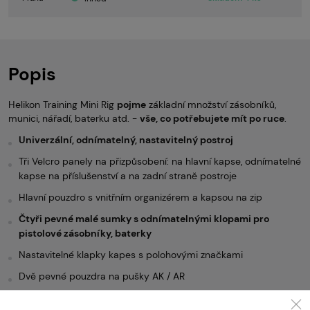
Popis
Helikon Training Mini Rig
pojm
e
základní množství zásobníků,
munici, nářadí, baterku atd. -
vše, co potřebujete mít po ruce
.
Univerzální, odnímatelný, nastavitelný postroj
Tři Velcro panely na přizpůsobení: na hlavní kapse, odnímatelné
kapse na příslušenství a na zadní straně postroje
Hlavní pouzdro s vnitřním organizérem a kapsou na zip
Čtyři pevné malé sumky s odnímatelnými klopami pro
pistolové zásobníky, baterky
Nastavitelné klapky kapes s polohovými značkami
Dvě pevné pouzdra na pušky AK / AR
Prostorná hlavní kapsa