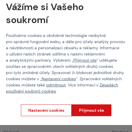
Vážíme si Vašeho
MOLLE / PALS
pouzdro pro lékárničku nebo
další příslušenství
MOLLE / PALS panel dole pro další pouzdra / příslušenství /
soukromí
turniket
Nastavitelný bederní pás
Používáme cookies a obdobné technologie nezbytné
Zipy YKK®
pro správné fungování webu, a dále pro účely analýzy provozu
a návštěvnosti a personalizaci obsahu a reklamy. Informace
Chestrigy / Řemení
Helikon-Tex
Nosný systém
o užívání našich stránek sdílíme s našimi reklamními
Training Mini Rig (TMR)®
a analytickými partnery. Výběrem „
Přijmout vše
“ udělujete
souhlas se zpracováním všech volitelných druhů cookies
Vlastnosti
pro tyto zmíněné účely. Spravovat či blokovat jednotlivé druhy
cookies můžete v „
Nastavení cookies
“. Zpracování volitelných
cookies můžete také
odmítnout
. Více informací v
Zásadách
Kód produktu
103532
používání souborů cookies
.
EAN
5902688034092
Barva
Multicam
Nastavení cookies
Přijmout vše
Hmotnost
700 g
Materiál
Cordura