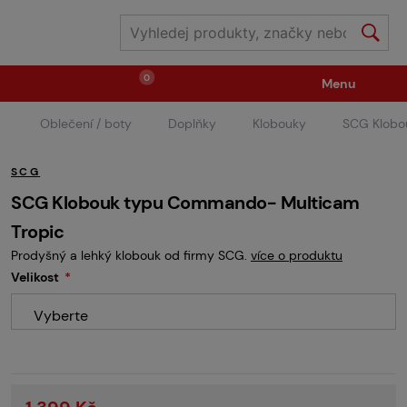
0
Menu
Oblečení / boty
Doplňky
Klobouky
SCG Klobo
Zbraně
Střelivo / plyny
SCG
Náhradní díly / upgrade
Příslušenství ke zbraním
SCG Klobouk typu Commando- Multicam
Tropic
Prodyšný a lehký klobouk od firmy SCG.
více o produktu
Výstroj
Oblečení / boty
Pyrotechnika
Velikost
Vyberte
II.Jakost
Vstupenky na akce
Dětské tábory
GRINDS