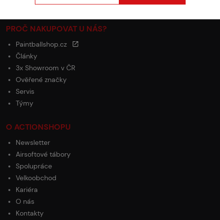
Ochrana osobních údajů
PROČ NAKUPOVAT U NÁS?
Paintballshop.cz
Články
3x Showroom v ČR
Ověřené značky
Servis
Týmy
O ACTIONSHOPU
Newsletter
Airsoftové tábory
Spolupráce
Velkoobchod
Kariéra
O nás
Kontakty