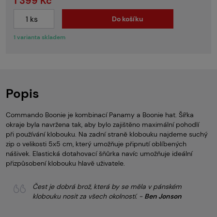
1 399 Kč
Do košíku
1 varianta skladem
Popis
Commando Boonie je kombinací Panamy a Boonie hat. Šířka
okraje byla navržena tak, aby bylo zajištěno maximální pohodlí
při používání klobouku. Na zadní straně klobouku najdeme suchý
zip o velikosti 5x5 cm, který umožňuje připnutí oblíbených
nášivek. Elastická dotahovací šňůrka navíc umožňuje ideální
přizpůsobení klobouku hlavě uživatele.
Čest je dobrá brož, která by se měla v pánském
klobouku nosit za všech okolností. -
Ben Jonson