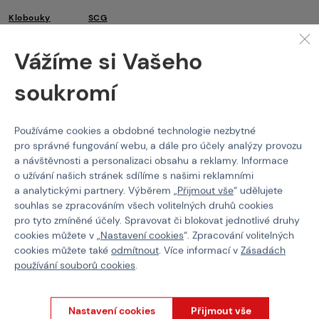
Klobouky
SCG
Vlastnosti
Vážíme si Vašeho
soukromí
Kód produktu
M-506464
Barva
Multicam Tropic
Používáme cookies a obdobné technologie nezbytné
pro správné fungování webu, a dále pro účely analýzy provozu
a návštěvnosti a personalizaci obsahu a reklamy. Informace
o užívání našich stránek sdílíme s našimi reklamními
a analytickými partnery. Výběrem „
Přijmout vše
“ udělujete
O NÁKUPU
souhlas se zpracováním všech volitelných druhů cookies
pro tyto zmíněné účely. Spravovat či blokovat jednotlivé druhy
Platba
cookies můžete v „
Nastavení cookies
“. Zpracování volitelných
Doprava
cookies můžete také
odmítnout
. Více informací v
Zásadách
Obchodní podmínky
používání souborů cookies
.
Všeobecné podmínky programu Týmy
Reklamační řád
Odstoupení od smlouvy
Nastavení cookies
Přijmout vše