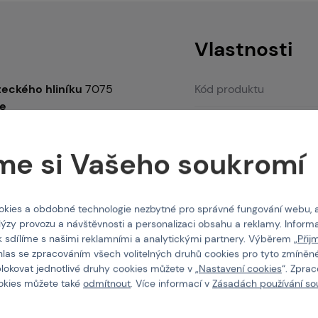
O nás
Vlastnosti
eckého hliníku
7075
Kód produktu
ze
EAN
me si Vašeho soukromí
Barva
ek
přibližnou rychlostí
granátu
je zajištěn
Hmotnost
kies a obdobné technologie nezbytné pro správné fungování webu, 
lýzy provozu a návštěvnosti a personalizaci obsahu a reklamy. Informa
Materiál těla
k sdílíme s našimi reklamními a analytickými partnery. Výběrem „
Přij
hlas se zpracováním všech volitelných druhů cookies pro tyto zmíněné
Typ pohonu
blokovat jednotlivé druhy cookies můžete v „
Nastavení cookies
“. Zpra
ookies můžete také
odmítnout
. Více informací v
Zásadách používání so