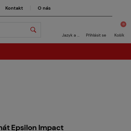
Kontakt
O nás
0
Jazyk a měna
Přihlásit se
Košík
nát Epsilon Impact