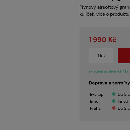
Servis
Plynový airsoftový gra
kuliček.
více o produktu
Kariéra
1 990 Kč
Články
skladem posledních 1 ks
Doprava a termíny
Prodejny
E-shop
Do 2 p
Brno
Ihned
Praha
Do 2 p
Kontakt