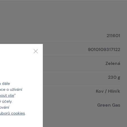
211601
9010109317122
Zelená
230 g
a dále
ce o užívání
Kov / Hliník
mout vše
“
 účely.
Green Gas
cování
uborů cookies
.