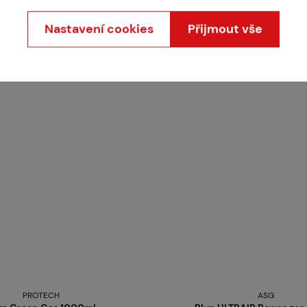
Nastavení cookies
Přijmout vše
Stojí za
pozornost
PROTECH
ASG