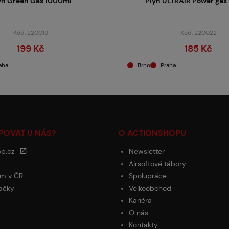
yn Green Gas 1000ml
Plyn ULTRAIR Power gas
Kód: 220019
Kód: 220022
199 Kč
185 Kč
aha
Brno
Praha
POVAT U NÁS?
O ACTIONSHOPU
op.cz
Newsletter
Airsoftové tábory
m v ČR
Spolupráce
ačky
Velkoobchod
Kariéra
O nás
Kontakty