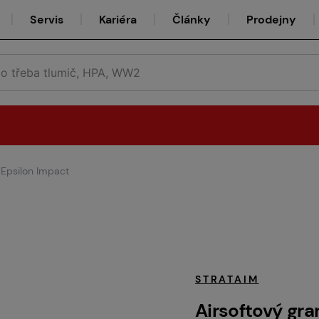
Servis
Kariéra
Články
Prodejny
 Epsilon Impact
Půjčovna
Týmy
STRATAIM
Airsoftový gra