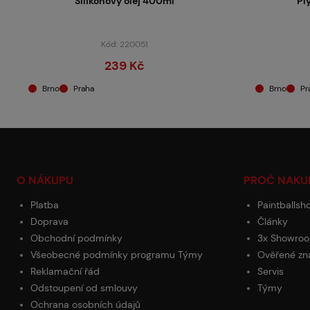
Silikonový olej 400ml
Pl
Kód: 220051
239 Kč
Brno
Praha
Brno
Pr
O NÁKUPU
PROČ NAKU
Platba
Paintballsh
Doprava
Články
Obchodní podmínky
3x Showroo
Všeobecné podmínky programu Týmy
Ověřené zn
Reklamační řád
Servis
Odstoupení od smlouvy
Týmy
Ochrana osobních údajů