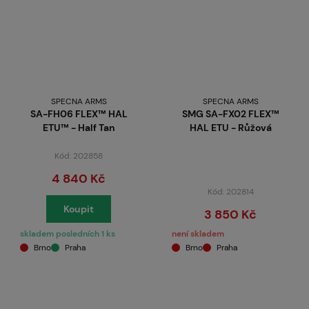
SPECNA ARMS
SPECNA ARMS
SA-FH06 FLEX™ HAL
SMG SA-FX02 FLEX™
ETU™ - Half Tan
HAL ETU - Růžová
Kód: 202858
4 840 Kč
Kód: 202814
Koupit
3 850 Kč
skladem posledních 1 ks
není skladem
Brno
Praha
Brno
Praha