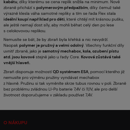
kabátu
, díky kterému se cena replik snížila na minimum. Nově
zbraně přichází s
polymerovým předpažbím
, díky čemuž také
výrazně klesla váha samotné repliky a tím se řada Flex stala
ideální koupí například pro děti
, které chtějí mít krásnou pušku,
ale ještě nemají dost síly, aby mohli běhat celý den po lese
s celokovovou replikou.
Nemusíte se bát, že by zbraň byla křehká a nic nevydrží.
Naopak
polymer je pružný a velmi odolný
. Všechny funkční díly
uvnitř zbraně, jako je
samotný mechabox, kola, ozubení pístu
atd. jsou kovové
stejně jako u řady Core.
Kovová zůstává také
vnější hlaveň.
Zbraň disponuje možností
QD systémem ESA
, pomocí kterého již
nemusíte pro výměnu pružiny vyndávat mechabox
z hlavně. Pružinu si tak vyměníte skrze tubus rovnou v poli. Zbraně
bez problému zvládnou LI-Po baterie 7,4V či 11,1V, ale pro delší
životnost doporučujeme v základu používat 7,4V.
O NÁKUPU