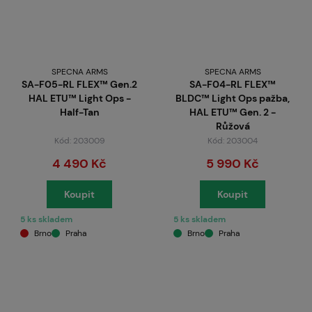
SPECNA ARMS
SPECNA ARMS
SA-F05-RL FLEX™ Gen.2
SA-F04-RL FLEX™
HAL ETU™ Light Ops -
BLDC™ Light Ops pažba,
Half-Tan
HAL ETU™ Gen. 2 -
Růžová
Kód: 203009
Kód: 203004
4 490 Kč
5 990 Kč
Koupit
Koupit
5 ks skladem
5 ks skladem
Brno
Praha
Brno
Praha