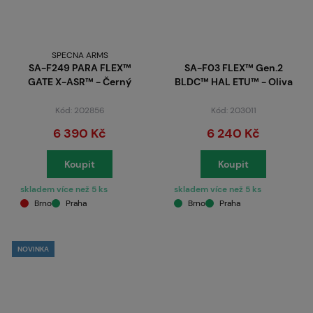
SPECNA ARMS
SA-F249 PARA FLEX™
SA-F03 FLEX™ Gen.2
GATE X-ASR™ - Černý
BLDC™ HAL ETU™ - Oliva
Kód: 202856
Kód: 203011
6 390 Kč
6 240 Kč
Koupit
Koupit
skladem více než 5 ks
skladem více než 5 ks
Brno
Praha
Brno
Praha
NOVINKA