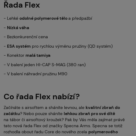
Řada Flex
- Lehké
odolné polymerové tělo
a předpažbí
-
Nízká váha
- Bezkonkurenční cena
-
ESA systém
pro rychlou výměnu pružiny (QD systém)
- Konektor
malá tamiya
- V balení jeden HI-CAP S-MAG (380 ran)
- V balení náhradní pružinu M90
Co řada Flex nabízí?
Začínáte s airsoftem a sháníte levnou, ale
kvalitní zbraň do
začátku
? Nebo pouze sháníte
lehkou zbraň pro své dítě
na tábor či airsoftový kroužek? Pak by Vás měla zajímat právě
tato nová řada Flex od značky Specna Arms. Specna se totiž
rozhodla obout řadu Core do nového zcela
polymerového