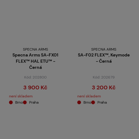
SPECNA ARMS
SPECNA ARMS
Specna Arms SA-FX01
SA-F02 FLEX™, Keymode
FLEX™ HAL ETU™ -
- Černá
Černá
Kód: 202800
Kód: 202679
3 900 Kč
3 200 Kč
není skladem
není skladem
Brno
Praha
Brno
Praha