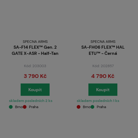
SPECNA ARMS
SPECNA ARMS
SA-F14 FLEX™ Gen. 2
SA-FH06 FLEX™ HAL
GATE X-ASR - Half-Tan
ETU™ - Černá
Kód: 203003
Kód: 202857
3 790 Kč
4 790 Kč
Koupit
Koupit
skladem posledních 2 ks
skladem posledních 1 ks
Brno
Praha
Brno
Praha