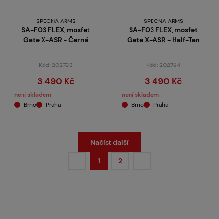
SPECNA ARMS
SPECNA ARMS
SA-F03 FLEX, mosfet
SA-F03 FLEX, mosfet
Gate X-ASR - Černá
Gate X-ASR - Half-Tan
Kód: 202763
Kód: 202764
3 490 Kč
3 490 Kč
není skladem
není skladem
Brno
Praha
Brno
Praha
Načíst další
1
2