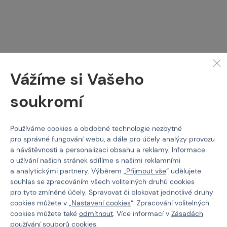
SPECNA ARMS
SPECNA ARMS
Vážíme si Vašeho
SA-F08 FLEX™ HAL
SA-F05-RL FLEX™ HAL
ETU™ - Černá
ETU™ Light Ops - Half-
soukromí
Tan
Kód: 202860
Kód: 202872
4 349 Kč
3 690 Kč
Používáme cookies a obdobné technologie nezbytné
pro správné fungování webu, a dále pro účely analýzy provozu
není skladem
není skladem
a návštěvnosti a personalizaci obsahu a reklamy. Informace
Brno
Praha
Brno
Praha
o užívání našich stránek sdílíme s našimi reklamními
a analytickými partnery. Výběrem „
Přijmout vše
“ udělujete
souhlas se zpracováním všech volitelných druhů cookies
pro tyto zmíněné účely. Spravovat či blokovat jednotlivé druhy
cookies můžete v „
Nastavení cookies
“. Zpracování volitelných
cookies můžete také
odmítnout
. Více informací v
Zásadách
používání souborů cookies
.