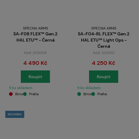
SPECNA ARMS
SPECNA ARMS
SA-F08 FLEX™ Gen.2
SA-F04-RL FLEX™ Gen.2
HAL ETU™ - Černá
HAL ETU™ Light Ops -
Černá
Kód: 203008
Kód: 203010
4 490 Kč
4 250 Kč
Koupit
Koupit
5 ks skladem
5 ks skladem
Brno
Praha
Brno
Praha
NOVINKA