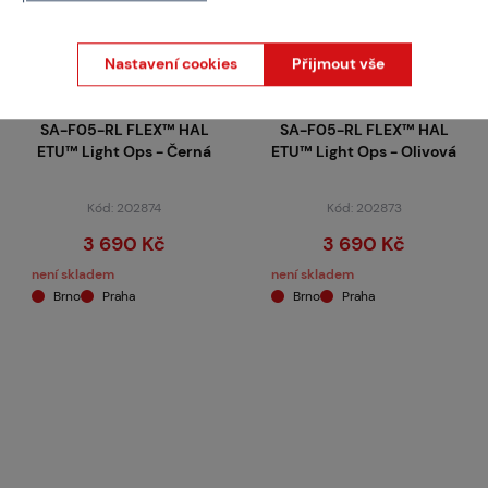
Nastavení cookies
Přijmout vše
SPECNA ARMS
SPECNA ARMS
SA-F05-RL FLEX™ HAL
SA-F05-RL FLEX™ HAL
ETU™ Light Ops - Černá
ETU™ Light Ops - Olivová
Kód: 202874
Kód: 202873
3 690 Kč
3 690 Kč
není skladem
není skladem
Brno
Praha
Brno
Praha