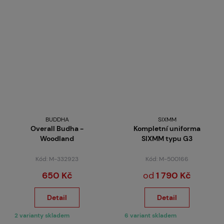
BUDDHA
SIXMM
Overall Budha -
Kompletní uniforma
Woodland
SIXMM typu G3
Kód: M-332923
Kód: M-500166
650 Kč
od
1 790 Kč
Detail
Detail
2 varianty skladem
6 variant skladem