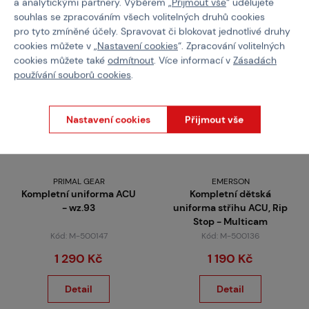
a analytickými partnery. Výběrem „
Přijmout vše
“ udělujete
souhlas se zpracováním všech volitelných druhů cookies
pro tyto zmíněné účely. Spravovat či blokovat jednotlivé druhy
cookies můžete v „
Nastavení cookies
“. Zpracování volitelných
cookies můžete také
odmítnout
. Více informací v
Zásadách
používání souborů cookies
.
Nastavení cookies
Přijmout vše
PRIMAL GEAR
EMERSON
Kompletní uniforma ACU
Kompletní dětská
- wz.93
uniforma střihu ACU, Rip
Stop - Multicam
Kód: M-500147
Kód: M-500136
1 290 Kč
1 190 Kč
Detail
Detail