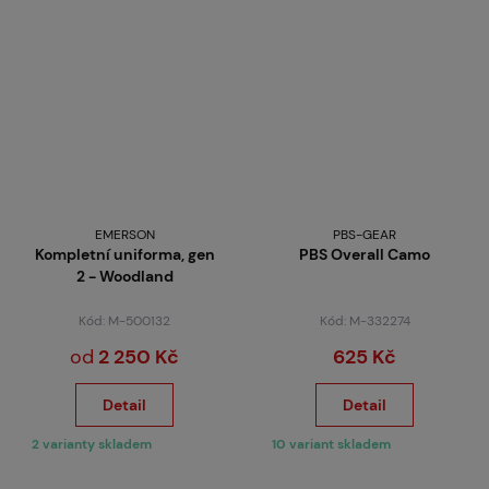
EMERSON
PBS-GEAR
Kompletní uniforma, gen
PBS Overall Camo
2 - Woodland
Kód: M-500132
Kód: M-332274
od
2 250 Kč
625 Kč
Detail
Detail
2 varianty skladem
10 variant skladem