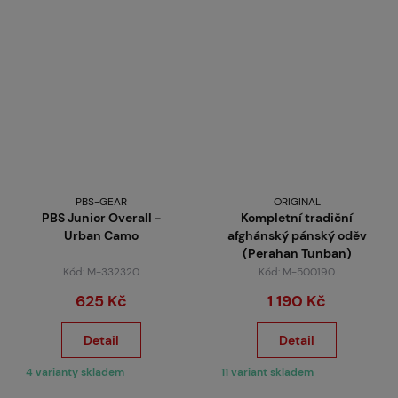
PBS-GEAR
ORIGINAL
PBS Junior Overall -
Kompletní tradiční
Urban Camo
afghánský pánský oděv
(Perahan Tunban)
Kód: M-332320
Kód: M-500190
625 Kč
1 190 Kč
Detail
Detail
4 varianty skladem
11 variant skladem