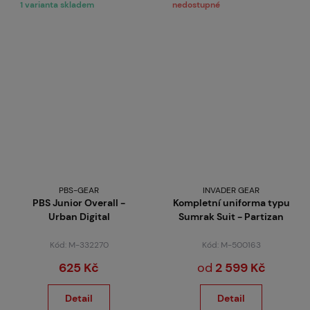
1 varianta skladem
nedostupné
PBS-GEAR
INVADER GEAR
PBS Junior Overall -
Kompletní uniforma typu
Urban Digital
Sumrak Suit - Partizan
Kód: M-332270
Kód: M-500163
625 Kč
od
2 599 Kč
Detail
Detail