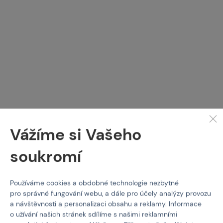
KOMBAT
EMERSON
Vážíme si Vašeho
Kompletní set oblečení
Kompletní uniforma, gen
pro děti
2 - Multicam
soukromí
Kód: M-500206
Kód: M-500123
1 790 Kč
2 590 Kč
Používáme cookies a obdobné technologie nezbytné
pro správné fungování webu, a dále pro účely analýzy provozu
Detail
Detail
a návštěvnosti a personalizaci obsahu a reklamy. Informace
o užívání našich stránek sdílíme s našimi reklamními
4 varianty skladem
1 varianta skladem