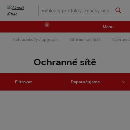
0
Menu
Náhradní díly / upgrade
Střelnice a hřiště
Ochranné
Zbraně
Střelivo / plyny
Ochranné sítě
Náhradní díly / upgrade
Příslušenství ke zbraním
Filtrovat
Výstroj
Oblečení / boty
Pyrotechnika
II.Jakost
Vstupenky na akce
Dětské tábory
GRINDS