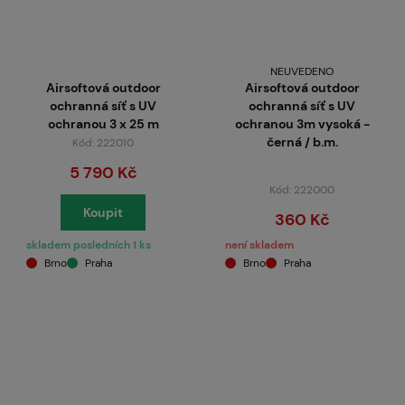
NEUVEDENO
Airsoftová outdoor
Airsoftová outdoor
ochranná síť s UV
ochranná síť s UV
ochranou 3 x 25 m
ochranou 3m vysoká -
černá / b.m.
Kód: 222010
5 790 Kč
Kód: 222000
Koupit
360 Kč
skladem posledních 1 ks
není skladem
Brno
Praha
Brno
Praha