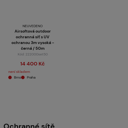
NEUVEDENO
Airsoftová outdoor
ochranná síť s UV
ochranou 3m vysoká -
černá / 50m
Kód: 222000set50
14 400 Kč
není skladem
Brno
Praha
Ochranné sítě