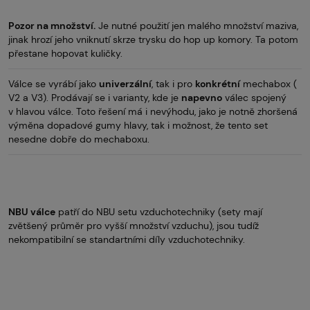
Pozor na množství.
Je nutné použití jen malého množství maziva,
jinak hrozí jeho vniknutí skrze trysku do hop up komory. Ta potom
přestane hopovat kuličky.
Válce se vyrábí jako
univerzální
, tak i pro
konkrétní
mechabox (
V2 a V3). Prodávají se i varianty, kde je
napevno
válec spojený
v hlavou válce. Toto řešení má i nevýhodu, jako je notně zhoršená
výměna dopadové gumy hlavy, tak i možnost, že tento set
nesedne dobře do mechaboxu.
NBU válce
patří do NBU setu vzduchotechniky (sety mají
zvětšený průměr pro vyšší množství vzduchu), jsou tudíž
nekompatibilní se standartními díly vzduchotechniky.