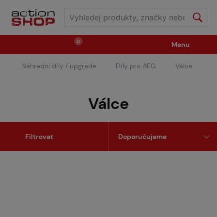
0
Menu
Náhradní díly / upgrade
Díly pro AEG
Válce
Zbraně
Střelivo / plyny
Válce
Náhradní díly / upgrade
Příslušenství ke zbraním
Filtrovat
Výstroj
Oblečení / boty
Pyrotechnika
II.Jakost
Vstupenky na akce
Dětské tábory
GRINDS