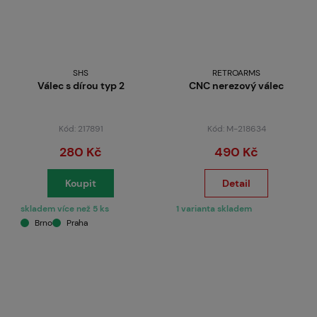
SHS
RETROARMS
Válec s dírou typ 2
CNC nerezový válec
Kód: 217891
Kód: M-218634
280 Kč
490 Kč
Koupit
Detail
skladem více než 5 ks
1 varianta skladem
Brno
Praha