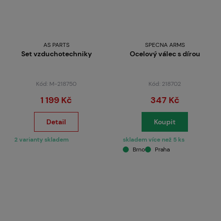
AS PARTS
SPECNA ARMS
Set vzduchotechniky
Ocelový válec s dírou
Kód: M-218750
Kód: 218702
1 199 Kč
347 Kč
Detail
Koupit
2 varianty skladem
skladem více než 5 ks
Brno
Praha