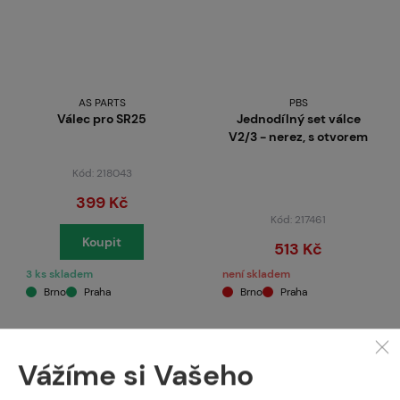
AS PARTS
PBS
Válec pro SR25
Jednodílný set válce
V2/3 - nerez, s otvorem
Kód: 218043
399 Kč
Kód: 217461
Koupit
513 Kč
3 ks skladem
není skladem
Brno
Praha
Brno
Praha
Vážíme si Vašeho