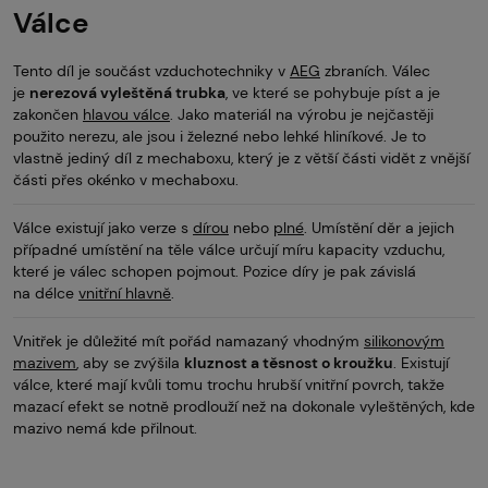
Válce
Tento díl je součást vzduchotechniky v
AEG
zbraních. Válec
je
nerezová vyleštěná trubka
, ve které se pohybuje píst a je
zakončen
hlavou válce
. Jako materiál na výrobu je nejčastěji
použito nerezu, ale jsou i železné nebo lehké hliníkové. Je to
vlastně jediný díl z mechaboxu, který je z větší části vidět z vnější
části přes okénko v mechaboxu.
Válce existují jako verze s
dírou
nebo
plné
. Umístění děr a jejich
případné umístění na těle válce určují míru kapacity vzduchu,
které je válec schopen pojmout. Pozice díry je pak závislá
na délce
vnitřní hlavně
.
Vnitřek je důležité mít pořád namazaný vhodným
silikonovým
mazivem
, aby se zvýšila
kluznost a těsnost o kroužku
. Existují
válce, které mají kvůli tomu trochu hrubší vnitřní povrch, takže
mazací efekt se notně prodlouží než na dokonale vyleštěných, kde
mazivo nemá kde přilnout.