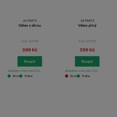
AS PARTS
AS PARTS
Válec s dírou
Válec plný
Kód: 217704
Kód: 217703
399 Kč
399 Kč
Koupit
Koupit
skladem více než 5 ks
skladem více než 5 ks
Brno
Praha
Brno
Praha