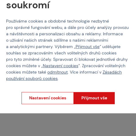
soukromí
Používáme cookies a obdobné technologie nezbytné
pro správné fungování webu, a dále pro účely analýzy provozu
a návštěvnosti a personalizaci obsahu a reklamy. Informace
SHS
SPECNA ARMS
o užívání našich stránek sdílíme s našimi reklamními
Válec nerezový plný
Ocelový válec plný
a analytickými partnery. Výběrem „
Přijmout vše
“ udělujete
souhlas se zpracováním všech volitelných druhů cookies
pro tyto zmíněné účely. Spravovat či blokovat jednotlivé druhy
cookies můžete v „
Nastavení cookies
“. Zpracování volitelných
Kód: 217842
Kód: 218703
cookies můžete také
odmítnout
. Více informací v
Zásadách
360 Kč
220 Kč
používání souborů cookies
.
není skladem
není skladem
Brno
Praha
Brno
Praha
Nastavení cookies
Přijmout vše