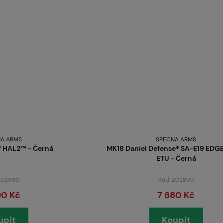
Servis
Kariéra
Články
A ARMS
SPECNA ARMS
 HAL2™ - Černá
MK18 Daniel Defense® SA-E19 ED
Prodejny
ETU - Černá
 202980
Kód: 202890
90 Kč
7 880 Kč
Kontakt
upit
Koupit