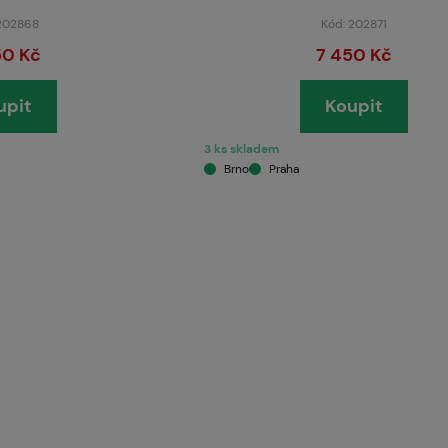
 202868
Kód: 202871
50 Kč
7 450 Kč
upit
Koupit
3 ks skladem
Brno
Praha