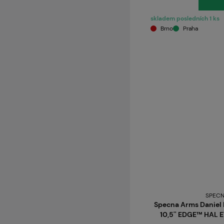
skladem posledních 1 ks
Brno
Praha
SPECN
Specna Arms Daniel D
10,5'' EDGE™ HAL 