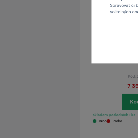
Spravovat či 
volitelných c
SPECN
SA-E24 ED
Kód:
7 3
Ko
skladem posledních 1 ks
Brno
Praha