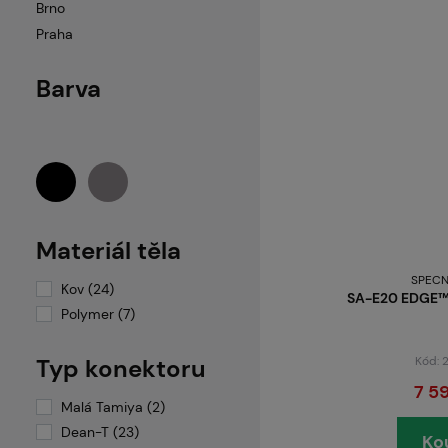
Brno
Praha
Barva
Materiál těla
SPECN
Kov (24)
SA-E20 EDGE™
Polymer (7)
Kód:
Typ konektoru
7 5
Malá Tamiya (2)
Dean-T (23)
Ko