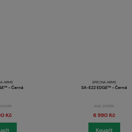
A ARMS
SPECNA ARMS
GE™ - Černá
SA-E22 EDGE™ - Černá
 202449
Kód: 202581
90 Kč
6 990 Kč
upit
Koupit