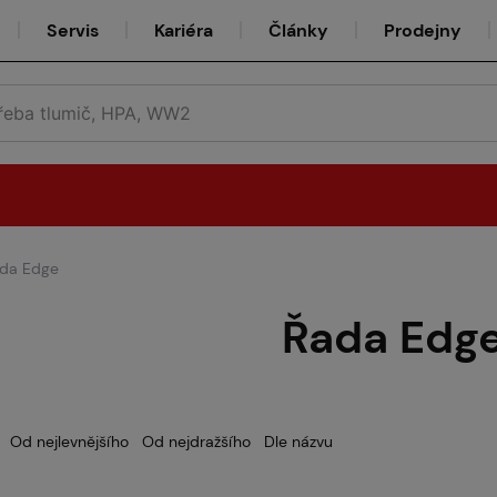
Servis
Kariéra
Články
Prodejny
da Edge
Půjčovna
Řada Edg
Týmy
Od nejlevnějšího
Od nejdražšího
Dle názvu