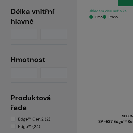
Délka vnitřní
skladem více než 5 ks
Brno
Praha
hlavně
Hmotnost
Produktová
řada
SPECN
Edge™ Gen.2 (2)
SA-E37 Edge™ Kes
Edge™ (24)