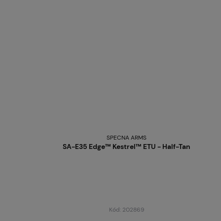
SPECNA ARMS
SA-E35 Edge™ Kestrel™ ETU - Half-Tan
Kód: 202869