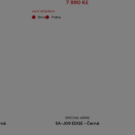
7 990 Kč
není skladem
Brno
Praha
SPECNA ARMS
rná
SA-J09 EDGE - Černá