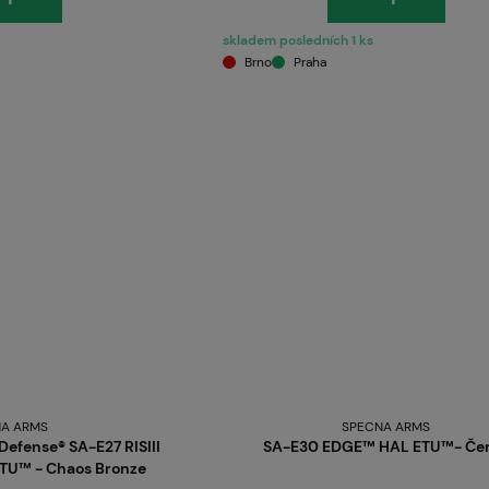
skladem posledních 1 ks
Brno
Praha
A ARMS
SPECNA ARMS
efense® SA-E27 RISIII
SA-E30 EDGE™ HAL ETU™- Če
ETU™ - Chaos Bronze