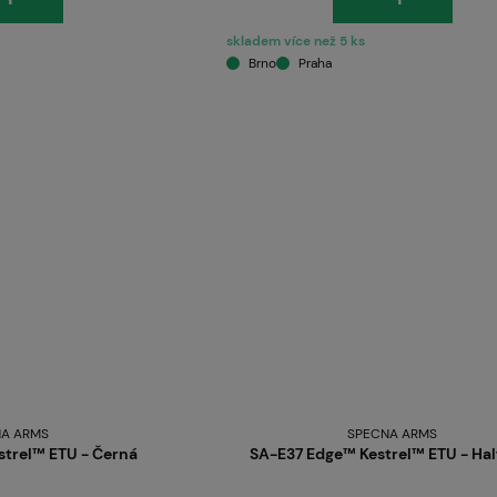
skladem více než 5 ks
O nás
Brno
Praha
A ARMS
SPECNA ARMS
trel™ ETU - Černá
SA-E37 Edge™ Kestrel™ ETU - Hal