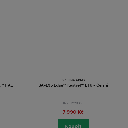
SPECNA ARMS
GE™ HAL
SA-E35 Edge™ Kestrel™ ETU - Černá
Kód: 202866
7 990 Kč
Koupit