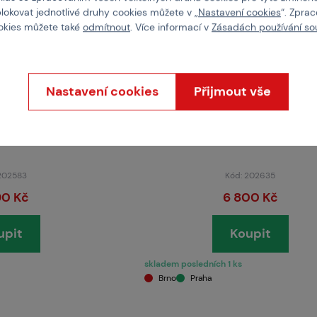
blokovat jednotlivé druhy cookies můžete v „
Nastavení cookies
“. Zpra
ookies můžete také
odmítnout
. Více informací v
Zásadách používání so
Nastavení cookies
Přijmout vše
A ARMS
SPECNA ARMS
GE™ - Černá
SA-E21 EDGE™ - Chaos Gre
 202583
Kód: 202635
90 Kč
6 800 Kč
upit
Koupit
skladem posledních 1 ks
Brno
Praha