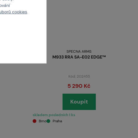
cování
uborů cookies
.
SPECNA ARMS
y
M933 RRA SA-E02 EDGE™
Kód: 202455
5 290 Kč
Koupit
skladem posledních 1 ks
Brno
Praha