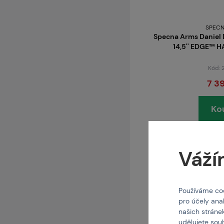
SPECN
Specna Arms Daniel D
14,5'' EDGE™ H
Kód:
7 3
Ko
skladem posledních 2 ks
Brno
Praha
Váží
Používáme coo
pro účely ana
našich stráne
udělujete sou