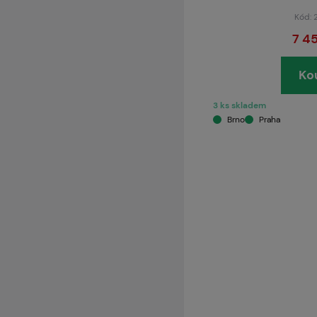
Kód:
7 4
Ko
3 ks skladem
Brno
Praha