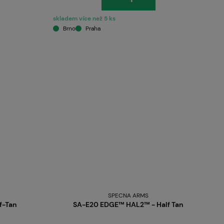
skladem více než 5 ks
Brno
Praha
SPECNA ARMS
f-Tan
SA-E20 EDGE™ HAL2™ - Half Tan