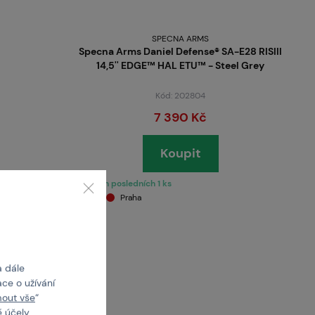
SPECNA ARMS
Specna Arms Daniel Defense® SA-E28 RISIII
14,5'' EDGE™ HAL ETU™ - Steel Grey
Kód: 202804
7 390 Kč
Koupit
skladem posledních 1 ks
Brno
Praha
a dále
ce o užívání
mout vše
“
 účely.