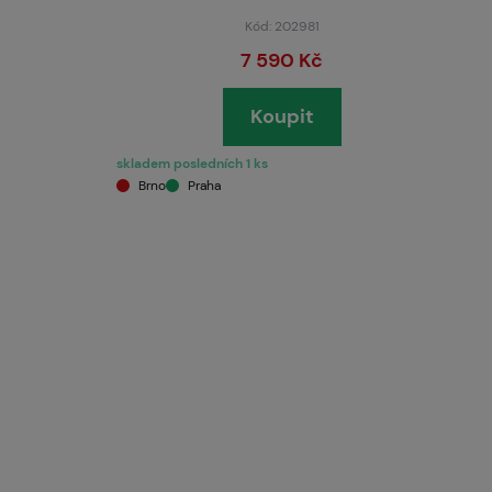
Kód: 202981
7 590 Kč
Koupit
skladem posledních 1 ks
Brno
Praha