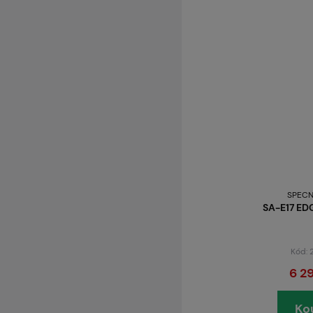
SPECN
SA-E17 ED
Kód:
6 2
Ko