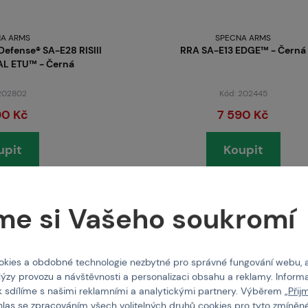
A ARMS
SPECNA ARMS
efense® SA-E28 RISIII
RRA SA-E13 EDGE™ - Černá
AL ETU™ - Černá
 202802
Kód: 202445
90 Kč
7 590 Kč
upit
Koupit
skladem posledních 1 ks
Brno
Praha
me si Vašeho soukromí
kies a obdobné technologie nezbytné pro správné fungování webu, 
lýzy provozu a návštěvnosti a personalizaci obsahu a reklamy. Informa
k sdílíme s našimi reklamními a analytickými partnery. Výběrem „
Přij
hlas se zpracováním všech volitelných druhů cookies pro tyto zmíněné