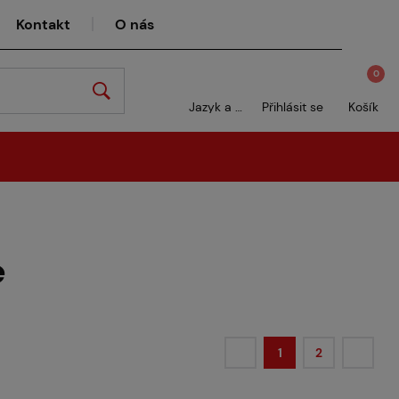
Kontakt
O nás
0
Jazyk a měna
Přihlásit se
Košík
e
1
2