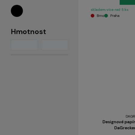
skladem více než 5 ks
Brno
Praha
Hmotnost
DAGR
Designové papír
DaGrecker®