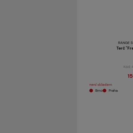
RANGE S
Terč "F
Kód:
15
není skladem
Brno
Praha