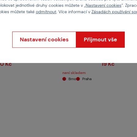
blokovat jednotlivé druhy cookies můžete v „
Nastavení cookies
“. Zpra
ookies můžete také
odmítnout
. Více informací v
Zásadách používání so
EDENO
RANGE SOLUTIONS
ndard - sada 100ks
Terč "Luk"
Nastavení cookies
Přijmout vše
 407024
Kód: 407052
50 Kč
19 Kč
není skladem
Brno
Praha