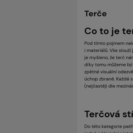
Terče
Co to je t
Pod tímto pojmem nal
i materiálů. Vše slouží
je myšleno, že terč ná
díky tomu můžeme být
zpětné visuální odezv
úchop zbraně. Každá st
(nejčastěji dle meziná
Terčová st
Do této kategorie patř