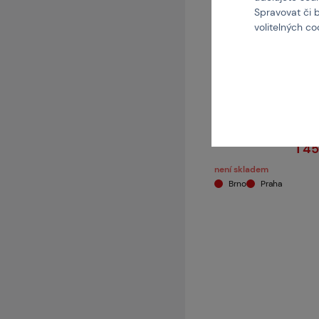
Spravovat či 
volitelných c
NEUV
Terč IDPA/LOS sta
Kód:
1 4
není skladem
Brno
Praha