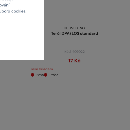
cování
uborů cookies
.
NEUVEDENO
Terč IDPA/LOS standard
Kód: 407022
17 Kč
není skladem
Brno
Praha