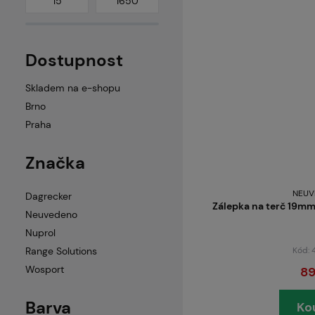
Dostupnost
Skladem na e-shopu
Brno
Praha
Značka
NEUV
Dagrecker
Zálepka na terč 19mm
Neuvedeno
Nuprol
Kód:
Range Solutions
Wosport
89
Barva
Ko