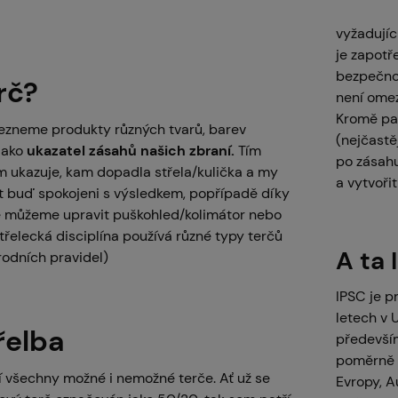
vyžadujíc
je zapot
bezpečnos
erč?
není ome
Kromě pap
ezneme produkty různých tvarů, barev
(nejčastě
 jako
ukazatel zásahů našich zbraní.
Tím
po zásahu
m ukazuje, kam dopadla střela/kulička a my
a vytvořit
 buď spokojeni s výsledkem, popřípadě díky
ě můžeme upravit puškohled/kolimátor nebo
řelecká disciplína používá různé typy terčů
A ta 
rodních pravidel)
IPSC je p
letech v 
řelba
především
poměrně z
í všechny možné i nemožné terče. Ať už se
Evropy, Au