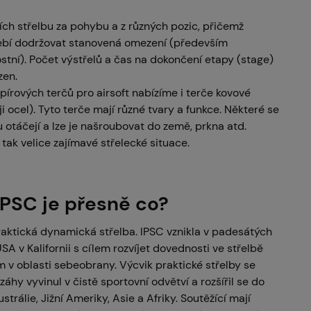
ích střelbu za pohybu a z různých pozic, přičemž
řebí dodržovat stanovená omezení (především
tní). Počet výstřelů a čas na dokončení etapy (stage)
zen.
írových terčů pro airsoft nabízíme i terče kovové
ji ocel). Tyto terče mají různé tvary a funkce. Některé se
 otáčejí a lze je našroubovat do země, prkna atd.
 tak velice zajímavé střelecké situace.
IPSC je přesně co?
raktická dynamická střelba. IPSC vznikla v padesátých
USA v Kalifornii s cílem rozvíjet dovednosti ve střelbě
 v oblasti sebeobrany. Výcvik praktické střelby se
áhy vyvinul v čistě sportovní odvětví a rozšířil se do
strálie, Jižní Ameriky, Asie a Afriky. Soutěžící mají