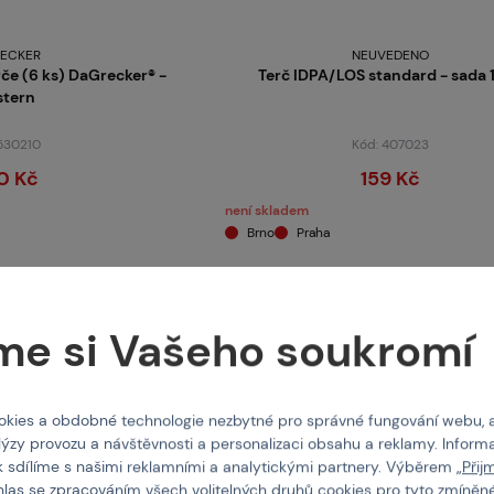
ECKER
NEUVEDENO
 (6 ks) DaGrecker® -
Terč IDPA/LOS standard - sada 
tern
 530210
Kód: 407023
0 Kč
159 Kč
není skladem
Brno
Praha
me si Vašeho soukromí
kies a obdobné technologie nezbytné pro správné fungování webu, 
lýzy provozu a návštěvnosti a personalizaci obsahu a reklamy. Informa
k sdílíme s našimi reklamními a analytickými partnery. Výběrem „
Přij
hlas se zpracováním všech volitelných druhů cookies pro tyto zmíněné