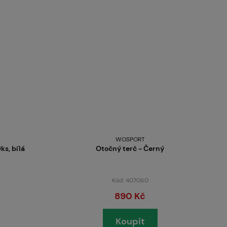
WOSPORT
ks, bílá
Otočný terč - Černý
Kód: 407060
890 Kč
Koupit