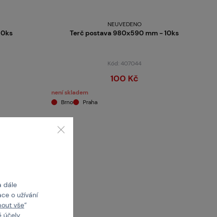
NEUVEDENO
10ks
Terč postava 980x590 mm - 10ks
Kód: 407044
100 Kč
není skladem
Brno
Praha
a dále
ce o užívání
mout vše
“
 účely.