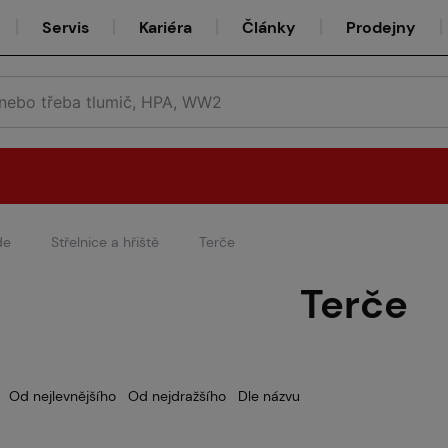
Servis
Kariéra
Články
Prodejny
de
Střelnice a hřiště
Terče
Půjčovna
Terče
Týmy
Od nejlevnějšího
Od nejdražšího
Dle názvu