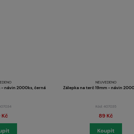
Servis
Kariéra
Články
EDENO
NEUVEDENO
 - návin 2000ks, černá
Zálepka na terč 19mm - návin 2000
Prodejny
 407034
Kód: 407035
 Kč
89 Kč
Kontakt
upit
Koupit