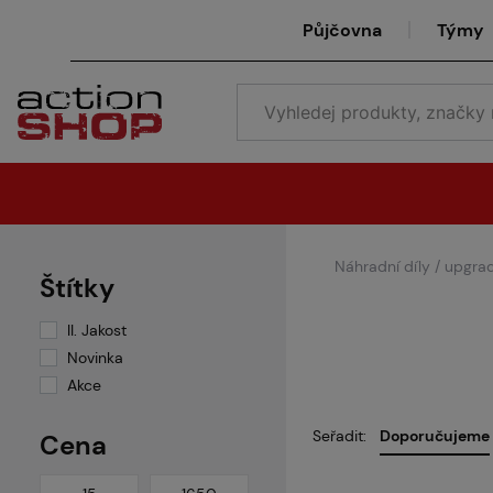
Půjčovna
Týmy
Náhradní díly / upgra
Štítky
II. Jakost
Novinka
Akce
Seřadit:
Doporučujeme
Cena