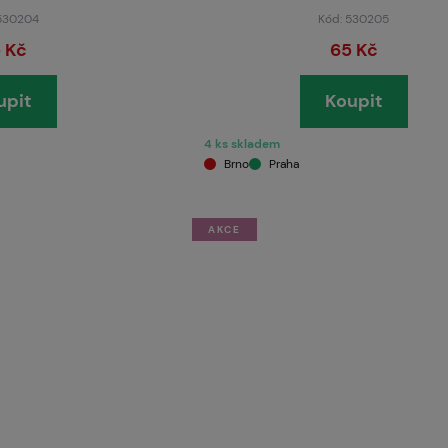
 530204
Kód: 530205
 Kč
65 Kč
upit
Koupit
4 ks skladem
Brno
Praha
AKCE