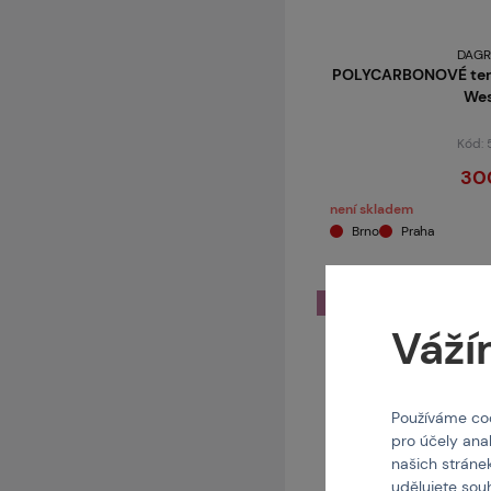
DAGR
POLYCARBONOVÉ terče
Wes
Kód:
30
není skladem
Brno
Praha
AKCE
Váží
Používáme coo
pro účely ana
našich stráne
udělujete sou