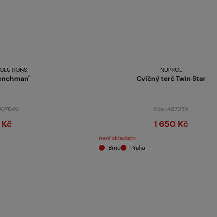
OLUTIONS
NUPROL
renchman"
Cvičný terč Twin Star
 407049
Kód: 407059
 Kč
1 650 Kč
není skladem
Brno
Praha