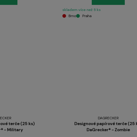
skladem více než 5 ks
Brno
Praha
O nás
ECKER
DAGRECKER
ové terče (25 ks)
Designové papírové terče (25 
 - Military
DaGrecker® - Zombie