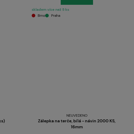
skladem více než 5 ks
Brno
Praha
NEUVEDENO
ks)
Zálepka na terče, bílá - návin 2000 KS,
16mm