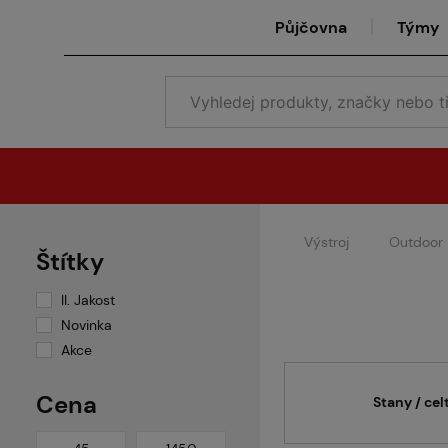
Půjčovna
Týmy
Výstroj
Outdoor
Štítky
II. Jakost
Novinka
Akce
Cena
Stany / cel