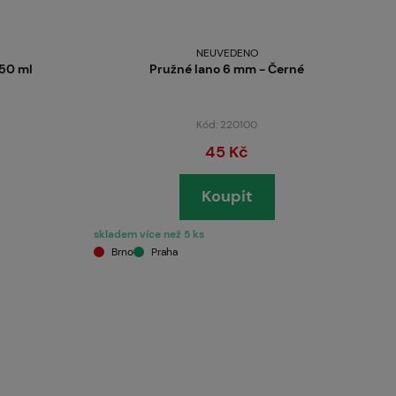
NEUVEDENO
250 ml
Pružné lano 6 mm - Černé
Kód: 220100
45 Kč
Koupit
skladem více než 5 ks
Brno
Praha