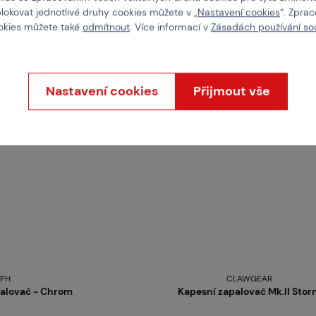
blokovat jednotlivé druhy cookies můžete v „
Nastavení cookies
“. Zpra
ookies můžete také
odmítnout
. Více informací v
Zásadách používání so
skladem více než 5 ks
Brno
Praha
Nastavení cookies
Přijmout vše
FH
CLAWGEAR
alovač - Chrom
Kapesní zapalovač Mk.II Sto