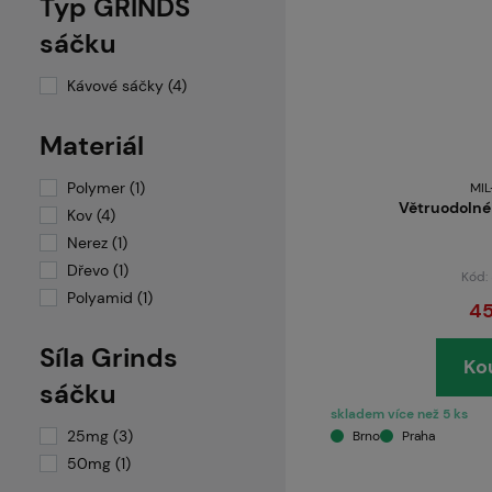
Typ GRINDS
sáčku
Kávové sáčky (4)
Materiál
Polymer (1)
MI
Větruodolné 
Kov (4)
Nerez (1)
Dřevo (1)
Kód:
Polyamid (1)
45
Síla Grinds
Ko
sáčku
skladem více než 5 ks
25mg (3)
Brno
Praha
50mg (1)