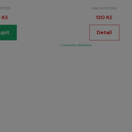
 517015
Kód: M-517006
 Kč
130 Kč
upit
Detail
1 varianta skladem