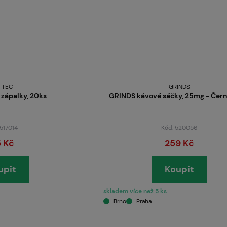
L-TEC
GRINDS
zápalky, 20ks
GRINDS kávové sáčky, 25mg - Čer
 517014
Kód: 520056
 Kč
259 Kč
upit
Koupit
skladem více než 5 ks
Brno
Praha