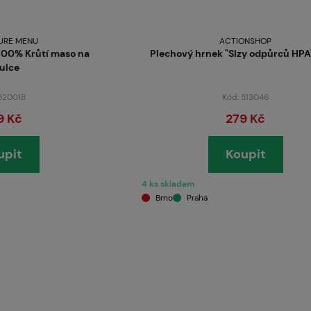
URE MENU
ACTIONSHOP
00% Krůtí maso na
Plechový hrnek "Slzy odpůrců HPA"
ulce
 520018
Kód: 513046
9 Kč
279 Kč
upit
Koupit
4 ks skladem
Brno
Praha