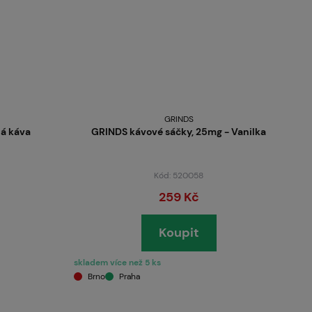
GRINDS
ná káva
GRINDS kávové sáčky, 25mg - Vanilka
Kód: 520058
259 Kč
Koupit
skladem více než 5 ks
Brno
Praha