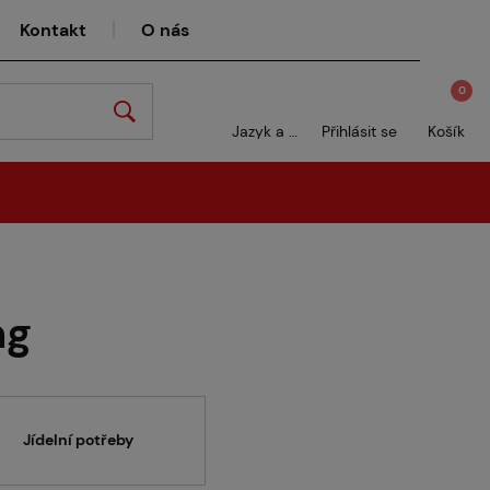
Kontakt
O nás
0
Jazyk a měna
Přihlásit se
Košík
ng
Jídelní potřeby