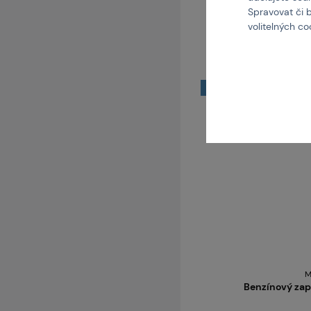
Spravovat či 
volitelných c
2 varianty skladem
NOVINKA
M
Benzínový zap