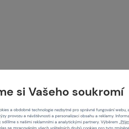
FC
GRINDS
í židlička
GRINDS kávové sáčky, 25mg - Sko
me si Vašeho soukromí
šnek
M-518463
Kód: 520057
kies a obdobné technologie nezbytné pro správné fungování webu, 
0 Kč
259 Kč
lýzy provozu a návštěvnosti a personalizaci obsahu a reklamy. Informa
k sdílíme s našimi reklamními a analytickými partnery. Výběrem „
Přij
tail
Koupit
hlas se zpracováním všech volitelných druhů cookies pro tyto zmíněné