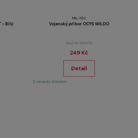
MIL-TEC
 - Bílý
Vojenský příbor OCYS WILDO
Kód: M-516079
249 Kč
Detail
2 varianty skladem