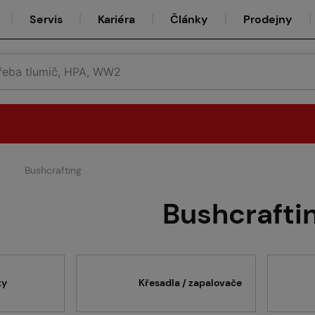
Servis
Kariéra
Články
Prodejny
Bushcrafting
Půjčovna
Bushcrafti
Týmy
ty
Křesadla / zapalovače