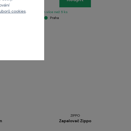
cování
uborů cookies
.
skladem více než 5 ks
Brno
Praha
ZIPPO
rm
Zapalovač Zippo