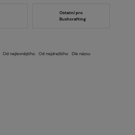
Servis
Ostatní pro
Bushcrafting
Kariéra
Od nejlevnějšího
Od nejdražšího
Dle názvu
Články
Prodejny
Kontakt