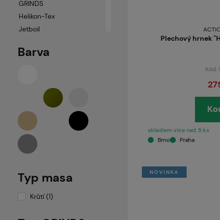
GRINDS
Helikon-Tex
Jetboil
ACTI
Plechový hrnek "HP
Kombat
Barva
MFH
Mil-Tec
Kód:
Mora of Sweden
27
NanoConcept
Neuvedeno
Ko
Zippo
skladem více než 5 ks
Brno
Praha
NOVINKA
Typ masa
Krůtí (1)