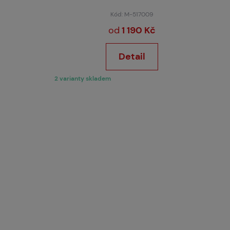
Kód: M-517009
od
1 190 Kč
Detail
2 varianty skladem