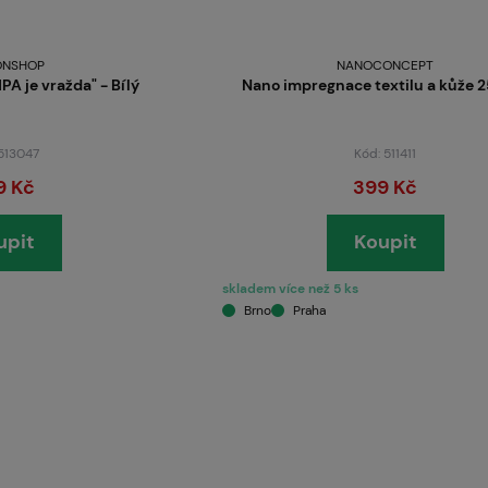
O nás
ONSHOP
NANOCONCEPT
A je vražda" - Bílý
Nano impregnace textilu a kůže 
 513047
Kód: 511411
9 Kč
399 Kč
upit
Koupit
skladem více než 5 ks
Brno
Praha