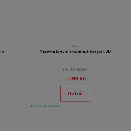
JTG
drá
Nášivka krevní skupina, hexagon, 3D
Kód: M-518354
od
99 Kč
Detail
6 variant skladem