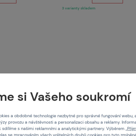
3 varianty skladem
me si Vašeho soukromí
kies a obdobné technologie nezbytné pro správné fungování webu, 
ONSHOP
WOSPORT
 Actionshop
Mini lightsticky 30 ks
lýzy provozu a návštěvnosti a personalizaci obsahu a reklamy. Informa
k sdílíme s našimi reklamními a analytickými partnery. Výběrem „
Přij
hlas se zpracováním všech volitelných druhů cookies pro tyto zmíněné