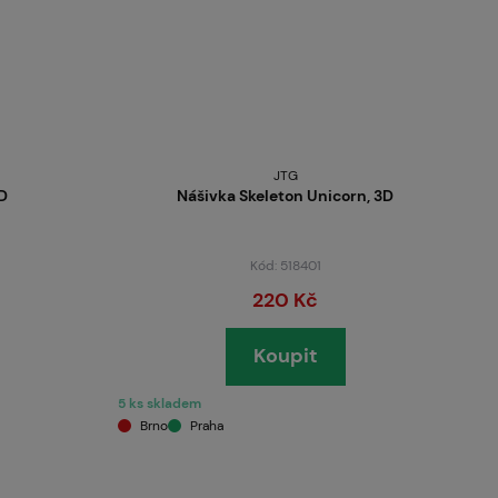
JTG
3D
Nášivka Skeleton Unicorn, 3D
Kód: 518401
220 Kč
Koupit
5 ks skladem
Brno
Praha