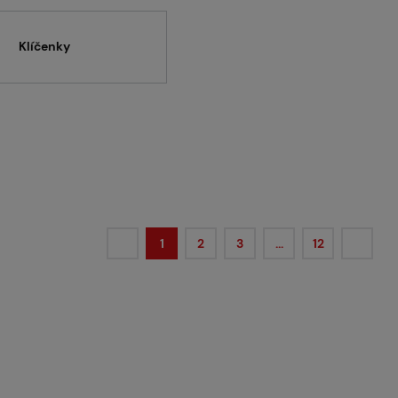
Klíčenky
1
2
3
…
12