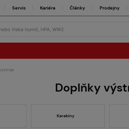
Servis
Kariéra
Články
Prodejny
výstroje
Půjčovna
Doplňky výst
Týmy
Karabiny