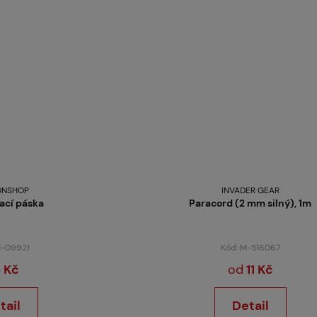
ONSHOP
INVADER GEAR
ací páska
Paracord (2 mm silný), 1m
M-09921
Kód: M-516067
 Kč
od
11 Kč
tail
Detail