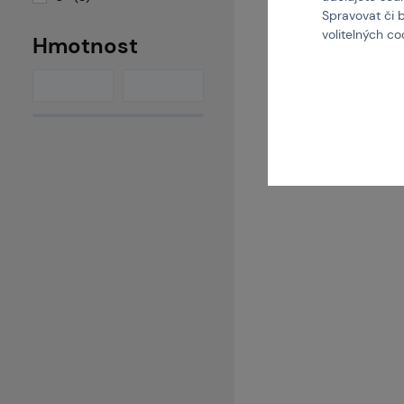
Kód: 
Spravovat či 
volitelných c
25
Hmotnost
De
4 varianty skladem