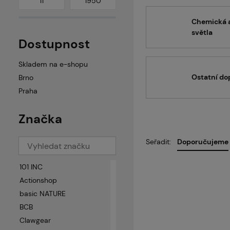
Chemická a
světla
Dostupnost
Skladem na e-shopu
Ostatní do
Brno
Praha
Značka
Seřadit:
Doporučujeme
101 INC
Actionshop
basic NATURE
BCB
Clawgear