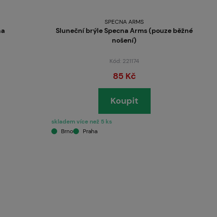
SPECNA ARMS
na
Sluneční brýle Specna Arms (pouze běžné
nošení)
Kód: 221174
85 Kč
Koupit
skladem více než 5 ks
Brno
Praha