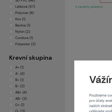
3D PVC (46)
Látková (57)
3 varianty skladem
Polymer (8)
Kov (1)
Bavlna (1)
Nylon (2)
Cordura (1)
Polyester (3)
Krevní skupina
A+ (1)
A- (4)
Váží
B+ (1)
B- (3)
AB+ (4)
Používáme coo
ACTI
AB- (3)
Nášivka 3D
pro účely ana
0+ (1)
našich stráne
0- (3)
udělujete sou