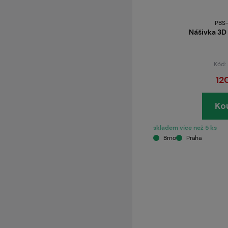
PBS
Nášivka 3D
Kód:
12
Ko
skladem více než 5 ks
Brno
Praha