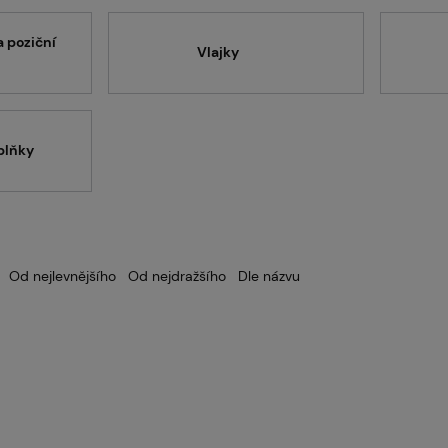
Servis
 poziční
Vlajky
Kariéra
plňky
Články
Od nejlevnějšího
Od nejdražšího
Dle názvu
Prodejny
Kontakt