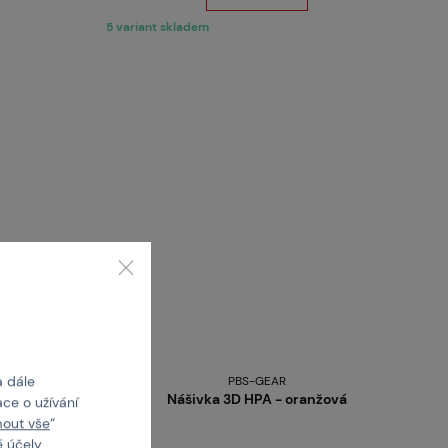
5 variant skladem
a dále
PBS-GEAR
Nášivka 3D HPA - oranžová
ce o užívání
mout vše
“
 účely.