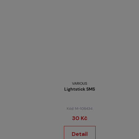
VARIOUS
Lightstick SMS
Kód: M-108434
30 Kč
Detail