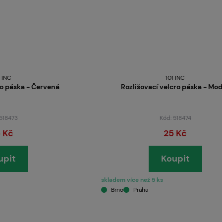
1 INC
101 INC
ro páska - Červená
Rozlišovací velcro páska - Mo
 518473
Kód: 518474
 Kč
25 Kč
upit
Koupit
skladem více než 5 ks
Brno
Praha