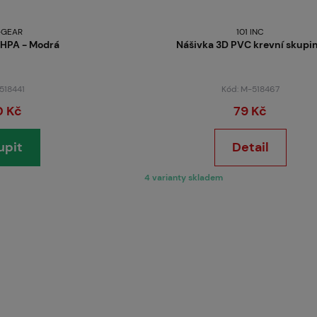
-GEAR
101 INC
 HPA - Modrá
Nášivka 3D PVC krevní skupi
 518441
Kód: M-518467
0 Kč
79 Kč
upit
Detail
4 varianty skladem