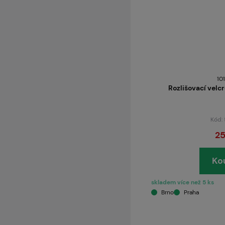
10
Rozlišovací velc
Kód:
25
Ko
skladem více než 5 ks
Brno
Praha