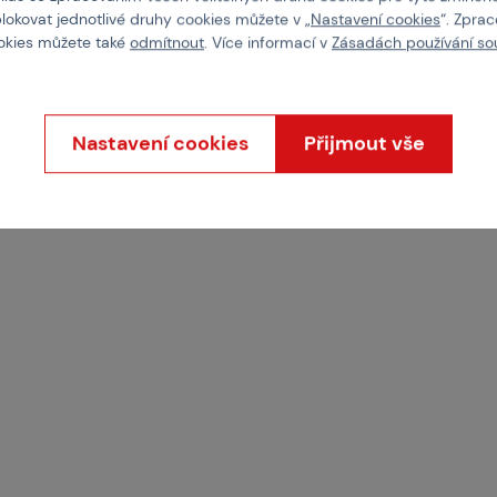
M-518436
Kód: M-108447
blokovat jednotlivé druhy cookies můžete v „
Nastavení cookies
“. Zpra
ookies můžete také
odmítnout
. Více informací v
Zásadách používání so
 Kč
160 Kč
tail
Detail
Nastavení cookies
Přijmout vše
2 varianty skladem