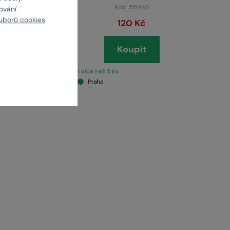
Kód: 518440
cování
uborů cookies
.
120 Kč
Koupit
skladem více než 5 ks
Brno
Praha