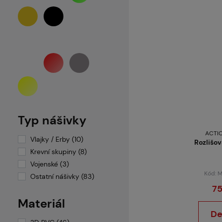
NAVYS
Neuvedeno
Outrider
PBS
PBS-Gear
Polarstar
Primal Gear
Specna Arms
speedQB
Taginn
Typ nášivky
Various
ACTI
Vlajky / Erby (10)
Wosport
Rozlišov
Krevní skupiny (8)
Vojenské (3)
Kód: 
Ostatní nášivky (83)
75
Materiál
De