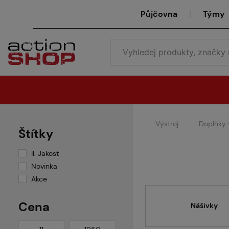
Půjčovna
Týmy
Výstroj
Doplňky 
Štítky
II. Jakost
Novinka
Akce
Cena
Nášivky