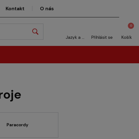
Kontakt
O nás
0
Jazyk a měna
Přihlásit se
Košík
roje
Paracordy