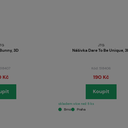
O nás
TG
JTG
Bunny, 3D
Nášivka Dare To Be Unique, 
 518407
Kód: 518406
0 Kč
190 Kč
upit
Koupit
skladem více než 5 ks
Brno
Praha