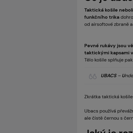
Taktická košile nebo
funkčního trika
dohr
od airsoftové zbraně 
Pevné rukávy jsou vě
taktickými kapsami v
Tělo košile splňuje pak 
UBACS
–
U
nd
Zkrátka taktická košil
Ubacs používá převážn
ale čistě černou s čer
Jaký je ro