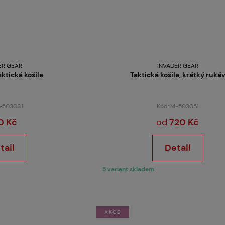
ER GEAR
INVADER GEAR
aktická košile
Taktická košile, krátký ruká
M-503061
Kód: M-503051
0 Kč
od
720 Kč
tail
Detail
5 variant skladem
AKCE