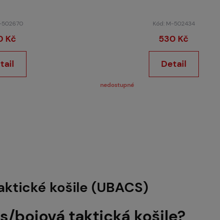
-502670
Kód: M-502434
0 Kč
530 Kč
tail
Detail
nedostupné
taktické košile (UBACS)
s/bojová taktická košile?