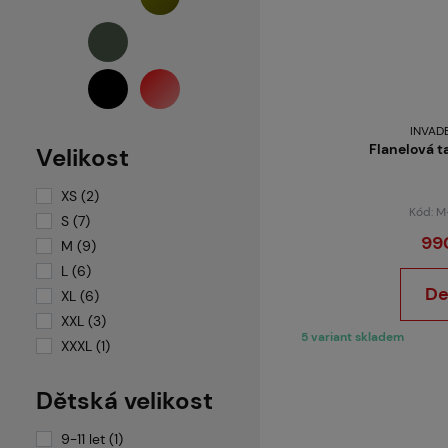
INVAD
Flanelová t
Velikost
XS (2)
Kód: 
S (7)
99
M (9)
L (6)
De
XL (6)
XXL (3)
5 variant skladem
XXXL (1)
Dětská velikost
9-11 let (1)