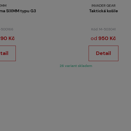
XMM
INVADER GEAR
rma SIXMM typu G3
Taktická košile
O nás
M-500166
Kód: M-503041
790 Kč
od
950 Kč
tail
Detail
26 variant skladem