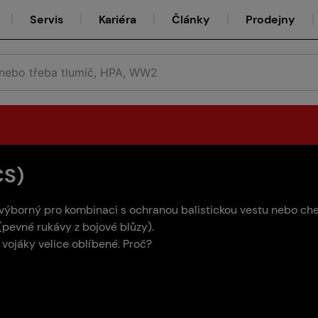
Servis
Kariéra
Články
Prodejny
CS)
Půjčovna
 výborný pro kombinaci s ochranou balistickou vestu nebo ches
i (pevné rukávy z bojové blůzy).
 vojáky velice oblíbené. Proč?
Týmy