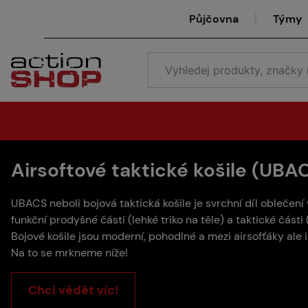
Půjčovna
Týmy
Airsoftové taktické košile (UBA
UBACS neboli bojová taktická košile je svrchní díl oblečení
funkční prodyšné části (lehké triko na těle) a taktické část
Bojové košile jsou moderní, pohodlné a mezi airsofťáky ale i
Na to se mrkneme níže!
Chci vědět víc!