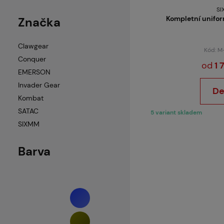
SI
Kompletní unifo
Značka
Clawgear
Kód: 
Conquer
od
1 
EMERSON
Invader Gear
De
Kombat
SATAC
5 variant skladem
SIXMM
Barva