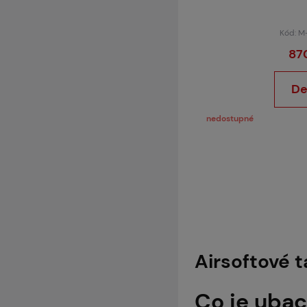
Kód: M
87
De
nedostupné
Airsoftové 
Co je ubac