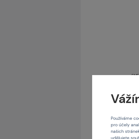
EME
Taktická košile Em
(o
Váží
Používáme coo
Kód:
pro účely ana
35
našich stráne
udělujete sou