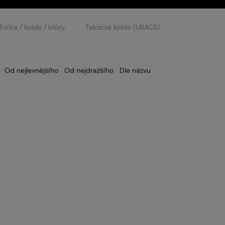
Servis
Trička / košile / blůzy
Taktické košile (UBACS)
Kariéra
Od nejlevnějšího
Od nejdražšího
Dle názvu
Články
Prodejny
Kontakt