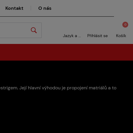
Kontakt
O nás
0
Jazyk a měna
Přihlásit se
Košík
trigem. Její hlavní výhodou je propojení matriálů a to