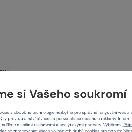
RSON
erson Covert Casual
−40 %
liva)
me si Vašeho soukromí
CONQUER
Taktická košile typu G3M, M - T
kies a obdobné technologie nezbytné pro správné fungování webu, 
 502169
Kód: V-503118
lýzy provozu a návštěvnosti a personalizaci obsahu a reklamy. Informa
4 Kč
510 Kč
850 Kč
k sdílíme s našimi reklamními a analytickými partnery. Výběrem „
Přij
hlas se zpracováním všech volitelných druhů cookies pro tyto zmíněné