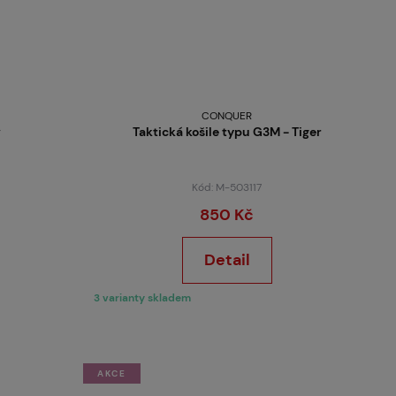
CONQUER
v
Taktická košile typu G3M - Tiger
Kód: M-503117
850 Kč
Detail
3 varianty skladem
AKCE