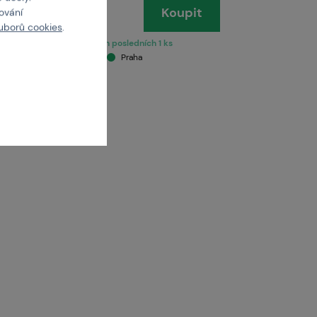
Koupit
cování
uborů cookies
.
skladem posledních 1 ks
Brno
Praha