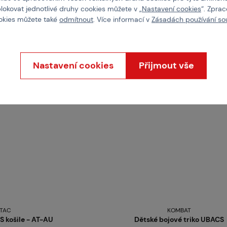
upit
Koupit
blokovat jednotlivé druhy cookies můžete v „
Nastavení cookies
“. Zpra
ookies můžete také
odmítnout
. Více informací v
Zásadách používání so
skladem posledních 1 ks
Brno
Praha
Nastavení cookies
Přijmout vše
TAC
KOMBAT
 košile - AT-AU
Dětské bojové triko UBACS