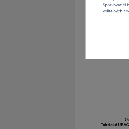
Ko
Spravovat či 
volitelných c
skladem posledních 1 ks
Brno
Praha
SA
Taktická UBACS