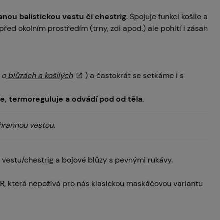
nou balistickou vestu či chestrig
. Spojuje funkci košile a
 před okolním prostředím (trny, zdi apod.) ale pohltí i zásah
 o
blůzách a košilých
) a častokrát se setkáme i s
je, termoreguluje a odvádí pod od těla
.
chrannou vestou.
d vestu/chestrig a bojové blůzy s pevnými rukávy.
R, která nepožívá pro nás klasickou maskáčovou variantu