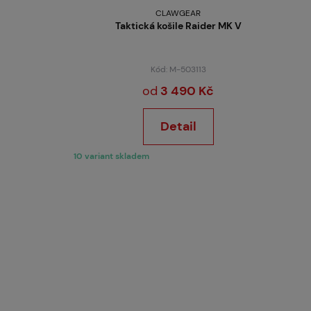
CLAWGEAR
Taktická košile Raider MK V
Kód: M-503113
od
3 490 Kč
Detail
10 variant skladem