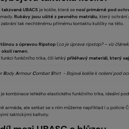
li takzvaná UBACS
je košile, která se
nosí primárně pod ochra
omady.
Rukávy jsou ušité z pevného matriálu
, který ochrání
a zabrání tak nechtěnému přímému kontaktu kuličky na tělo.
tšinou s úpravou Ripstop
(
co je úprava ripstop? – viz článek
 okolí ramen
.
funkci funkčního trika, čili lehký
přiléhavý materiál, který sa
er
B
ody
A
rmour
C
ombat
S
hirt - Bojová košile k nošení pod o
e je kombinace lehkého elastického funkčního trika, ideální po
ě armáda, ale setkat se s ním můžeme například i u policie Č
nými taktickými kalhoty.
zdíl mezi UBASC a blůzou