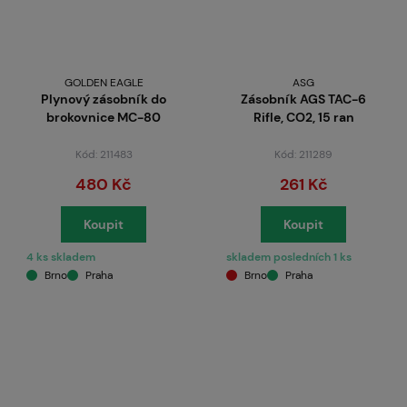
GOLDEN EAGLE
ASG
Plynový zásobník do
Zásobník AGS TAC-6
brokovnice MC-80
Rifle, CO2, 15 ran
Kód: 211483
Kód: 211289
480 Kč
261 Kč
Koupit
Koupit
4 ks skladem
skladem posledních 1 ks
Brno
Praha
Brno
Praha