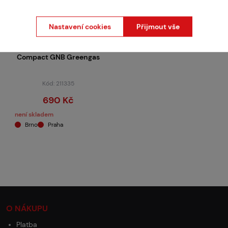
Nastavení cookies
Přijmout vše
ASG
Zásobník CZ75D
Compact GNB Greengas
Kód: 211335
690 Kč
není skladem
Brno
Praha
O NÁKUPU
Platba