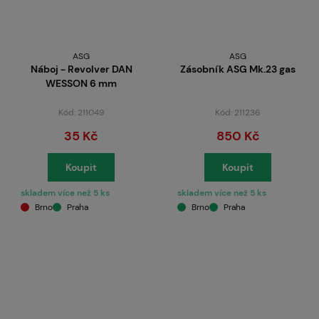
ASG
ASG
Náboj - Revolver DAN
Zásobník ASG Mk.23 gas
WESSON 6 mm
Kód: 211049
Kód: 211236
35 Kč
850 Kč
Koupit
Koupit
skladem více než 5 ks
skladem více než 5 ks
Brno
Praha
Brno
Praha