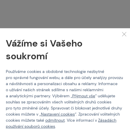
ASG
UMAREX
Náboje - Revolver DAN
Zásobník UMAREX P.08,
Vážíme si Vašeho
WESSON 6 mm - 25ks
CO2, NBB, 15ran
soukromí
Kód: 211049set
Kód: 211286
799 Kč
273 Kč
Používáme cookies a obdobné technologie nezbytné
není skladem
není skladem
pro správné fungování webu, a dále pro účely analýzy provozu
Brno
Praha
Brno
Praha
a návštěvnosti a personalizaci obsahu a reklamy. Informace
o užívání našich stránek sdílíme s našimi reklamními
a analytickými partnery. Výběrem „
Přijmout vše
“ udělujete
souhlas se zpracováním všech volitelných druhů cookies
pro tyto zmíněné účely. Spravovat či blokovat jednotlivé druhy
cookies můžete v „
Nastavení cookies
“. Zpracování volitelných
cookies můžete také
odmítnout
. Více informací v
Zásadách
používání souborů cookies
.