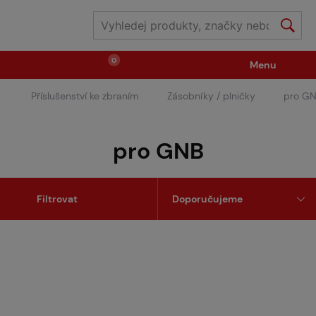
0
Menu
Příslušenství ke zbraním
Zásobníky / plničky
pro G
Zbraně
Střelivo / plyny
pro GNB
Náhradní díly / upgrade
Příslušenství ke zbraním
Filtrovat
Výstroj
Oblečení / boty
Pyrotechnika
II.Jakost
Vstupenky na akce
Dětské tábory
GRINDS