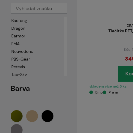
Baofeng
DR
Dragon
Tlačítko PTT
Earmor
FMA
Kód:
Neuvedeno
34
PBS-Gear
Retevis
Ko
Tac-Sky
UVEX
Barva
skladem více než 5 ks
WADSN
Brno
Praha
Z-Tac