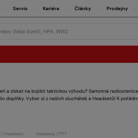
Servis
Kariéra
Články
Prodejny
Půjčovna
 a získat na bojišti taktickou výhodu? Samotná radiostanice
dio doplňky. Vyber si z našich sluchátek a Headsetů! K pořádn
Týmy
y / headsety
Headsety / PTT