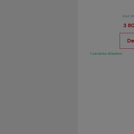
Kód: 
3 8
De
1 varianta skladem