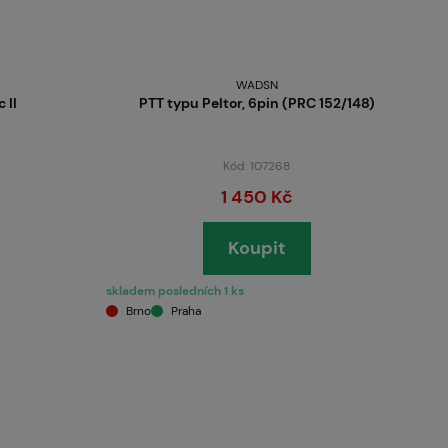
WADSN
 II
PTT typu Peltor, 6pin (PRC 152/148)
Kód: 107268
1 450 Kč
Koupit
skladem posledních 1 ks
Brno
Praha