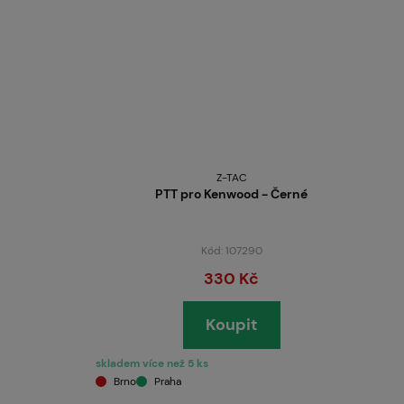
Z-TAC
PTT pro Kenwood - Černé
Kód: 107290
330 Kč
Koupit
skladem více než 5 ks
Brno
Praha