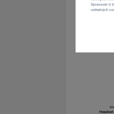
Spravovat či 
Ko
volitelných c
skladem více než 5 ks
Brno
Praha
WA
Headset