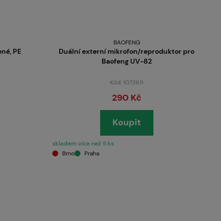
BAOFENG
ené, PE
Duální externí mikrofon/reproduktor pro
Baofeng UV-82
Kód: 107269
290 Kč
Koupit
skladem více než 5 ks
Brno
Praha