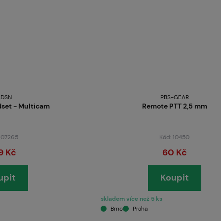
DSN
PBS-GEAR
set - Multicam
Remote PTT 2,5 mm
 107265
Kód: 10450
9 Kč
60 Kč
upit
Koupit
skladem více než 5 ks
Brno
Praha