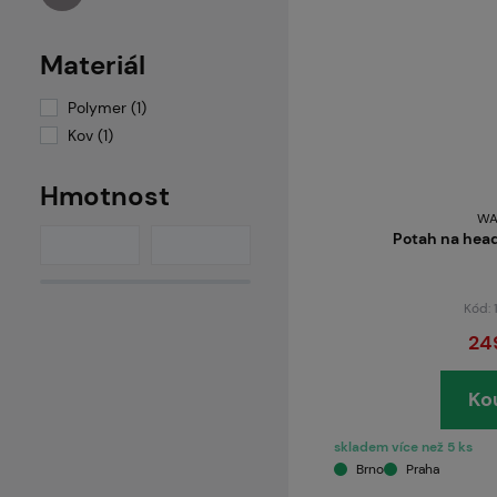
Materiál
Polymer (1)
Kov (1)
Hmotnost
WA
Potah na head
Kód:
24
Ko
skladem více než 5 ks
Brno
Praha