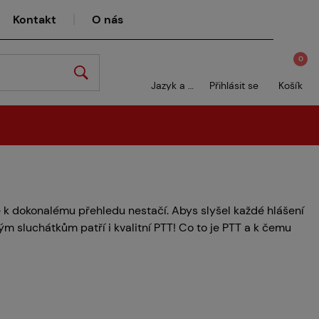
Kontakt
O nás
0
Jazyk a měna
Přihlásit se
Košík
 k dokonalému přehledu nestačí. Abys slyšel každé hlášení
ým sluchátkům patří i kvalitní PTT! Co to je PTT a k čemu