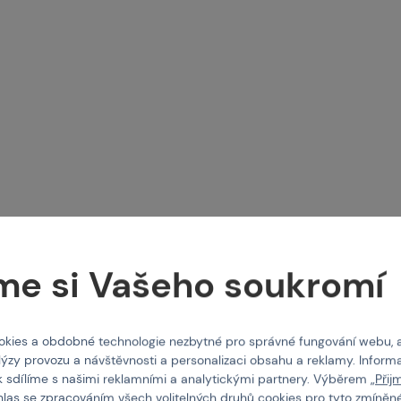
me si Vašeho soukromí
-SKY
PBS-GEAR
ky pro Headset typu
SWAT Ear Piece
/TCI
kies a obdobné technologie nezbytné pro správné fungování webu, 
 107289
Kód: 10452
lýzy provozu a návštěvnosti a personalizaci obsahu a reklamy. Informa
0 Kč
45 Kč
k sdílíme s našimi reklamními a analytickými partnery. Výběrem „
Přij
hlas se zpracováním všech volitelných druhů cookies pro tyto zmíněné