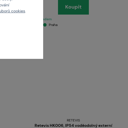
cování
Koupit
uborů cookies
.
5 ks skladem
Brno
Praha
RETEVIS
Retevis HK006, IP54 voděodolný externí