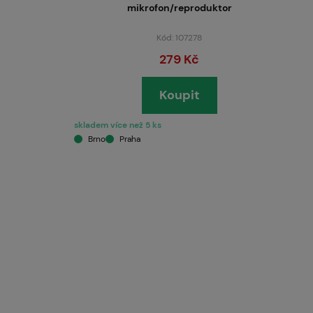
mikrofon/reproduktor
Kód: 107278
279 Kč
Koupit
skladem více než 5 ks
Brno
Praha