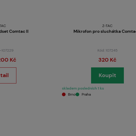
TAC
Z-TAC
dset Comtac II
Mikrofon pro sluchátka Comtac
M-107229
Kód: 107245
200 Kč
320 Kč
tail
Koupit
skladem posledních 1 ks
Brno
Praha