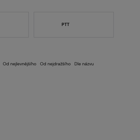
Servis
PTT
Kariéra
Od nejlevnějšího
Od nejdražšího
Dle názvu
Články
Prodejny
Kontakt