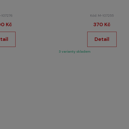
M-107276
Kód: M-107255
00 Kč
370 Kč
tail
Detail
3 varianty skladem