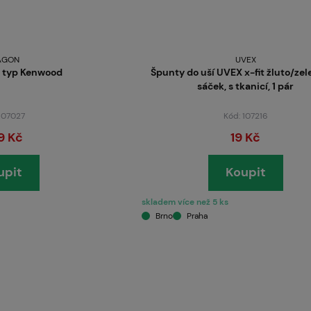
O nás
AGON
UVEX
, typ Kenwood
Špunty do uší UVEX x-fit žluto/zel
sáček, s tkanicí, 1 pár
 107027
Kód: 107216
9 Kč
19 Kč
upit
Koupit
skladem více než 5 ks
Brno
Praha