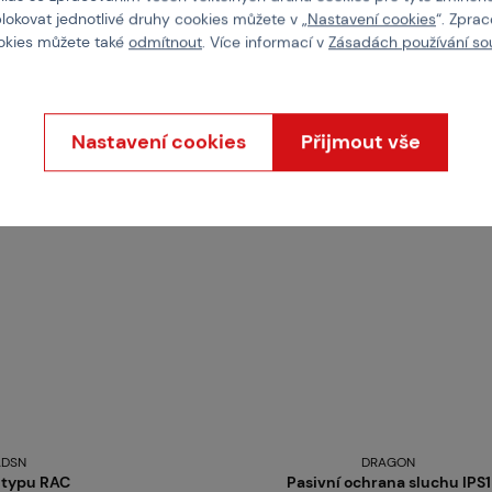
blokovat jednotlivé druhy cookies můžete v „
Nastavení cookies
“. Zpra
upit
Koupit
ookies můžete také
odmítnout
. Více informací v
Zásadách používání so
skladem více než 5 ks
Brno
Praha
Nastavení cookies
Přijmout vše
DSN
DRAGON
 typu RAC
Pasivní ochrana sluchu IPS1