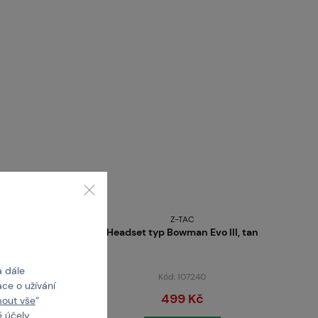
Z-TAC
Headset typ Bowman Evo III, tan
a dále
Kód: 107240
ce o užívání
499 Kč
mout vše
“
 účely.