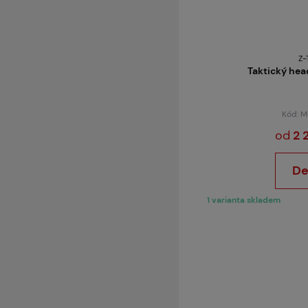
Z-
Taktický hea
Kód: 
od
2 
De
1 varianta skladem