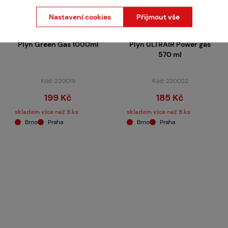
Nastavení cookies
Přijmout vše
PROTECH
ASG
Plyn Green Gas 1000ml
Plyn ULTRAIR Power gas
570 ml
Kód: 220019
Kód: 220022
199 Kč
185 Kč
skladem více než 5 ks
skladem více než 5 ks
Brno
Praha
Brno
Praha