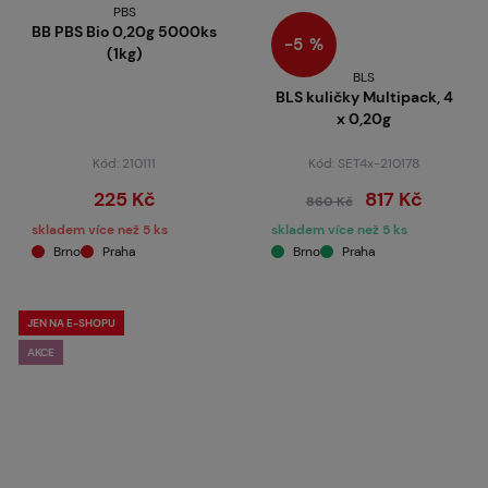
PBS
BB PBS Bio 0,20g 5000ks
−5 %
(1kg)
BLS
BLS kuličky Multipack, 4
x 0,20g
Kód: 210111
Kód: SET4x-210178
225 Kč
817 Kč
860 Kč
skladem více než 5 ks
skladem více než 5 ks
Brno
Praha
Brno
Praha
JEN NA E-SHOPU
AKCE