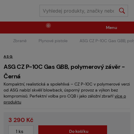
0
Menu
Zbraně
Plynové pistole
ASG CZ P-10C Gas GBB, pol
Zbraně
Střelivo / plyny
ASG
Náhradní díly / upgrade
Příslušenství ke zbraním
ASG CZ P-10C Gas GBB, polymerový závěr -
Černá
Kompaktní, realistická a spolehlivá – CZ P-10C v polymerové verzi
Výstroj
Oblečení / boty
Pyrotechnika
od ASG nabízí skvělí blowback, úsporný provoz a výkon bez
kompromisů. Perfektní volba pro CQB i jako záložní zbraň!
více o
produktu
II.Jakost
Vstupenky na akce
Dětské tábory
3 290 Kč
GRINDS
Do košíku