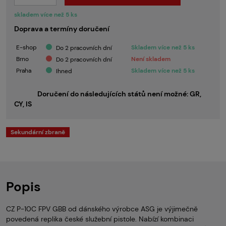
skladem více než 5 ks
Doprava a termíny doručení
E-shop
Skladem více než 5 ks
Do 2 pracovních dní
Brno
Není skladem
Do 2 pracovních dní
Praha
Skladem více než 5 ks
Ihned
Doručení do následujících států není možné: GR,
CY, IS
Sekundární zbraně
Popis
CZ P-10C FPV GBB od dánského výrobce ASG je výjimečně
povedená replika české služební pistole. Nabízí kombinaci