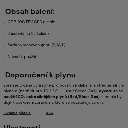
Obsah balení:
CZ P-10C FPV GBB pistole
Zásobník na 22 kuliček
Sada výměnných gripů (S, M, L)
Návod k použití
Doporučení k plynu
Zbraň je určená výhradně pro použití se slabším a středně silným
plynem (např. Nuprol 1.0 / 2.0 – Light / Green Gas).
Vyvarujte se
použití CO₂ nebo silnějších plynů (Red/Black Gas)
– mohlo by
dojít k poškození zbraně, na které se nevztahuje záruka.
Plynové pistole
ASG
Vlastnosti