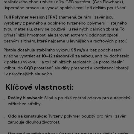
realistického chodu závěru díky GBB systému (Gas Blowback),
úsporného provozu a vysoké spolehlivosti i při delším používání.
Full Polymer Version (FPV)
znamená, že rám i závěr jsou
vyrobeny z pevného a odolného tvrzeného polymeru – stejného
typu materiálu, který se používá i u reálných palných zbraní. To
přináší nižší hmotnost, ale zároveň extrémní odolnost oproti
běžným slitinám, které najdeme u levnějších airsoftových pistolí.
Pistole dosahuje stabilního výkonu
95 m/s
a bez podchlazení
zvládne vystřílet
až 10–12 zásobníků za sebou
, aniž by docházelo
k poklesu výkonu – a to i při nižších teplotách. Je proto ideální
volbou do
CQB prostředí
, ale díky přesnosti a konzistenci obstojí
i v náročnějších situacích.
Klíčové vlastnosti:
Reálný blowback
: Silná a prudká zpětná odezva pro autentický
zážitek ze střelby.
Odolná konstrukce
: Tvrzený polymer použitý pro rám i závěr
zaručuje dlouhou životnost.