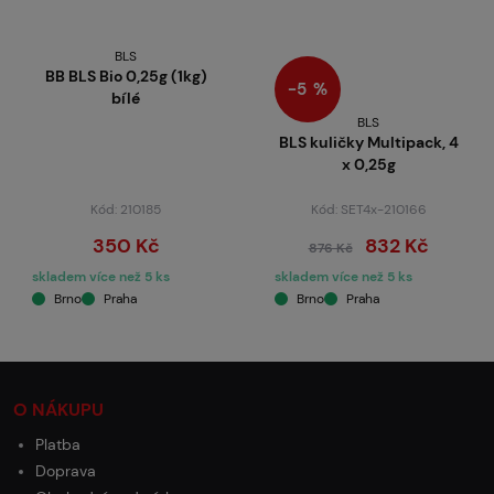
BLS
BB BLS Bio 0,25g (1kg)
−5 %
bílé
BLS
BLS kuličky Multipack, 4
x 0,25g
Kód: 210185
Kód: SET4x-210166
350 Kč
832 Kč
876 Kč
skladem více než 5 ks
skladem více než 5 ks
Brno
Praha
Brno
Praha
O NÁKUPU
Platba
Doprava