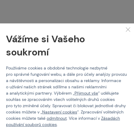
ASG
PROTECH
Plynový zásobník pro
Silikonový olej 400ml
Vážíme si Vašeho
ASG CZ P-10 GBB, 22ran
- Černý
soukromí
Kód: 211664
Kód: 220051
899 Kč
239 Kč
Používáme cookies a obdobné technologie nezbytné
pro správné fungování webu, a dále pro účely analýzy provozu
skladem více než 5 ks
skladem více než 5 ks
a návštěvnosti a personalizaci obsahu a reklamy. Informace
Brno
Praha
Brno
Praha
o užívání našich stránek sdílíme s našimi reklamními
a analytickými partnery. Výběrem „
Přijmout vše
“ udělujete
souhlas se zpracováním všech volitelných druhů cookies
pro tyto zmíněné účely. Spravovat či blokovat jednotlivé druhy
cookies můžete v „
Nastavení cookies
“. Zpracování volitelných
cookies můžete také
odmítnout
. Více informací v
Zásadách
používání souborů cookies
.