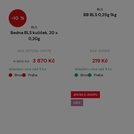
BLS
BB BLS 0,25g 1kg
−10 %
BLS
Bedna BLS kuliček, 20 x
0,20g
Kód: SET20x-210178
Kód: 210166
3 870 Kč
219 Kč
4 300 Kč
skladem více než 5 ks
skladem více než 5 ks
Brno
Praha
Brno
Praha
JEN NA E-SHOPU
AKCE