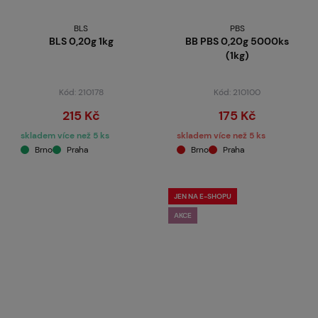
BLS
PBS
BLS 0,20g 1kg
BB PBS 0,20g 5000ks
(1kg)
Kód: 210178
Kód: 210100
215 Kč
175 Kč
skladem více než 5 ks
skladem více než 5 ks
Brno
Praha
Brno
Praha
JEN NA E-SHOPU
AKCE