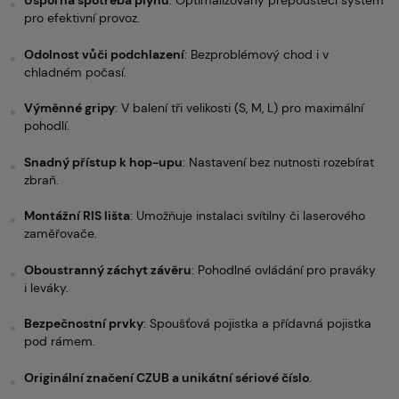
Úsporná spotřeba plynu
: Optimalizovaný přepouštěcí systém
pro efektivní provoz.
Odolnost vůči podchlazení
: Bezproblémový chod i v
chladném počasí.
Výměnné gripy
: V balení tři velikosti (S, M, L) pro maximální
pohodlí.
Snadný přístup k hop-upu
: Nastavení bez nutnosti rozebírat
zbraň.
Montážní RIS lišta
: Umožňuje instalaci svítilny či laserového
zaměřovače.
Oboustranný záchyt závěru
: Pohodlné ovládání pro praváky
i leváky.
Bezpečnostní prvky
: Spoušťová pojistka a přídavná pojistka
pod rámem.
Originální značení CZUB a unikátní sériové číslo
.