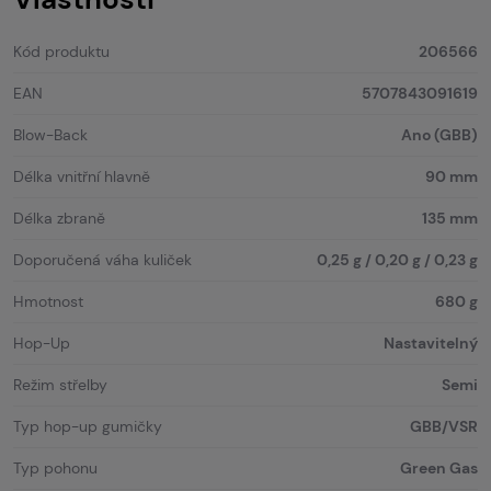
Kód produktu
206566
EAN
5707843091619
Blow-Back
Ano (GBB)
Délka vnitřní hlavně
90 mm
Délka zbraně
135 mm
Doporučená váha kuliček
0,25 g / 0,20 g / 0,23 g
Hmotnost
680 g
Hop-Up
Nastavitelný
Režim střelby
Semi
Typ hop-up gumičky
GBB/VSR
Typ pohonu
Green Gas