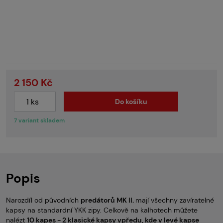
2 150 Kč
Do košíku
7 variant skladem
Popis
Narozdíl od původních
predátorů MK II.
mají všechny zavíratelné
kapsy na standardní YKK zipy. Celkově na kalhotech můžete
nalézt
10 kapes - 2 klasické kapsy vpředu, kde v levé kapse