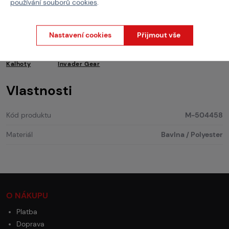
používání souborů cookies
.
-2 velké stehení YKK kapsy s dvojitým přístupem
-2 zadní YKK kapsy
Nastavení cookies
Přijmout vše
-2 menší YKK kapsy na nohavicích
Kalhoty
Invader Gear
Vlastnosti
Kód produktu
M-504458
Materiál
Bavlna / Polyester
O NÁKUPU
Platba
Doprava