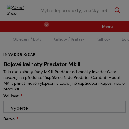
0
Menu
Oblečení / boty
Kalhoty / Kraťasy
Kalhoty
Boj
Zbraně
Střelivo / plyny
INVADER GEAR
Náhradní díly / upgrade
Příslušenství ke zbraním
Bojové kalhoty Predator Mk.II
Taktické kalhoty řady MK II. Predátor od značky Invader Gear
navazují na předchozí úspěšnou řadu Predator Combat. Model
Výstroj
Oblečení / boty
Pyrotechnika
MK II. přináší nové vylepšení a zcela jiné uzpůsobení kapes.
více o
produktu
Velikost
II.Jakost
Vstupenky na akce
Dětské tábory
Vyberte
Barva
GRINDS