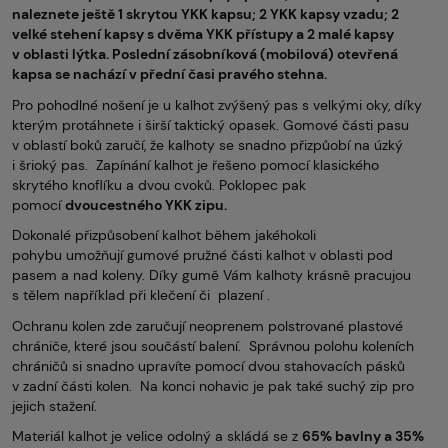
naleznete ještě 1 skrytou YKK kapsu; 2 YKK kapsy vzadu; 2
velké stehení kapsy s dvěma YKK přístupy a 2 malé kapsy
v oblasti lýtka. Poslední zásobníková (mobilová) otevřená
kapsa se nachází v přední časi pravého stehna.
Pro pohodlné nošení je u kalhot zvýšený pas s velkými oky, díky
kterým protáhnete i širší taktický opasek. Gomové části pasu
v oblastí boků zaručí, že kalhoty se snadno přizpůobí na úzký
i šrioký pas. Zapínání kalhot je řešeno pomocí klasického
skrytého knoflíku a dvou cvoků. Poklopec pak
pomocí
dvoucestného YKK zipu.
Dokonalé přizpůsobení kalhot během jakéhokoli
pohybu umožňují gumové pružné části kalhot v oblasti pod
pasem a nad koleny. Díky gumě Vám kalhoty krásně pracujou
s tělem například při klečení či plazení .
Ochranu kolen zde zaručují neoprenem polstrované plastové
chrániče, které jsou součástí balení. Správnou polohu koleních
chráničů si snadno upravíte pomocí dvou stahovacích pásků
v zadní části kolen. Na konci nohavic je pak také suchý zip pro
jejich stažení.
Materiál kalhot je velice odolný a skládá se z
65% bavlny a 35%