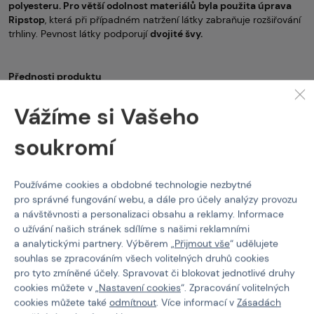
polyesteru.
Pro větší odolnost materiálů byla použita úprava
Ripstop
, která při případném natržení látky zabraňuje rozšiřování
trhliny. Pevnost látky podporují
dvojité švy.
Přednosti produktu
-
Odolnost materiálu
Vážíme si Vašeho
-
Zvýšený pas
s
gumovými pružnými boky
soukromí
-
Pružné gumové části
kalhot pro přizpůsobení během pohybu
-Plastový chránič kolen polstrovaný neoprenem
-
Suché zipy na stažení nohavic
Používáme cookies a obdobné technologie nezbytné
pro správné fungování webu, a dále pro účely analýzy provozu
-Suché zipy pro stažení kolen
a návštěvnosti a personalizaci obsahu a reklamy. Informace
-Materiál:
65% bavlna
,
35% polyester
s úpravou Ripstop
o užívání našich stránek sdílíme s našimi reklamními
a analytickými partnery. Výběrem „
Přijmout vše
“ udělujete
-
Dvoucestný YKK
zip poklopce
souhlas se zpracováním všech volitelných druhů cookies
-2 klasické kapsy vpředu
pro tyto zmíněné účely. Spravovat či blokovat jednotlivé druhy
cookies můžete v „
Nastavení cookies
“. Zpracování volitelných
-1 skrytá YKK kapsa v přední levé kapse
cookies můžete také
odmítnout
. Více informací v
Zásadách
-1 otevřená přední kapsa na zásobník či mobil