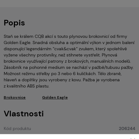
Popis
Staň se králem CQB akcí s touto plynovou brokovnicí od firmy
Golden Eagle. Snadná obsluha a optimální výkon v jednom balení
disponující legendárním “cvak&cvak“ zvukem, který spolehlivě
vyžene všechny protivníky, než stihnete vystřelit. Plynová
brokovnice využívající patrony z brokových, manuálních modelů.
Zásobník na pohonné medium se nachází v pažbě/tubusu pažby.
Možnost režimu střelby po 3 nebo 6 kuličkách. Tělo zbraně,
hlaveň a doplňky jsou vyrobeny z kovu. Pažba je vyrobena
z kvalitního ABS plastu.
Brokovnice
Golden Eagle
Vlastnosti
Kód produktu
206244