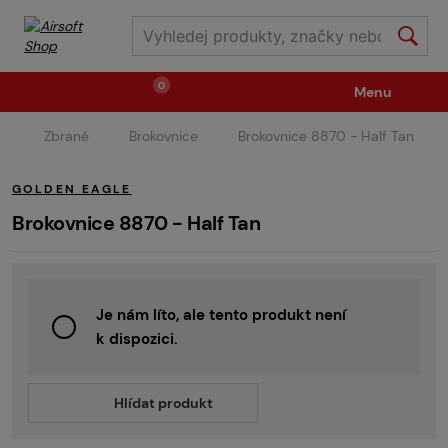
0
Menu
Zbraně
Brokovnice
Brokovnice 8870 - Half Tan
Zbraně
Střelivo / plyny
GOLDEN EAGLE
Náhradní díly / upgrade
Příslušenství ke zbraním
Brokovnice 8870 - Half Tan
Výstroj
Oblečení / boty
Pyrotechnika
Je nám líto, ale tento produkt není
k dispozici.
II.Jakost
Vstupenky na akce
Dětské tábory
Hlídat produkt
GRINDS