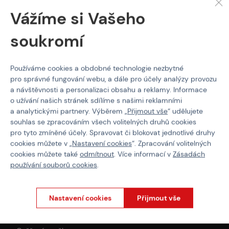
Barva
Half-Tan
Vážíme si Vašeho
soukromí
O NÁKUPU
Používáme cookies a obdobné technologie nezbytné
pro správné fungování webu, a dále pro účely analýzy provozu
Platba
a návštěvnosti a personalizaci obsahu a reklamy. Informace
Doprava
o užívání našich stránek sdílíme s našimi reklamními
Obchodní podmínky
a analytickými partnery. Výběrem „
Přijmout vše
“ udělujete
Všeobecné podmínky programu Týmy
souhlas se zpracováním všech volitelných druhů cookies
Reklamační řád
pro tyto zmíněné účely. Spravovat či blokovat jednotlivé druhy
Odstoupení od smlouvy
cookies můžete v „
Nastavení cookies
“. Zpracování volitelných
Ochrana osobních údajů
cookies můžete také
odmítnout
. Více informací v
Zásadách
používání souborů cookies
.
PROČ NAKUPOVAT U NÁS?
Paintballshop.cz
Nastavení cookies
Přijmout vše
Články
3x Showroom v ČR