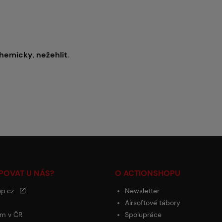
chemicky
,
nežehlit
.
POVAT U NÁS?
O ACTIONSHOPU
op.cz
Newsletter
Airsoftové tábory
m v ČR
Spolupráce