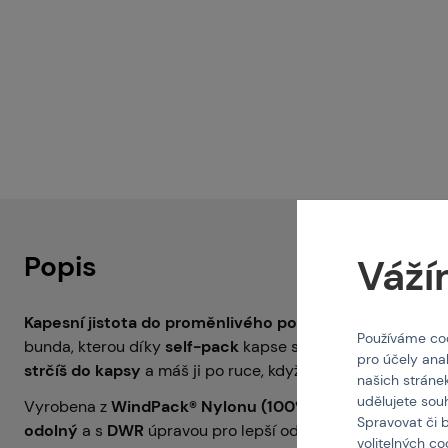
Popis
Váží
Kapesní jistota do proměnlivého počasí.
Tramontane je 
Používáme coo
bunda, kterou díky
self-pack
kapse stlačíš na velikost p
pro účely ana
strčíš do kapsy
a máš ji po ruce, když se zvedne vítr neb
našich stráne
udělujete sou
Vyrobena z
WindPack® Nylonu (100% nylon, 40 g/m²)
Spravovat či 
odolný
a s
DWR
úpravou pro lepší odvod vody. Nízká hm
volitelných c