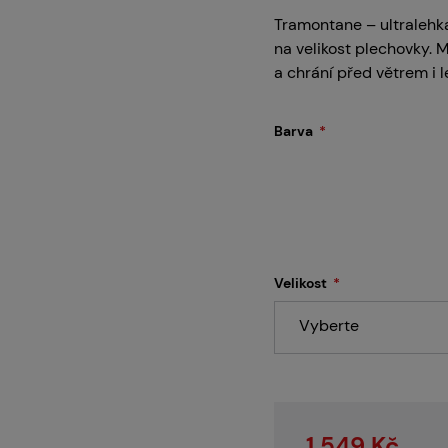
Servis
Tramontane – ultralehká
na velikost plechovky.
a chrání před větrem i
Kariéra
Barva
Články
Velikost
Prodejny
Vyberte
Kontakt
1 549 Kč