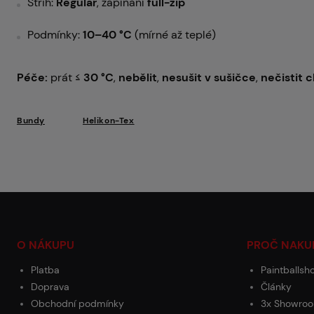
Střih:
Regular
, zapínání
full-zip
Podmínky:
10–40 °C
(mírné až teplé)
Péče:
prát ≤
30 °C
,
nebělit
,
nesušit v sušičce
,
nečistit 
Bundy
Helikon-Tex
O NÁKUPU
PROČ NAKU
Platba
Paintballsh
Doprava
Články
Obchodní podmínky
3x Showroo