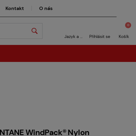
Kontakt
O nás
0
Jazyk a měna
Přihlásit se
Košík
NTANE WindPack® Nylon