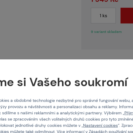
O nás
9 variant skladem
Vlastnosti
me si Vašeho soukromí
lehká outdoorová
Kód produktu
kies a obdobné technologie nezbytné pro správné fungování webu, 
lechovky –
snadno ji
lýzy provozu a návštěvnosti a personalizaci obsahu a reklamy. Informa
o začne mžít.
Materiál
k sdílíme s našimi reklamními a analytickými partnery. Výběrem „
Přij
hlas se zpracováním všech volitelných druhů cookies pro tyto zmíněné
–
rychleschnoucí
,
blokovat jednotlivé druhy cookies můžete v „
Nastavení cookies
“. Zpra
otnost
180 g (vel. L)
ookies můžete také
odmítnout
. Více informací v
Zásadách používání so