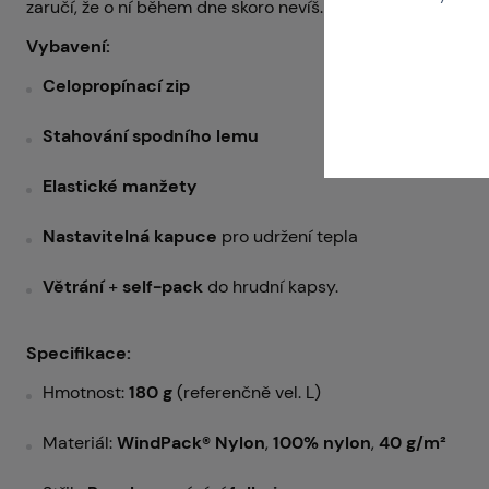
zaručí, že o ní během dne skoro nevíš.
Vybavení:
Celopropínací zip
Stahování spodního lemu
Elastické manžety
Nastavitelná kapuce
pro udržení tepla
Větrání
+
self-pack
do hrudní kapsy.
Specifikace:
Hmotnost:
180 g
(referenčně vel. L)
Materiál:
WindPack® Nylon
,
100% nylon
,
40 g/m²