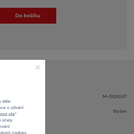
Do košíku
M-509247
a dále
ce o užívání
Nylon
mout vše
“
 účely.
cování
uborů cookies
.