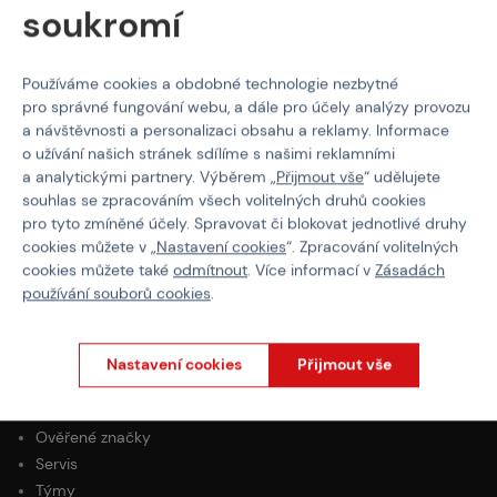
soukromí
O NÁKUPU
Používáme cookies a obdobné technologie nezbytné
pro správné fungování webu, a dále pro účely analýzy provozu
Platba
a návštěvnosti a personalizaci obsahu a reklamy. Informace
Doprava
o užívání našich stránek sdílíme s našimi reklamními
Obchodní podmínky
a analytickými partnery. Výběrem „
Přijmout vše
“ udělujete
Všeobecné podmínky programu Týmy
souhlas se zpracováním všech volitelných druhů cookies
Reklamační řád
pro tyto zmíněné účely. Spravovat či blokovat jednotlivé druhy
Odstoupení od smlouvy
cookies můžete v „
Nastavení cookies
“. Zpracování volitelných
Ochrana osobních údajů
cookies můžete také
odmítnout
. Více informací v
Zásadách
používání souborů cookies
.
PROČ NAKUPOVAT U NÁS?
Paintballshop.cz
Nastavení cookies
Přijmout vše
Články
3x Showroom v ČR
Ověřené značky
Servis
Týmy