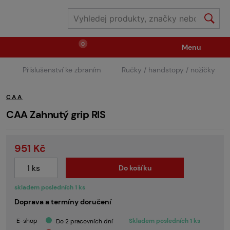
0
Menu
Příslušenství ke zbraním
Ručky / handstopy / nožičky
Zbraně
Střelivo / plyny
CAA
Náhradní díly / upgrade
Příslušenství ke zbraním
CAA Zahnutý grip RIS
951 Kč
Výstroj
Oblečení / boty
Pyrotechnika
Do košíku
II.Jakost
Vstupenky na akce
Dětské tábory
skladem posledních 1 ks
Doprava a termíny doručení
GRINDS
E-shop
Skladem posledních 1 ks
Do 2 pracovních dní