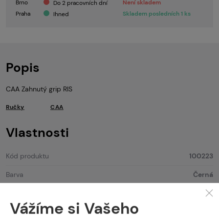
Brno
Není skladem
Do 2 pracovních dní
Praha
Skladem posledních 1 ks
Ihned
Popis
CAA Zahnutý grip RIS
Ručky
CAA
Vlastnosti
Kód produktu
100223
Barva
Černá
Systém uchycení
RIS
Vážíme si Vašeho