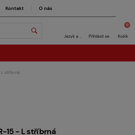
Kontakt
O nás
0
Jazyk a měna
Přihlásit se
Košík
L stříbrná
15 - L stříbrná