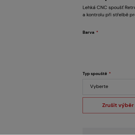
Servis
Lehká CNC spoušť Retro
a kontrolu při střelbě p
Kariéra
Barva
Články
Typ spouště
Vyberte
Prodejny
Zrušit výběr
Kontakt