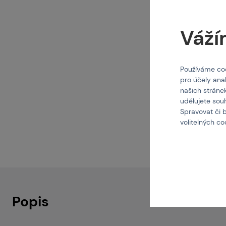
Váží
Používáme coo
pro účely ana
našich stráne
udělujete sou
Spravovat či 
volitelných c
Popis