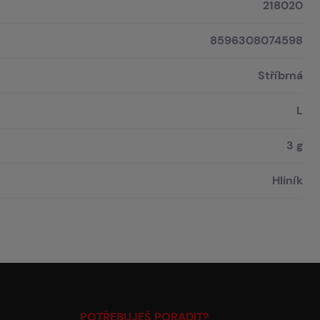
218020
8596308074598
Stříbrná
L
3 g
Hliník
POTŘEBUJEŠ PORADIT?