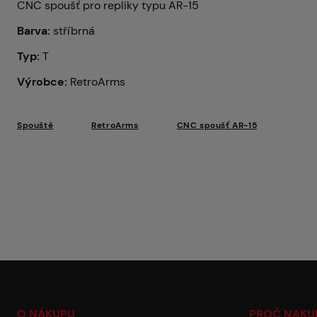
CNC spoušť pro repliky typu AR-15
Barva:
stříbrná
Typ:
T
Výrobce:
RetroArms
Spouště
RetroArms
CNC spoušť AR-15
O NÁKUPU
PROČ NAKU