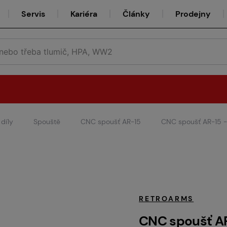
Servis
Kariéra
Články
Prodejny
díly
Spouště
CNC spoušť AR-15
CNC spoušť AR-15 - 
Půjčovna
Týmy
RETROARMS
CNC spoušť AR-