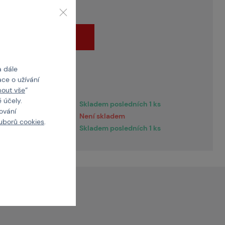
Do košíku
a dále
ce o užívání
 doručení
mout vše
“
 účely.
racovních dní
Skladem posledních 1 ks
cování
racovních dní
Není skladem
uborů cookies
.
Skladem posledních 1 ks