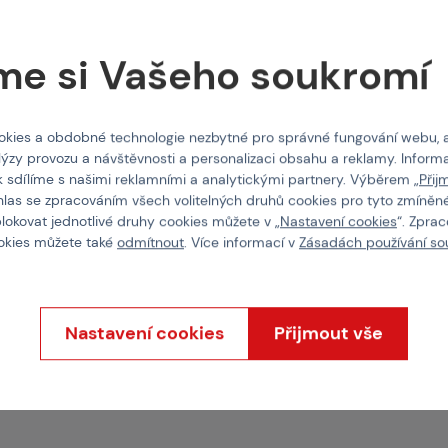
220 Kč
me si Vašeho soukromí
O nás
skladem posledních 1 ks
kies a obdobné technologie nezbytné pro správné fungování webu, 
lýzy provozu a návštěvnosti a personalizaci obsahu a reklamy. Informa
Doprava a termíny
k sdílíme s našimi reklamními a analytickými partnery. Výběrem „
Přij
hlas se zpracováním všech volitelných druhů cookies pro tyto zmíněné
E-shop
Do 2 p
blokovat jednotlivé druhy cookies můžete v „
Nastavení cookies
“. Zpra
Brno
Do 2 p
ookies můžete také
odmítnout
. Více informací v
Zásadách používání so
Praha
Ihned
Nastavení cookies
Přijmout vše
Vlastnosti