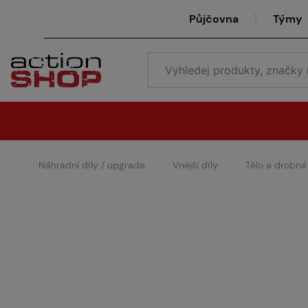
Půjčovna
Týmy
Náhradní díly / upgrade
Vnější díly
Tělo a drobné 