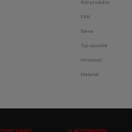
Kód produktu
EAN
Barva
Typ spouště
Hmotnost
Materiál
POVAT U NÁS?
O ACTIONSHOPU