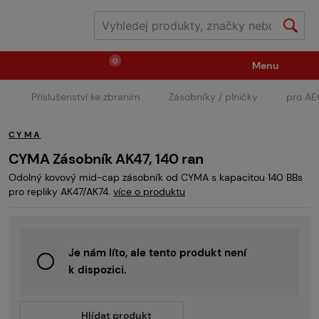
0
Menu
Příslušenství ke zbraním
Zásobníky / plničky
pro A
Zbraně
Střelivo / plyny
CYMA
Náhradní díly / upgrade
Příslušenství ke zbraním
CYMA Zásobník AK47, 140 ran
Odolný kovový mid-cap zásobník od CYMA s kapacitou 140 BBs
pro repliky AK47/AK74.
více o produktu
Výstroj
Oblečení / boty
Pyrotechnika
Je nám líto, ale tento produkt není
II.Jakost
Vstupenky na akce
Dětské tábory
k dispozici.
GRINDS
Hlídat produkt