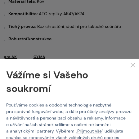
Materiál těla:
Kov
Kompatibilita:
AEG repliky AK47/AK74
Tichý provoz:
Bez chrastění, ideální pro taktické scénáře
Robustní konstrukce
pro AK
CYMA
Vlastnosti
Vážíme si Vašeho
soukromí
Kód produktu
211340
EAN
5902543066893
Používáme cookies a obdobné technologie nezbytné
Barva
Černá
pro správné fungování webu, a dále pro účely analýzy provozu
a návštěvnosti a personalizaci obsahu a reklamy. Informace
Kapacita zásobníku
Mid-Cap (Tlačný)
o užívání našich stránek sdílíme s našimi reklamními
a analytickými partnery. Výběrem „
Přijmout vše
“ udělujete
Materiál těla
Kov
souhlas se zpracováním všech volitelných druhů cookies