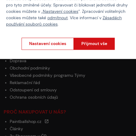
pro tyto zmíněné účely. Spravovat či blokovat jednotlivé druhy
Typ zásobníku
AK
cookies můžete v „
Nastavení cookies
“. Zpracování volitelných
cookies můžete také
odmítnout
. Více informací v
Zásadách
používání souborů cookies
.
O NÁKUPU
Nastavení cookies
Přijmout vše
Platba
Doprava
Obchodní podmínky
Všeobecné podmínky programu Týmy
Reklamační řád
Odstoupení od smlouvy
Ochrana osobních údajů
PROČ NAKUPOVAT U NÁS?
Paintballshop.cz
Články