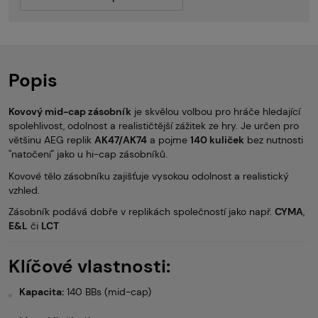
Popis
Kovový mid-cap zásobník
je skvělou volbou pro hráče hledající
spolehlivost, odolnost a realističtější zážitek ze hry. Je určen pro
většinu AEG replik
AK47/AK74
a pojme
140 kuliček
bez nutnosti
''natočení'' jako u hi-cap zásobníků.
Kovové tělo zásobníku zajišťuje vysokou odolnost a realistický
vzhled.
Zásobník podává dobře v replikách společností jako např.
CYMA
,
E&L
či
LCT
Klíčové vlastnosti:
Kapacita:
140 BBs (mid-cap)