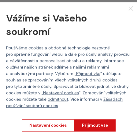
-
Kruhovitý střih
kolem krku
-
Pružný lem
kolem krku
Vážíme si Vašeho
-Dobrá
savost potu
soukromí
Popis produktu
Používáme cookies a obdobné technologie nezbytné
Pohodlné
dětské tričko
s krátkým rukávem od značky
MIL-TEC
je
pro správné fungování webu, a dále pro účely analýzy provozu
vyroben ze
100% bavlny
. Výstřih je u krku kruhovitý a je
a návštěvnosti a personalizaci obsahu a reklamy. Informace
ohraničený
pružným lemem proti škrcení
. Triko
dobře saje pot.
o užívání našich stránek sdílíme s našimi reklamními
a analytickými partnery. Výběrem „
Přijmout vše
“ udělujete
Trička
Mil-Tec
Dětské tričko s krátkým rukávem
souhlas se zpracováním všech volitelných druhů cookies
pro tyto zmíněné účely. Spravovat či blokovat jednotlivé druhy
Vlastnosti
cookies můžete v „
Nastavení cookies
“. Zpracování volitelných
cookies můžete také
odmítnout
. Více informací v
Zásadách
Kód produktu
502955
používání souborů cookies
.
EAN
4046872148859
Nastavení cookies
Přijmout vše
Barva
Woodland