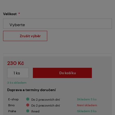
Velikost
Vyberte
Zrušit výběr
230 Kč
Do košíku
3 ks skladem
Doprava a termíny doručení
E-shop
Skladem 3 ks
Do 2 pracovních dní
Brno
Není skladem
Do 2 pracovních dní
Praha
Skladem 3 ks
Ihned