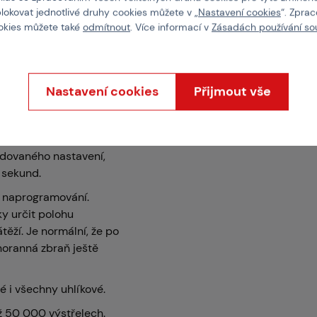
Typ mechaboxu
blokovat jednotlivé druhy cookies můžete v „
Nastavení cookies
“. Zpra
ookies můžete také
odmítnout
. Více informací v
Zásadách používání so
 systém Eshooter ETU
Úsťová rychlost
nastavení nastaven
či přepnout režimy
Velikost ložisek
MI.
Nastavení cookies
Přijmout vše
Závit na tlumič
adovaného nastavení,
 sekund.
k naprogramování.
y určit polohu
těží. Je normální, že po
noranná zbraň ještě
 i všechny uhlíkové.
ž 50 000 výstřelech.