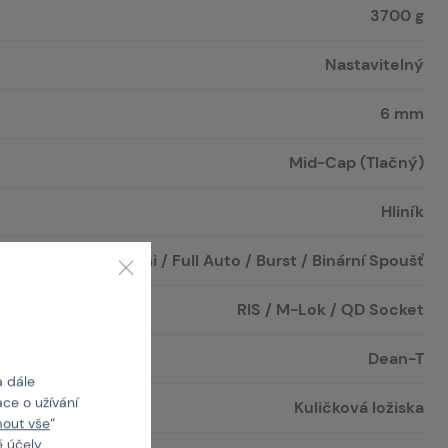
3700 g
Nastavitelný
6 mm
Mid-Cap (Tlačný)
Hliník
Safe / Semi / Full Auto / Burst / Binární Spoušť
RIS / M-Lok / QD Socket
Dean-T
a dále
ce o užívání
Kuličková ložiska
mout vše
“
 účely.