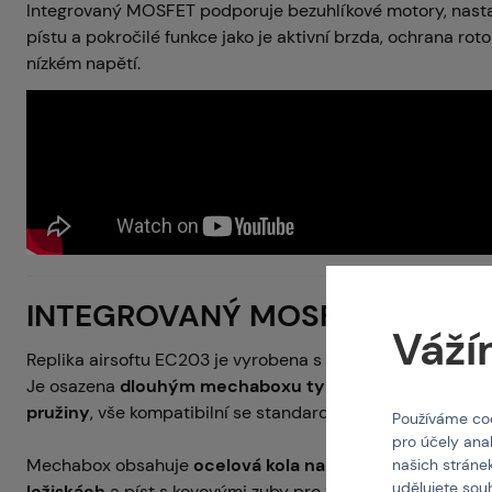
Integrovaný MOSFET podporuje bezuhlíkové motory, nast
pístu a pokročilé funkce jako je aktivní brzda, ochrana roto
nízkém napětí.
INTEGROVANÝ MOSFET
Váží
Replika airsoftu EC203 je vyrobena s
precizními a vysoce
Je osazena
dlouhým mechaboxu typu v.2 se systémem
pružiny
, vše kompatibilní se standardy TM.
Používáme coo
pro účely ana
Mechabox obsahuje
ocelová kola namontovaná na 8mm
našich stráne
udělujete sou
ložiskách
a píst s kovovými zuby pro zvýšenou odolnost.