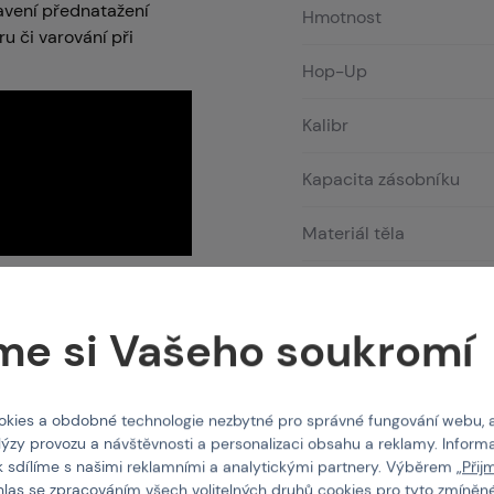
avení přednatažení
Hmotnost
ru či varování při
Hop-Up
Kalibr
Kapacita zásobníku
Materiál těla
Režim střelby
me si Vašeho soukromí
Systém uchycení
 kvalitními díly
.
 rychlé výměny
Typ konektoru
kies a obdobné technologie nezbytné pro správné fungování webu, 
lýzy provozu a návštěvnosti a personalizaci obsahu a reklamy. Informa
Typ ložisek
 kuličkových
k sdílíme s našimi reklamními a analytickými partnery. Výběrem „
Přij
hlas se zpracováním všech volitelných druhů cookies pro tyto zmíněné