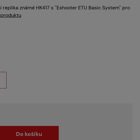
í replika známé HK417 s ''Eshooter ETU Basic System'' pro
 produktu
Do košíku