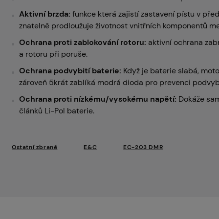
Aktivní brzda:
funkce která zajistí zastavení pístu v pře
znatelně prodloužuje životnost vnitřních komponentů m
Ochrana proti zablokování rotoru:
aktivní ochrana zabr
a rotoru při poruše.
Ochrana podvybití baterie:
Když je baterie slabá, moto
zároveň 5krát zablíká modrá dioda pro prevenci podvyb
Ochrana proti nízkému/vysokému napětí:
Dokáže sam
článků Li-Pol baterie.
Ostatní zbraně
E&C
EC-203 DMR