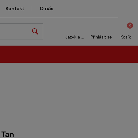
Kontakt
O nás
0
Jazyk a měna
Přihlásit se
Košík
 Tan