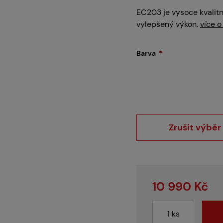
Servis
EC203 je vysoce kvalitn
vylepšený výkon.
více o
Kariéra
Barva
Články
Zrušit výběr
Prodejny
10 990 Kč
Kontakt