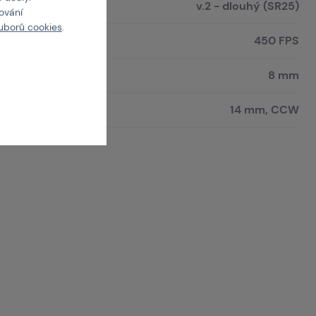
v.2 - dlouhý (SR25)
cování
uborů cookies
.
450 FPS
8 mm
14 mm, CCW