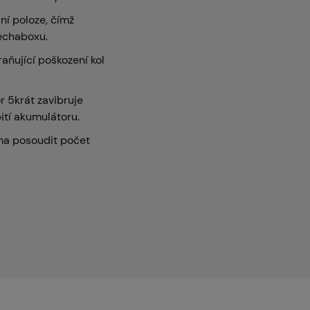
dní poloze, čímž
echaboxu.
aňující poškození kol
r 5krát zavibruje
ití akumulátoru.
a posoudit počet