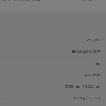
202897
5904420017127
Tan
420 mm
1000 mm / 920 mm
ek
0,28 g / 0,30 g