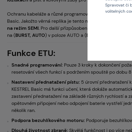
Spravovat či 
volitelných c
Ochranu kabeláže a různé programovací režimy zajišťuje
Basic. Jakožto věrná replika je tento model
ve výchozím 
na režim SEMI
. Pro další přizpůsobení mohou nároční hrá
na (
BURST, AUTO
) v poloze AUTO a (
BINARY
) v poloze SE
Funkce ETU:
Snadné programování:
Pouze 3 kroky k dokončení pož
resetování všech funkcí s podržením spouště po dobu 8
Nastavení přednatažení pístu:
5 úrovní přednatažení 
KESTREL Basic má funkci učení, která dokáže automatick
zastavení přednatažení na základě různých rychlostí a zá
opětovném připojení nebo odpojení baterie vystřelí jed
několik ran.
Podpora bezuhlíkového motoru:
Podporuje bezuhlíkové
Dlouhá životnost zbraně:
Skvělá funkčnost i po více ne