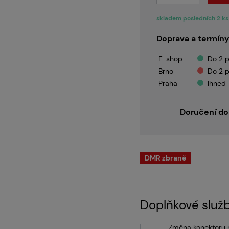
skladem posledních 2 ks
O nás
Doprava a termíny
E-shop
Do 2 p
Brno
Do 2 p
Praha
Ihned
Doručení do 
DMR zbraně
Doplňkové služ
Změna konektoru n