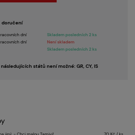
 doručení
racovních dní
Skladem posledních 2 ks
racovních dní
Není skladem
Skladem posledních 2 ks
následujících států není možné: GR, CY, IS
by
a jiný. - Chci malou Tamiyi!
70 Kč / ks