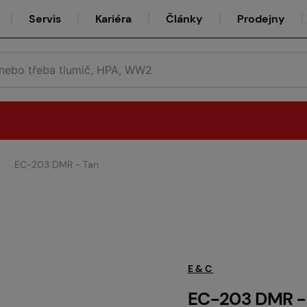
Servis
Kariéra
Články
Prodejny
EC-203 DMR - Tan
Půjčovna
Týmy
E&C
EC-203 DMR -