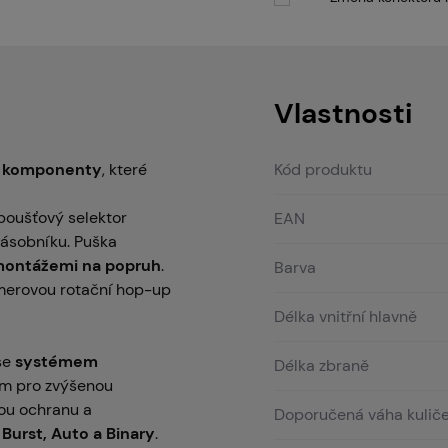
Vlastnosti
i komponenty
, které
Kód produktu
poušťový selektor
EAN
zásobníku. Puška
ontážemi na popruh
.
Barva
erovou rotační hop-up
Délka vnitřní hlavně
se
systémem
Délka zbraně
em pro zvýšenou
ou ochranu a
Doporučená váha kulič
 Burst, Auto a Binary
.