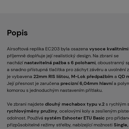
Popis
Airsoftová replika EC203 byla osazena
vysoce kvalitním
příjemně doplňuje její realistický design. Na zbrani se
nachází
nastavitelná pažba s 6 polohami
, oboustranný s
a snadno přístupná tlačítka pro záchyt závěru a uvolnění 
je vybavena
22mm RIS lištou, M-Lok předpažbím
a
QD m
Její přesnost je zaručena
precizní 6,04mm hlavní
a polym
komorou s jednoduchým nastavením přítlaku.
Ve zbrani najdete
dlouhý mechabox typu v.2
s rychlým 
rychlovýměny pružiny
, ocelovými koly a zesíleným píst
odolnost. Používá
systém Eshooter ETU Basic
pro přidan
přizpůsobitelné režimy střelby, nabízející možnosti
Single,