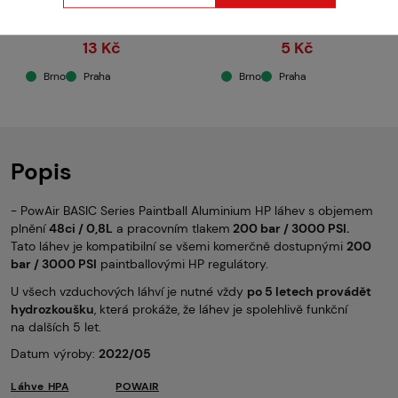
Kód: 308011
Kód: 308012
13 Kč
5 Kč
Brno
Praha
Brno
Praha
Popis
- PowAir BASIC Series Paintball Aluminium HP láhev s objemem
plnění
48ci / 0,8L
a pracovním tlakem
200 bar / 3000 PSI.
Tato láhev je kompatibilní se všemi komerčně dostupnými
200
bar / 3000 PSI
paintballovými HP regulátory.
U všech vzduchových láhví je nutné vždy
po 5 letech provádět
hydrozkoušku
, která prokáže, že láhev je spolehlivě funkční
na dalších 5 let.
Datum výroby:
2022/05
Láhve HPA
POWAIR