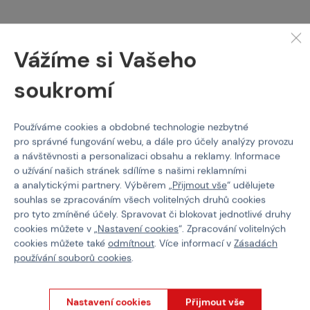
Kód: 308123
Kód: 308574
Vážíme si Vašeho
55 Kč
25 Kč
Brno
Praha
Brno
Praha
soukromí
Používáme cookies a obdobné technologie nezbytné
pro správné fungování webu, a dále pro účely analýzy provozu
a návštěvnosti a personalizaci obsahu a reklamy. Informace
o užívání našich stránek sdílíme s našimi reklamními
a analytickými partnery. Výběrem „
Přijmout vše
“ udělujete
souhlas se zpracováním všech volitelných druhů cookies
pro tyto zmíněné účely. Spravovat či blokovat jednotlivé druhy
cookies můžete v „
Nastavení cookies
“. Zpracování volitelných
cookies můžete také
odmítnout
. Více informací v
Zásadách
NEUVEDENO
NEUVEDENO
používání souborů cookies
.
Urethanový těsnící
Těsnící O-ring na HPA
kroužek na HPA láhev
láhev
Nastavení cookies
Přijmout vše