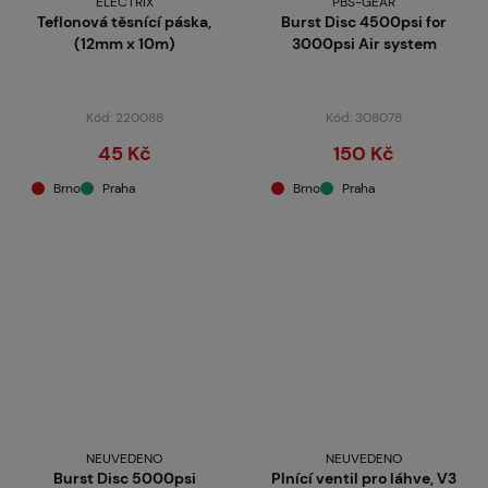
ELECTRIX
PBS-GEAR
Teflonová těsnící páska,
Burst Disc 4500psi for
(12mm x 10m)
3000psi Air system
Kód: 220088
Kód: 308078
45 Kč
150 Kč
Brno
Praha
Brno
Praha
NEUVEDENO
NEUVEDENO
Burst Disc 5000psi
Plnící ventil pro láhve, V3