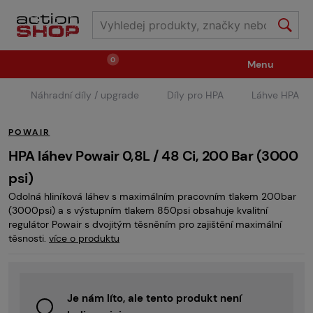
0
Menu
Náhradní díly / upgrade
Díly pro HPA
Láhve HPA
Zbraně
Střelivo / plyny
POWAIR
Náhradní díly / upgrade
Příslušenství ke zbraním
HPA láhev Powair 0,8L / 48 Ci, 200 Bar (3000
psi)
Odolná hliníková láhev s maximálním pracovním tlakem 200bar
Výstroj
Oblečení / boty
Pyrotechnika
(3000psi) a s výstupním tlakem 850psi obsahuje kvalitní
regulátor Powair s dvojitým těsněním pro zajištění maximální
těsnosti.
více o produktu
II.Jakost
Vstupenky na akce
Dětské tábory
Je nám líto, ale tento produkt není
GRINDS