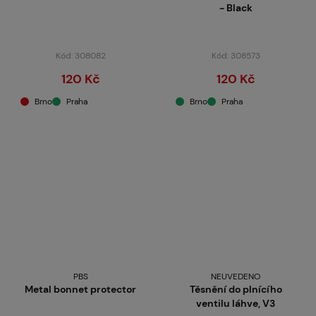
- Black
Kód: 308082
Kód: 308573
120 Kč
120 Kč
Brno
Praha
Brno
Praha
PBS
NEUVEDENO
Metal bonnet protector
Těsnění do plnícího
ventilu láhve, V3