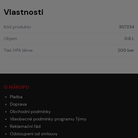
Vlastnosti
Kód produktu
307234
Objem
0.8 L
Tlak HPA láhve
200 bar
O NÁKUPU
Platba
Doprava
Obchodní podmínky
Všeobecné podmínky programu Týmy
Reklamační řád
Odstoupení od smlouvy