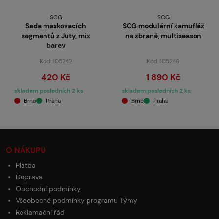
SCG
SCG
Sada maskovacích
SCG modulární kamufláž
segmentů z Juty, mix
na zbraně, multiseason
barev
Kód: 105242
Kód: 105246
420 Kč
1 890 Kč
skladem posledních 2 ks
skladem posledních 2 ks
Brno
Praha
Brno
Praha
O NÁKUPU
Platba
Doprava
Obchodní podmínky
Všeobecné podmínky programu Týmy
Reklamační řád