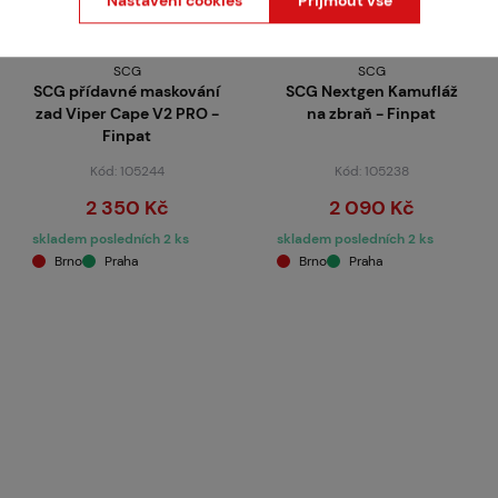
Nastavení cookies
Přijmout vše
SCG
SCG
SCG přídavné maskování
SCG Nextgen Kamufláž
zad Viper Cape V2 PRO -
na zbraň - Finpat
Finpat
Kód: 105244
Kód: 105238
2 350 Kč
2 090 Kč
skladem posledních 2 ks
skladem posledních 2 ks
Brno
Praha
Brno
Praha