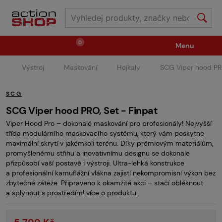
0
Menu
Výstroj
Maskování
Hejkaly
SCG Viper hood PRO
Zbraně
Střelivo / plyny
SCG
Náhradní díly / upgrade
Příslušenství ke zbraním
SCG Viper hood PRO, Set - Finpat
Viper Hood Pro – dokonalé maskování pro profesionály! Nejvyšší
třída modulárního maskovacího systému, který vám poskytne
Výstroj
Oblečení / boty
Pyrotechnika
maximální skrytí v jakémkoli terénu. Díky prémiovým materiálům,
promyšlenému střihu a inovativnímu designu se dokonale
přizpůsobí vaší postavě i výstroji. Ultra-lehká konstrukce
a profesionální kamuflážní vlákna zajistí nekompromisní výkon bez
II.Jakost
Vstupenky na akce
Dětské tábory
zbytečné zátěže. Připraveno k okamžité akci – stačí obléknout
a splynout s prostředím!
více o produktu
GRINDS