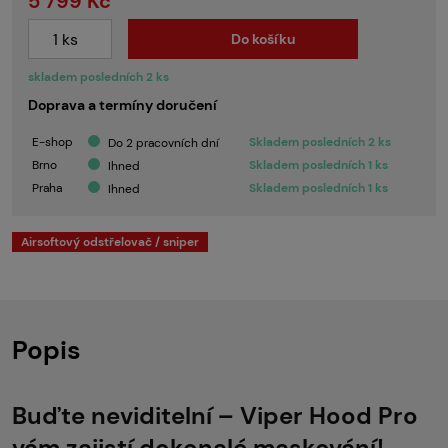
5 799 Kč
Do košíku
skladem posledních 2 ks
Doprava a termíny doručení
E-shop
Skladem posledních 2 ks
Do 2 pracovních dní
Brno
Skladem posledních 1 ks
Ihned
Praha
Skladem posledních 1 ks
Ihned
Airsoftový odstřelovač / sniper
Popis
Buďte neviditelní – Viper Hood Pro
vám zajistí dokonalé maskování!