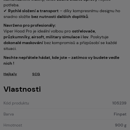
potřeba.
✔
Rychlé složení a transport
– díky kompresnímu designu ho
snadno složíte
bez nutnosti dalších doplňků
.
Navrženo pro profesionály:
Viper Hood Pro je ideální volbou pro
ostřelovače,
průzkumníky, airsoft, military simulace i lov
. Poskytuje
dokonalé maskování
bez kompromisů a přizpůsobí se každé
situaci.
Nechte nepřátele hádat, kde jste – zatímco vy budete vedle
nich !
Hejkaly
SCG
Vlastnosti
Kód produktu
105239
Barva
Finpat
Hmotnost
900 g