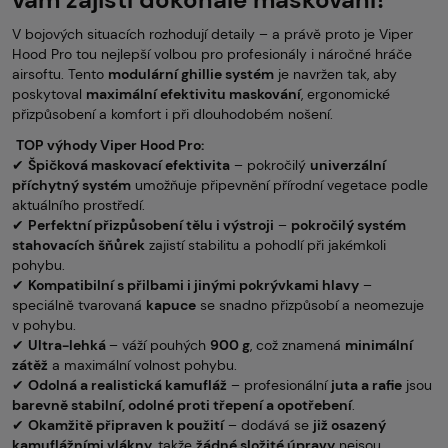
V bojových situacích rozhodují detaily – a právě proto je Viper
Hood Pro tou nejlepší volbou pro profesionály i náročné hráče
airsoftu. Tento
modulární ghillie systém
je navržen tak, aby
poskytoval
maximální efektivitu maskování
, ergonomické
přizpůsobení a komfort i při dlouhodobém nošení.
TOP výhody Viper Hood Pro:
✔
Špičková maskovací efektivita
– pokročilý
univerzální
příchytný systém
umožňuje připevnění přírodní vegetace podle
aktuálního prostředí.
✔
Perfektní přizpůsobení tělu i výstroji
–
pokročilý systém
stahovacích šňůrek
zajistí stabilitu a pohodlí při jakémkoli
pohybu.
✔
Kompatibilní s přilbami i jinými pokrývkami hlavy
–
speciálně tvarovaná
kapuce
se snadno přizpůsobí a neomezuje
v pohybu.
✔
Ultra-lehká
– váží pouhých
900 g
, což znamená
minimální
zátěž
a maximální volnost pohybu.
✔
Odolná a realistická kamufláž
– profesionální
juta a rafie
jsou
barevně stabilní, odolné proti třepení a opotřebení
.
✔
Okamžitě připraven k použití
– dodává se
již osazený
kamuflážními vlákny
, takže
žádné složité úpravy
nejsou