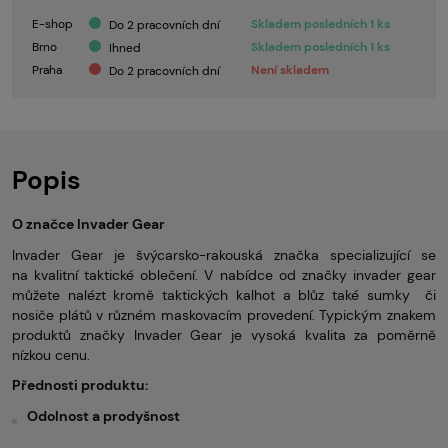
E-shop
Skladem posledních 1 ks
Do 2 pracovních dní
Brno
Skladem posledních 1 ks
Ihned
Praha
Není skladem
Do 2 pracovních dní
Popis
O značce Invader Gear
Invader Gear je švýcarsko-rakouská značka specializující se
na kvalitní taktické oblečení. V nabídce od značky invader gear
můžete nalézt kromě taktických kalhot a blůz také sumky či
nosiče plátů v různém maskovacím provedení. Typickým znakem
produktů značky Invader Gear je vysoká kvalita za poměrně
nízkou cenu.
Přednosti produktu:
Odolnost a prodyšnost