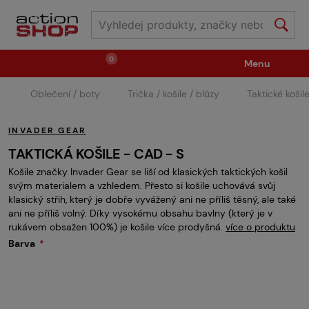
0
Menu
Oblečení / boty
Trička / košile / blůzy
Taktické koši
Zbraně
Střelivo / plyny
INVADER GEAR
Náhradní díly / upgrade
Příslušenství ke zbraním
TAKTICKÁ KOŠILE - CAD - S
Košile značky Invader Gear se liší od klasických taktických košil
svým materialem a vzhledem. Přesto si košile uchovává svůj
Výstroj
Oblečení / boty
Pyrotechnika
klasický střih, který je dobře vyvážený ani ne příliš těsný, ale také
ani ne příliš volný. Díky vysokému obsahu bavlny (který je v
rukávem obsažen 100%) je košile více prodyšná.
více o produktu
Barva
II.Jakost
Vstupenky na akce
Dětské tábory
GRINDS