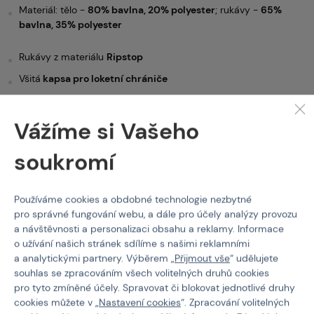
Materiál: tělo -
80% bavlna, 20% polyester
; rukávy -
65%
bavlna, 35% polyester
Rukávy z materiálu
Ripstop
Všitá
kapsa pro loketní chrániče
Vysoký límec
Prostorná kapsa na suchý zip
na obou rukávech
Vážíme si Vašeho
Suchý zip na nášivky
na obou rukávech
soukromí
Popis produktu:
Taktická košile s dlouhým rukávem od značky Invader Gear
Používáme cookies a obdobné technologie nezbytné
vhodná například pod nosiče plátů. Materiál v oblasti těla se
pro správné fungování webu, a dále pro účely analýzy provozu
skládá z
80% bavlny a 20% polyesteru
a rukávy a oblast krku
a návštěvnosti a personalizaci obsahu a reklamy. Informace
pak z
65% bavlny a 35% polyesteru.
Látka u krku a na rukávech
o užívání našich stránek sdílíme s našimi reklamními
je dále s úpravou
Ripstop
, která při případnému natržení látky
a analytickými partnery. Výběrem „
Přijmout vše
“ udělujete
zabraňuje rozšiřování trhliny.
souhlas se zpracováním všech volitelných druhů cookies
pro tyto zmíněné účely. Spravovat či blokovat jednotlivé druhy
Na obou rukávech jistě potěší prostorná
kapsa na suchý zip
,
kam můžete vložit například složenou mapu, mobila atd. Na této
cookies můžete v „
Nastavení cookies
“. Zpracování volitelných