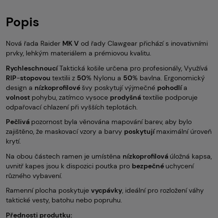
Popis
Nová řada Raider
MK V
od řady Clawgear přichází s inovativními
prvky, lehkým materiálem a prémiovou kvalitu.
Rychleschnoucí
Taktická košile určena pro profesionály, Využívá
RIP
-
stopovou
textilii z
50
% Nylonu a
50
% bavlna. Ergonomický
design a
nízkoprofilové
švy poskytují výjmečné
pohodlí
a
volnost
pohybu, zatímco vysoce
prodyšná
textilie podporuje
odpařovací chlazení při vyšších teplotách.
Pečlivá
pozornost byla věnována mapování barev, aby bylo
zajištěno, že maskovací vzory a barvy
poskytují
maximální úroveň
krytí.
Na obou částech ramen je umístěna
nízkoprofilová
úložná kapsa,
uvnitř kapes jsou k dispozici poutka pro
bezpečné
uchycení
různého vybavení.
Ramenní plocha poskytuje
vycpávky
, ideální pro rozložení váhy
taktické vesty, batohu nebo popruhu.
Přednosti produtku: