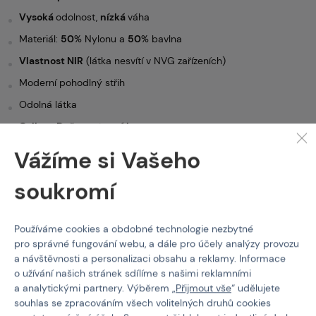
Vysoká
odolnost,
nízká
váha
Materiál:
50
% Nylonu a
50
% bavlna
Vlastnost NIR
(látka nesvítí v NVG zařízeních)
Moderní pohodlný střih
Odolná látka
Celkem Dvě prostorné kapsy
Ramenní
vycpávky
Vážíme si Vašeho
Nastavitelná pozice loktů
soukromí
Používáme cookies a obdobné technologie nezbytné
pro správné fungování webu, a dále pro účely analýzy provozu
a návštěvnosti a personalizaci obsahu a reklamy. Informace
o užívání našich stránek sdílíme s našimi reklamními
a analytickými partnery. Výběrem „
Přijmout vše
“ udělujete
souhlas se zpracováním všech volitelných druhů cookies