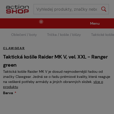
0
Menu
Oblečení / boty
Trička / košile / blůzy
Taktické koši
Zbraně
Střelivo / plyny
CLAWGEAR
Náhradní díly / upgrade
Příslušenství ke zbraním
Taktická košile Raider MK V, vel. XXL - Ranger
green
Taktická košile Raider MK V je dosud nejmodernější řadou od
Výstroj
Oblečení / boty
Pyrotechnika
značky Clawgear. Jedná se o řadu prémiové kvality, která reaguje
na veškeré potřeby armády a jiných obranných složek.
více o
produktu
II.Jakost
Vstupenky na akce
Dětské tábory
Barva
GRINDS