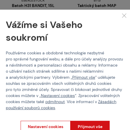
EBERLESTOCK
BTG
Batoh H31 BANDIT, 15L
Taktický batoh MAP
Vážíme si Vašeho
Kód: M-106641
Kód: M-106637
soukromí
od
4 650 Kč
2 550 Kč
Používáme cookies a obdobné technologie nezbytné
pro správné fungování webu, a dále pro účely analýzy provozu
a návštěvnosti a personalizaci obsahu a reklamy. Informace
o užívání našich stránek sdílíme s našimi reklamními
a analytickými partnery. Výběrem „
Přijmout vše
“ udělujete
Popis
souhlas se zpracováním všech volitelných druhů cookies
pro tyto zmíněné účely. Spravovat či blokovat jednotlivé druhy
PC01
je nosič plátů, který svému nositeli poskytuje jak
pohodlné
cookies můžete v „
Nastavení cookies
“. Zpracování volitelných
nošení, tak
taktickou výhodu
a zároveň je plně
otevřený
široké
cookies můžete také
odmítnout
. Více informací v
Zásadách
škále příslušenství a
možností přizpůsobení.
používání souborů cookies
.
Je vyroben z vysoce odolné tkaniny
Cordura
, díky níž
je
extrémně odolný
a ideální pro dlouhodobé používání. Její
vnitřní podšívku tvoří
prodyšná
síťovina, která pomáhá
snižovat
Nastavení cookies
Přijmout vše