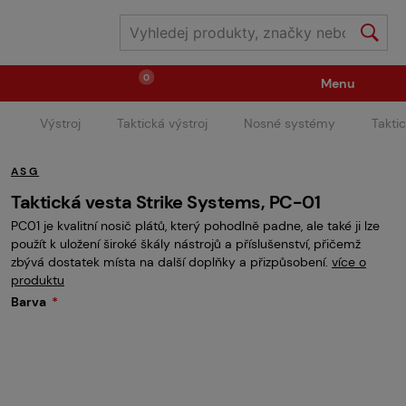
0
Menu
Výstroj
Taktická výstroj
Nosné systémy
Takti
Zbraně
Střelivo / plyny
ASG
Náhradní díly / upgrade
Příslušenství ke zbraním
Taktická vesta Strike Systems, PC-01
PC01 je kvalitní nosič plátů, který pohodlně padne, ale také ji lze
použít k uložení široké škály nástrojů a příslušenství, přičemž
Výstroj
Oblečení / boty
Pyrotechnika
zbývá dostatek místa na další doplňky a přizpůsobení.
více o
produktu
Barva
II.Jakost
Vstupenky na akce
Dětské tábory
GRINDS