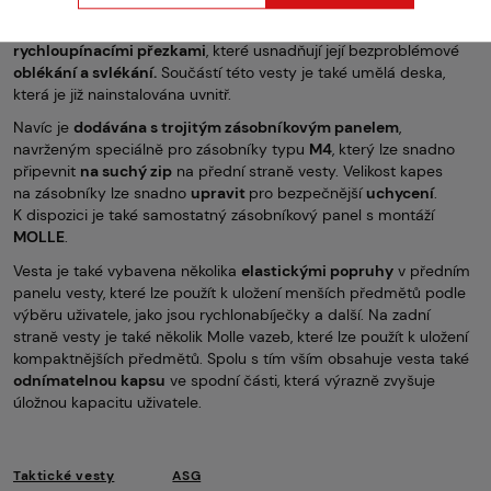
hromadění tepla
, a proto umožňuje uživateli zůstat déle
v pohodlí. Ramena a břicho této vesty jsou vybaveny
rychloupínacími
přezkami
, které usnadňují její bezproblémové
oblékání a svlékání.
Součástí této vesty je také umělá deska,
která je již nainstalována uvnitř.
Navíc je
dodávána s trojitým zásobníkovým panelem
,
navrženým speciálně pro zásobníky typu
M4
, který lze snadno
připevnit
na suchý zip
na přední straně vesty. Velikost kapes
na zásobníky lze snadno
upravit
pro bezpečnější
uchycení
.
K dispozici je také samostatný zásobníkový panel s montáží
MOLLE
.
Vesta je také vybavena několika
elastickými popruhy
v předním
panelu vesty, které lze použít k uložení menších předmětů podle
výběru uživatele, jako jsou rychlonabíječky a další. Na zadní
straně vesty je také několik Molle vazeb, které lze použít k uložení
kompaktnějších předmětů. Spolu s tím vším obsahuje vesta také
odnímatelnou kapsu
ve spodní části, která výrazně zvyšuje
úložnou kapacitu uživatele.
Taktické vesty
ASG