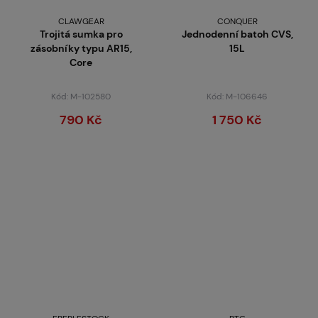
CLAWGEAR
CONQUER
Trojitá sumka pro
Jednodenní batoh CVS,
zásobníky typu AR15,
15L
Core
Kód: M-102580
Kód: M-106646
790 Kč
1 750 Kč