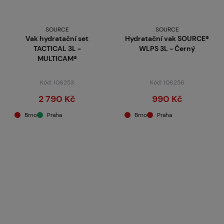
SOURCE
SOURCE
Vak hydratační set
Hydratační vak SOURCE®
TACTICAL 3L -
WLPS 3L - Černý
MULTICAM®
Kód: 106253
Kód: 106256
2 790 Kč
990 Kč
Brno
Praha
Brno
Praha