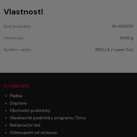
Vlastnosti
Kód produktu
M-103070
Hmotnost
1500 g
Systém vazby
MOLLE / Laser Cut
O NÁKUPU
Platba
Doprava
Obchodní podmínky
Všeobecné podmínky programu Týmy
Reklamační řád
Odstoupení od smlouvy