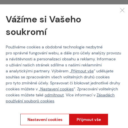
Kód produktu
217334
Vážíme si Vašeho
Délka trysky
17.8 mm
soukromí
Používáme cookies a obdobné technologie nezbytné
O NÁKUPU
pro správné fungování webu, a dále pro účely analýzy provozu
a návštěvnosti a personalizaci obsahu a reklamy. Informace
Platba
o užívání našich stránek sdílíme s našimi reklamními
Doprava
a analytickými partnery. Výběrem „
Přijmout vše
“ udělujete
Obchodní podmínky
souhlas se zpracováním všech volitelných druhů cookies
Všeobecné podmínky programu Týmy
pro tyto zmíněné účely. Spravovat či blokovat jednotlivé druhy
cookies můžete v „
Nastavení cookies
“. Zpracování volitelných
Reklamační řád
cookies můžete také
odmítnout
. Více informací v
Zásadách
Odstoupení od smlouvy
používání souborů cookies
.
Ochrana osobních údajů
PROČ NAKUPOVAT U NÁS?
Nastavení cookies
Přijmout vše
Paintballshop.cz