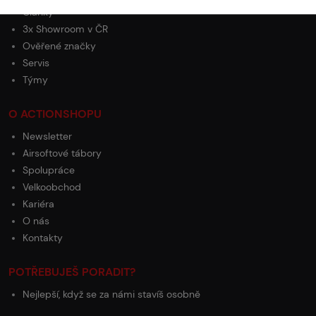
Články
3x Showroom v ČR
Ověřené značky
Servis
Týmy
O ACTIONSHOPU
Newsletter
Airsoftové tábory
Spolupráce
Velkoobchod
Kariéra
O nás
Kontakty
POTŘEBUJEŠ PORADIT?
Nejlepší, když se za námi stavíš osobně