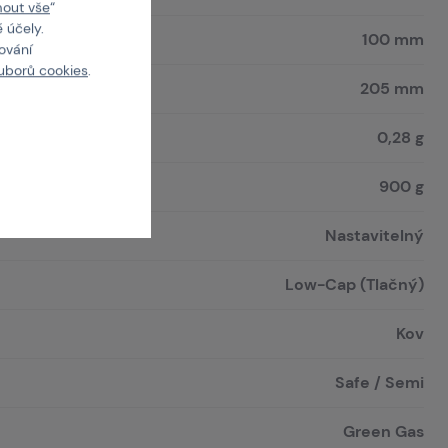
mout vše
“
 účely.
100 mm
cování
uborů cookies
.
205 mm
ek
0,28 g
900 g
Nastavitelný
Low-Cap (Tlačný)
Kov
Safe / Semi
Green Gas