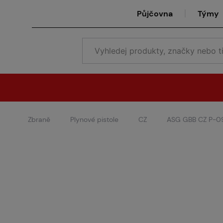
Půjčovna
Týmy
Zbraně
Plynové pistole
CZ
ASG GBB CZ P-09