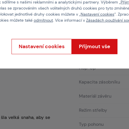
k sdílíme s našimi reklamními a analytickými partnery. Výběrem „
Přij
hlas se zpracováním všech volitelných druhů cookies pro tyto zmíněné
Délka vnitřní hlavně
blokovat jednotlivé druhy cookies můžete v „
Nastavení cookies
“. Zpra
ookies můžete také
odmítnout
. Více informací v
Zásadách používání so
Délka zbraně
Doporučená váha kulič
Nastavení cookies
Přijmout vše
Hmotnost
Hop-Up
Kapacita zásobníku
Materiál závěru
Režim střelby
šla velká snaha, aby se
Typ pohonu