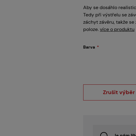
Servis
Aby se dosáhlo realisti
Tedy při výstřelu se z
záchyt závěru, takže se 
poloze.
více o produktu
Kariéra
Barva
Články
Zrušit výběr
Prodejny
Kontakt
Je nám lít