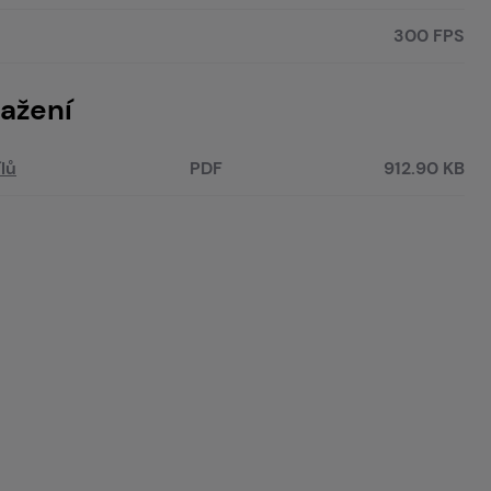
300 FPS
ažení
lů
PDF
912.90 KB