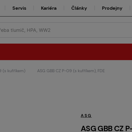
Servis
Kariéra
Články
Prodejny
 (s kufříkem)
ASG GBB CZ P-09 (s kufříkem), FDE
Půjčovna
Týmy
ASG
ASG GBB CZ P-