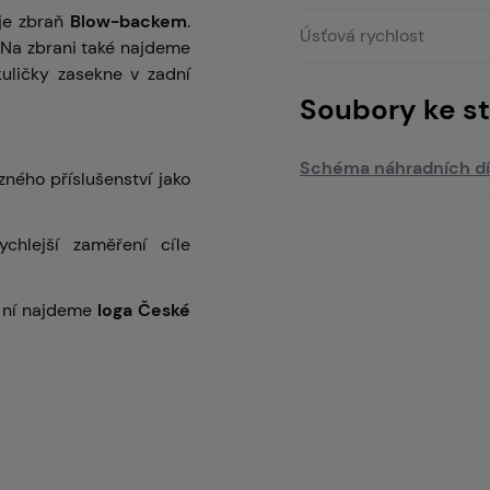
uje zbraň
Blow-backem
.
Úsťová rychlost
. Na zbrani také najdeme
kuličky zasekne v zadní
Soubory ke st
Schéma náhradních dí
ného příslušenství jako
ychlejší zaměření cíle
a ní najdeme
loga České