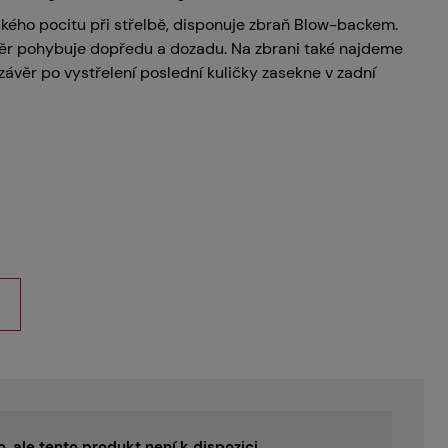
ckého pocitu při střelbě, disponuje zbraň Blow-backem.
ávěr pohybuje dopředu a dozadu. Na zbrani také najdeme
závěr po vystřelení poslední kuličky zasekne v zadní
o, ale tento produkt není k dispozici.