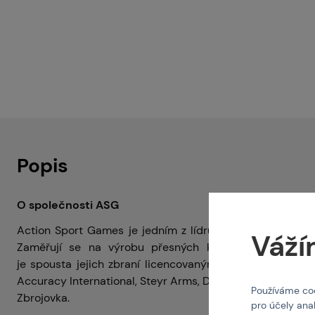
Popis
O společnosti ASG
Action Sport Games je jedním z lídrů na trhu s replikami
Váží
Zaměřují se na výrobu přesných kopií zbraní v měřít
je spousta jejich zbraní licencovanými replikami od tak
Accuracy International, Steyr Arms, Dan Wesson Firearm
Používáme coo
Zbrojovka.
pro účely ana