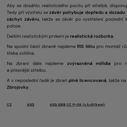
Aby se dosáhlo realistického pocitu při střelbě, dispon
Tedy při výstřelu se
závěr pohybuje dopředu a dozadu
záchyt závěru
, takže se závěr po vystřelení poslední 
poloze.
Dalším realistickým prvkem je
realistická rozborka
.
Na spodní části zbraně najdeme
RIS lištu
pro montáž růz
třeba svítilna.
Na zbrani dále najdeme
zvýrazněná mířidla
pro r
a přesnější střelbu.
A v neposlední řadě je zbraň
plně licencovaná
, takže n
Zbrojovky
.
CZ
ASG
ASG GBB CZ P-09 (s kufříkem)