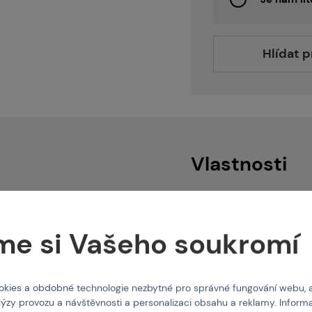
O nás
Hlídat 
Vlastnosti
Kód produktu
 zbraní a příslušenství.
me si Vašeho soukromí
EAN
ku 1:1. Z toho důvodu
ových značek jako třeba
Barva
s nebo třeba naše Česká
kies a obdobné technologie nezbytné pro správné fungování webu, 
lýzy provozu a návštěvnosti a personalizaci obsahu a reklamy. Informa
Blow-Back