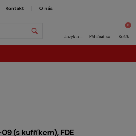
Kontakt
O nás
0
Jazyk a měna
Přihlásit se
Košík
09 (s kufříkem), FDE