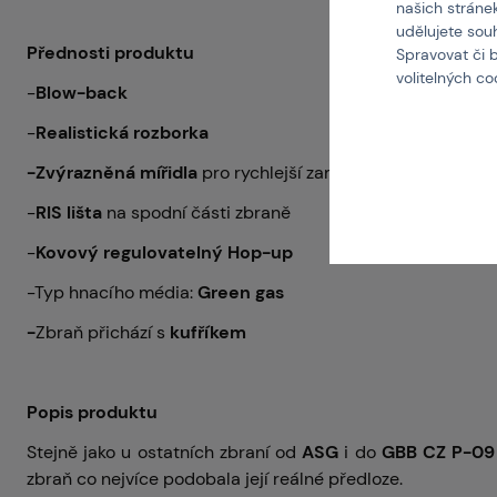
našich stráne
udělujete sou
Přednosti produktu
Spravovat či 
volitelných c
-
Blow-back
-
Realistická rozborka
-Zvýrazněná mířidla
pro rychlejší zaměření
-
RIS lišta
na spodní části zbraně
-
Kovový regulovatelný Hop-up
-Typ hnacího média:
Green gas
-
Zbraň přichází s
kufříkem
Popis produktu
Stejně jako u ostatních zbraní od
ASG
i do
GBB CZ P-09
zbraň co nejvíce podobala její reálné předloze.