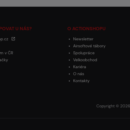
POVAT U NÁS?
O ACTIONSHOPU
op.cz
Newsletter
Airsoftové tábory
m v ČR
Spolupráce
ačky
Velkoobchod
Kariéra
O nás
Kontakty
Copyright © 2026 