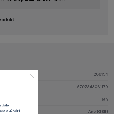
produkt
206154
5707843061179
Tan
a dále
ce o užívání
Ano (GBB)