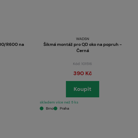
WADSN
300/R600 na
Šikmá montáž pro QD oko na popruh -
Černá
Kód: 101516
390 Kč
Koupit
skladem více než 5 ks
Brno
Praha