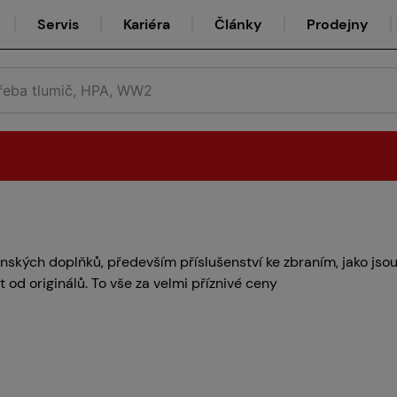
Servis
Kariéra
Články
Prodejny
Půjčovna
nských doplňků, především příslušenství ke zbraním, jako jsou 
t od originálů. To vše za velmi příznivé ceny
Týmy