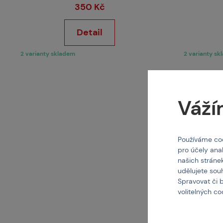
350 Kč
Detail
2 varianty skladem
2 varianty s
Váží
Používáme coo
pro účely ana
našich stráne
udělujete sou
Spravovat či 
volitelných c