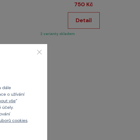
750 Kč
Detail
2 varianty skladem
a dále
ce o užívání
mout vše
“
 účely.
cování
uborů cookies
.