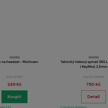
WADSN
WADSN
 na headset - Multicam
Taktický tlakový spínač SKIL
/ KeyMod, 2,5mm
Kód: 107265
Kód: M-108389
249 Kč
750 Kč
Koupit
Detail
než 5 ks
2 varianty skladem