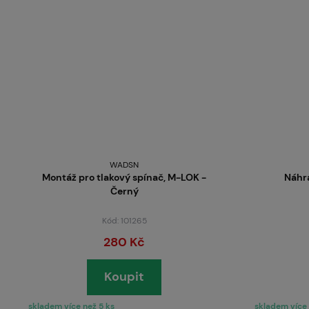
WADSN
Montáž pro tlakový spínač, M-LOK -
Náhra
Černý
Kód: 101265
280 Kč
Koupit
skladem více než 5 ks
skladem více 