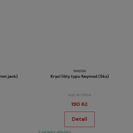
WADSN
5mm jack)
Krycí lišty typu Keymod (5ks)
Kód: M-101518
190 Kč
Detail
2 varianty skladem