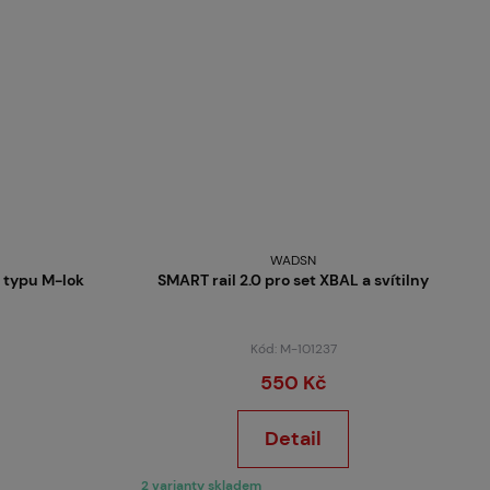
WADSN
L typu M-lok
SMART rail 2.0 pro set XBAL a svítilny
Kód: M-101237
550 Kč
Detail
2 varianty skladem