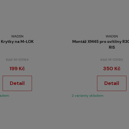
WADSN
WADSN
Krytky na M-LOK
Montáž XM45 pro svítilny R
RIS
Kód: M-101164
Kód: M-101192
199 Kč
350 Kč
Detail
Detail
kladem
2 varianty skladem