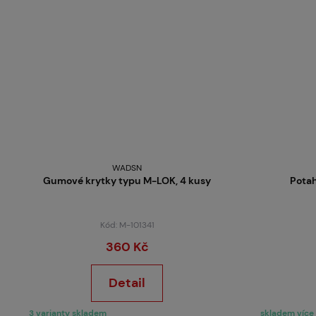
WADSN
Gumové krytky typu M-LOK, 4 kusy
Potah
Kód: M-101341
360 Kč
Detail
3 varianty skladem
skladem více 