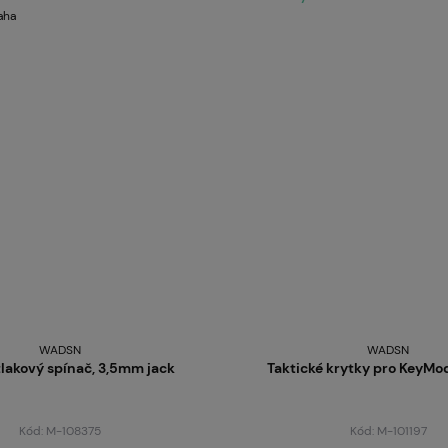
aha
WADSN
WADSN
lakový spínač, 3,5mm jack
Taktické krytky pro KeyMo
Kód: M-108375
Kód: M-101197