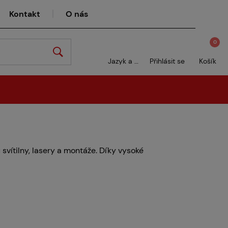
Kontakt
O nás
0
Jazyk a měna
Přihlásit se
Košík
svítilny, lasery a montáže. Díky vysoké