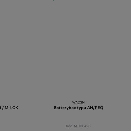
WADSN
d / M-LOK
Batterybox typu AN/PEQ
Kód: M-108426