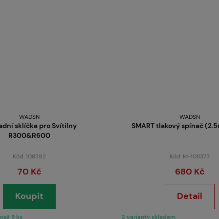
O nás
WADSN
WADSN
dní sklíčka pro Svítilny
SMART tlakový spínač (2.
R300&R600
Kód: 108392
Kód: M-108373
70 Kč
680 Kč
Koupit
Detail
než 5 ks
2 varianty skladem