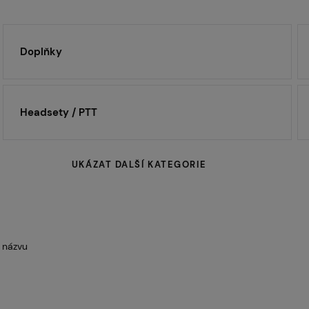
Servis
Doplňky
Kariéra
Headsety / PTT
Články
UKÁZAT DALŠÍ KATEGORIE
Prodejny
 názvu
Kontakt