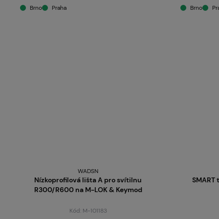
Brno
Praha
Brno
Pr
WADSN
Nízkoprofilová lišta A pro svítilnu
SMART t
R300/R600 na M-LOK & Keymod
Kód: M-101183