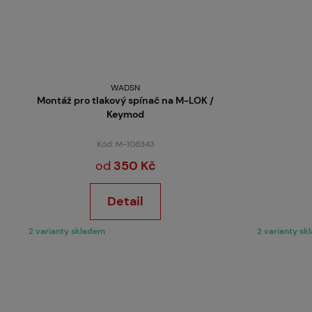
WADSN
Montáž pro tlakový spínač na M-LOK /
Keymod
Kód: M-108343
od
350 Kč
Detail
2 varianty skladem
2 varianty s