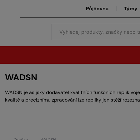
Půjčovna
Týmy
WADSN
WADSN je asijský dodavatel kvalitních funkčních replik voje
kvalitě a preciznímu zpracování lze repliky jen stěží rozezna
Značky
WADSN