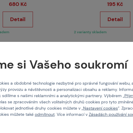
680 Kč
195 Kč
Detail
Detail
kladem
2 varianty skladem
me si Vašeho soukromí
kies a obdobné technologie nezbytné pro správné fungování webu, 
lýzy provozu a návštěvnosti a personalizaci obsahu a reklamy. Informa
k sdílíme s našimi reklamními a analytickými partnery. Výběrem „
Přij
hlas se zpracováním všech volitelných druhů cookies pro tyto zmíněné
blokovat jednotlivé druhy cookies můžete v „
Nastavení cookies
“. Zpra
ookies můžete také
odmítnout
. Více informací v
Zásadách používání so