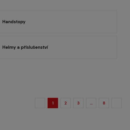
Handstopy
Helmy a příslušenství
1
2
3
…
8