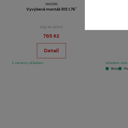
WADSN
Vyvýšená montáž RIS 1,76"
Pastore
Kód: M-101372
765 Kč
Detail
2 varianty skladem
skladem více 
Brno
Pr