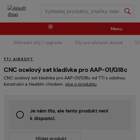
0
Menu
Náhradní díly / upgrade
Díly pro plynové zbraně
Dí
Zbraně
Střelivo / plyny
TTI AIRSOFT
Náhradní díly / upgrade
Příslušenství ke zbraním
CNC ocelový set kladívka pro AAP-01/G18c
CNC ocelový set kladívka pro AAP-01/G18c od TTI s odolnou
konstrukcí a hladším chodem.
více o produktu
Výstroj
Oblečení / boty
Pyrotechnika
Je nám líto, ale tento produkt není
II.Jakost
Vstupenky na akce
Dětské tábory
k dispozici.
GRINDS
Hlídat produkt