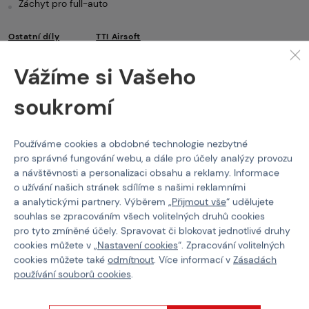
Záchyt pro full-auto
Ostatní díly
TTI Airsoft
Vlastnosti
Vážíme si Vašeho
soukromí
Kód produktu
218595
Používáme cookies a obdobné technologie nezbytné
pro správné fungování webu, a dále pro účely analýzy provozu
a návštěvnosti a personalizaci obsahu a reklamy. Informace
O NÁKUPU
o užívání našich stránek sdílíme s našimi reklamními
a analytickými partnery. Výběrem „
Přijmout vše
“ udělujete
Platba
souhlas se zpracováním všech volitelných druhů cookies
Doprava
pro tyto zmíněné účely. Spravovat či blokovat jednotlivé druhy
Obchodní podmínky
cookies můžete v „
Nastavení cookies
“. Zpracování volitelných
Všeobecné podmínky programu Týmy
cookies můžete také
odmítnout
. Více informací v
Zásadách
používání souborů cookies
.
Reklamační řád
Odstoupení od smlouvy