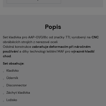
Popis
Set kladívka pro AAP-01/G18c od značky TTI, vyrobený na
CNC
obráběcích strojích z nerezové oceli
Odolná konstrukce
zabraňuje deformacím při náročném
používání
a díky technologi leštění MAF pro
výrazně hladší
chod
.
Set obsahuje:
Kladívko
Úderník
Disconnector
Záchyt kladívka
Ložisko