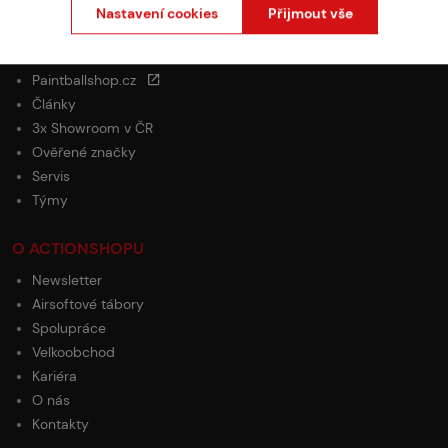
Ochrana osobních údajů
Nastavení cookies
Přijmout vše
PROČ NAKUPOVAT U NÁS?
Paintballshop.cz
Články
3x Showroom v ČR
Ověřené značky
Servis
Týmy
O ACTIONSHOPU
Newsletter
Airsoftové tábory
Spolupráce
Velkoobchod
Kariéra
O nás
Kontakty