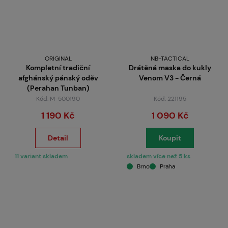
ORIGINAL
NB-TACTICAL
Kompletní tradiční
Drátěná maska do kukly
afghánský pánský oděv
Venom V3 - Černá
(Perahan Tunban)
Kód: M-500190
Kód: 221195
1 190 Kč
1 090 Kč
Detail
Koupit
11 variant skladem
skladem více než 5 ks
Brno
Praha