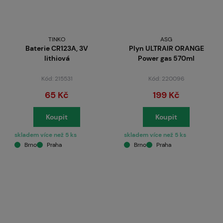
TINKO
ASG
Baterie CR123A, 3V
Plyn ULTRAIR ORANGE
lithiová
Power gas 570ml
Kód: 215531
Kód: 220096
65 Kč
199 Kč
Koupit
Koupit
skladem více než 5 ks
skladem více než 5 ks
Brno
Praha
Brno
Praha