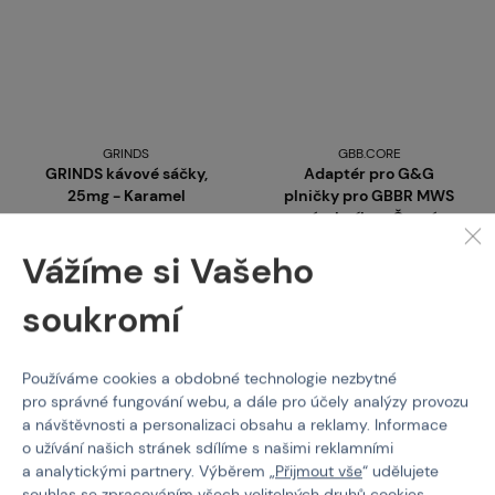
GRINDS
GBB.CORE
GRINDS kávové sáčky,
Adaptér pro G&G
25mg - Karamel
plničky pro GBBR MWS
zásobníky - Černá
Kód: 520062
Kód: 900006
Vážíme si Vašeho
259 Kč
150 Kč
soukromí
Koupit
Koupit
skladem více než 5 ks
skladem více než 5 ks
Používáme cookies a obdobné technologie nezbytné
Brno
Praha
Brno
Praha
pro správné fungování webu, a dále pro účely analýzy provozu
a návštěvnosti a personalizaci obsahu a reklamy. Informace
o užívání našich stránek sdílíme s našimi reklamními
a analytickými partnery. Výběrem „
Přijmout vše
“ udělujete
souhlas se zpracováním všech volitelných druhů cookies