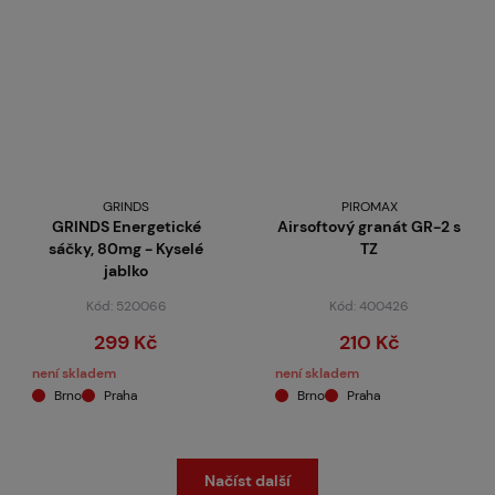
GRINDS
PIROMAX
GRINDS Energetické
Airsoftový granát GR-2 s
sáčky, 80mg - Kyselé
TZ
jablko
Kód: 520066
Kód: 400426
299 Kč
210 Kč
není skladem
není skladem
Brno
Praha
Brno
Praha
Načíst další