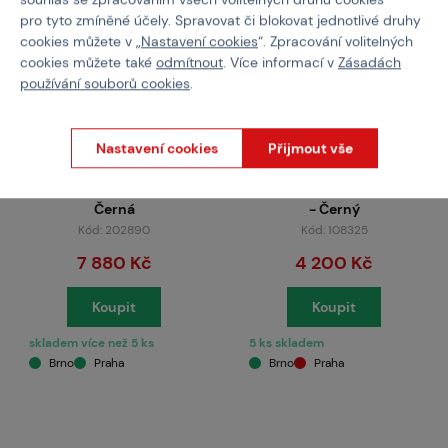
pro tyto zmíněné účely. Spravovat či blokovat jednotlivé druhy
cookies můžete v „
Nastavení cookies
“. Zpracování volitelných
cookies můžete také
odmítnout
. Více informací v
Zásadách
používání souborů cookies
.
Nastavení cookies
Přijmout vše
SPECNA ARMS
WADSN
MK18 Daniel Defense®
Taktický XBAL- Mini, kov
SA-E19 EDGE™ HAL ETU -
(Modrý/IR laser + strobo)
Černá
- Černý
Kód: 202890
Kód: 108325
7 880 Kč
4 200 Kč
Koupit
Koupit
skladem více než 5 ks
5 ks skladem
Brno
Praha
Brno
Praha