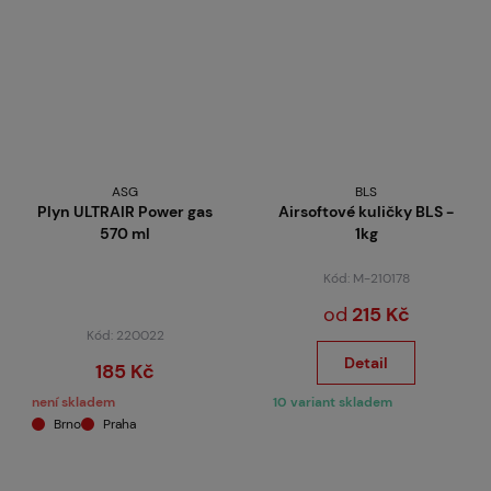
ASG
BLS
Plyn ULTRAIR Power gas
Airsoftové kuličky BLS -
570 ml
1kg
Kód: M-210178
od
215 Kč
Kód: 220022
Detail
185 Kč
není skladem
10 variant skladem
Brno
Praha