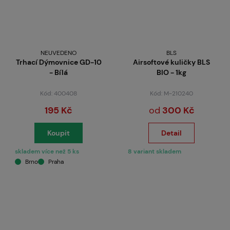
NEUVEDENO
BLS
Trhací Dýmovnice GD-10
Airsoftové kuličky BLS
- Bílá
BIO - 1kg
Kód: 400408
Kód: M-210240
195 Kč
od
300 Kč
Koupit
Detail
skladem více než 5 ks
8 variant skladem
Brno
Praha