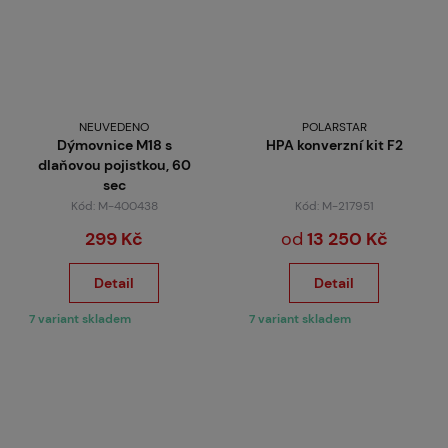
NEUVEDENO
POLARSTAR
Dýmovnice M18 s
HPA konverzní kit F2
dlaňovou pojistkou, 60
sec
Kód: M-400438
Kód: M-217951
299 Kč
od
13 250 Kč
Detail
Detail
7 variant skladem
7 variant skladem