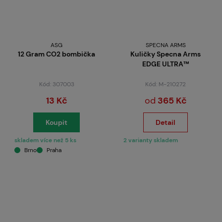
ASG
SPECNA ARMS
12 Gram CO2 bombička
Kuličky Specna Arms
EDGE ULTRA™
Kód: 307003
Kód: M-210272
13 Kč
od
365 Kč
Koupit
Detail
skladem více než 5 ks
2 varianty skladem
Brno
Praha