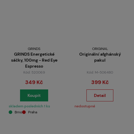
GRINDS
ORIGINAL
GRINDS Energetické
Originální afghánský
sáčky, 100mg - Red Eye
pakul
Espresso
Kód: 520069
Kód: M-506480
349 Kč
399 Kč
Koupit
Detail
skladem posledních 1 ks
nedostupné
Brno
Praha