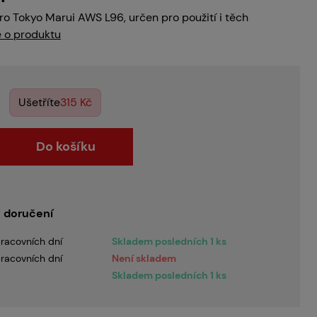
pro Tokyo Marui AWS L96, určen pro použití i těch
e o produktu
Ušetříte
315 Kč
Do košíku
 doručení
racovních dní
Skladem posledních 1 ks
racovních dní
Není skladem
Skladem posledních 1 ks