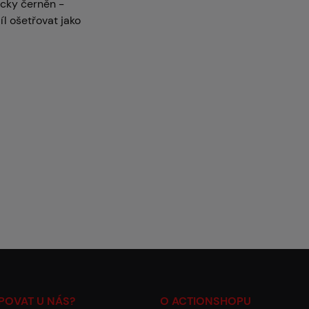
icky černěn -
íl ošetřovat jako
POVAT U NÁS?
O ACTIONSHOPU