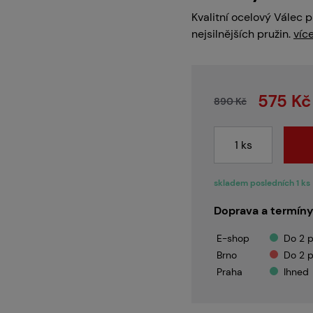
Servis
Kvalitní ocelový Válec 
nejsilnějších pružin.
víc
Kariéra
575 Kč
890 Kč
Články
skladem posledních 1 ks
Doprava a termíny
Prodejny
E-shop
Do 2 p
Brno
Do 2 p
Praha
Ihned
Kontakt