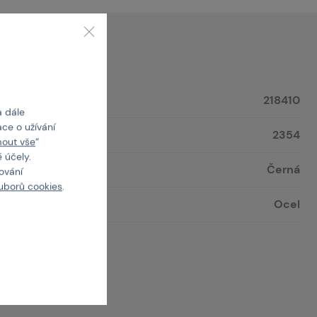
218410
a dále
ce o užívání
2354
mout vše
“
 účely.
Černá
cování
uborů cookies
.
Ocel