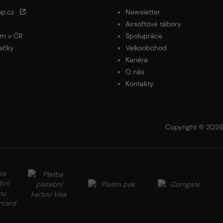
op.cz
Newsletter
Airsoftové tábory
m v ČR
Spolupráce
ačky
Velkoobchod
Kariéra
O nás
Kontakty
Copyright © 2026 