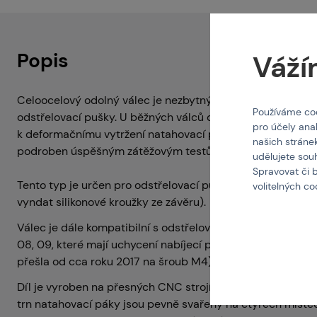
Popis
Váží
Celoocelový odolný válec je nezbytný doplněk při zvyšová
Používáme coo
odstřelovací pušky. U běžných válců dochází při použití si
pro účely ana
k deformačnímu vytržení natahovací páky z válce. Nabízen
našich stráne
podroben úspěšným zátěžovým testům na nejsilnějších pr
udělujete sou
Spravovat či 
Tento typ je určen pro odstřelovací pušky
Tokyo Marui A
volitelných c
vyndat silikonové kroužky ze závěru).
Válec je dále kompatibilní s odstřelovacími puškami Well 
08, 09, které mají uchycení nabíjecí páky šroubem M3 (je 
přešla od cca roku 2017 na šroub M4).
Díl je vyroben na přesných CNC strojích v ČR. Ocelová be
trn natahovací páky jsou pevně svařeny na čtyřech místech