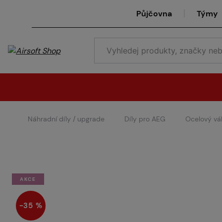
Půjčovna
Týmy
Náhradní díly / upgrade
Díly pro AEG
Ocelový vá
AKCE
−35 %