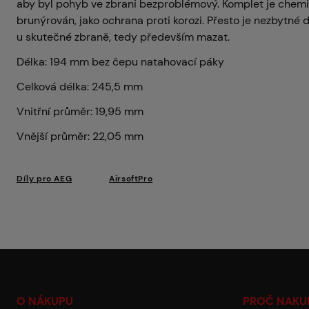
aby byl pohyb ve zbrani bezproblémový. Komplet je chem
brunýrován, jako ochrana proti korozi. Přesto je nezbytné d
u skutečné zbraně, tedy především mazat.
Délka: 194 mm bez čepu natahovací páky
Celková délka: 245,5 mm
Vnitřní průměr: 19,95 mm
Vnější průměr: 22,05 mm
Díly pro AEG
AirsoftPro
O NÁKUPU
PROČ NAKU