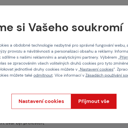
O nás
Vlastnosti
me si Vašeho soukromí
ní výkonu vaší
Kód produktu
kies a obdobné technologie nezbytné pro správné fungování webu, 
lných pružin
lýzy provozu a návštěvnosti a personalizaci obsahu a reklamy. Informa
ý válec AirsoftPro byl
EAN
k sdílíme s našimi reklamními a analytickými partnery. Výběrem „
Přij
užinách.
hlas se zpracováním všech volitelných druhů cookies pro tyto zmíněné
Barva
blokovat jednotlivé druhy cookies můžete v „
Nastavení cookies
“. Zpra
WS L96
(je nutné
ookies můžete také
odmítnout
. Více informací v
Zásadách používání so
Materiál
MB4401, 02, 03, 06, 07,
nutné změřit, firma Well
Nastavení cookies
Přijmout vše
zešvá trubka a ocelový
. Svár byl přeleštěn,