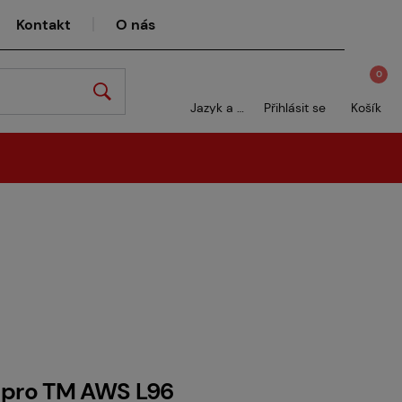
Kontakt
O nás
0
Jazyk a měna
Přihlásit se
Košík
 pro TM AWS L96