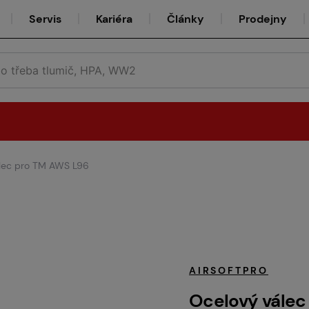
Servis
Kariéra
Články
Prodejny
lec pro TM AWS L96
Půjčovna
Týmy
AIRSOFTPRO
Ocelový válec