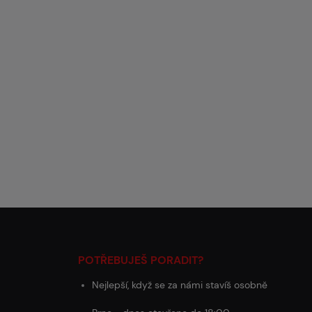
POTŘEBUJEŠ PORADIT?
Nejlepší, když se za námi stavíš osobně