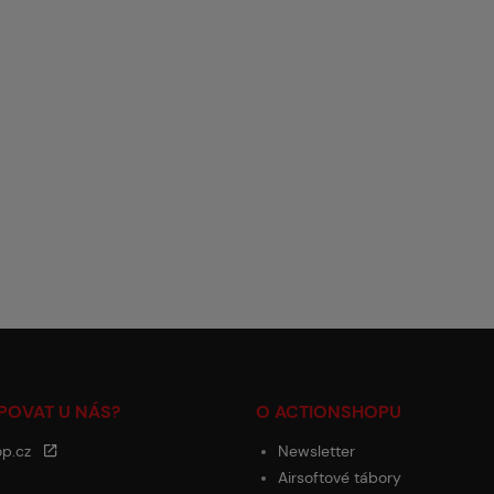
POVAT U NÁS?
O ACTIONSHOPU
op.cz
Newsletter
Airsoftové tábory