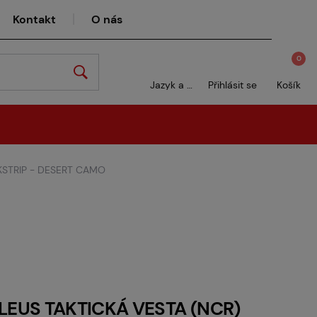
Kontakt
O nás
0
Jazyk a měna
Přihlásit se
Košík
KSTRIP - DESERT CAMO
EUS TAKTICKÁ VESTA (NCR)