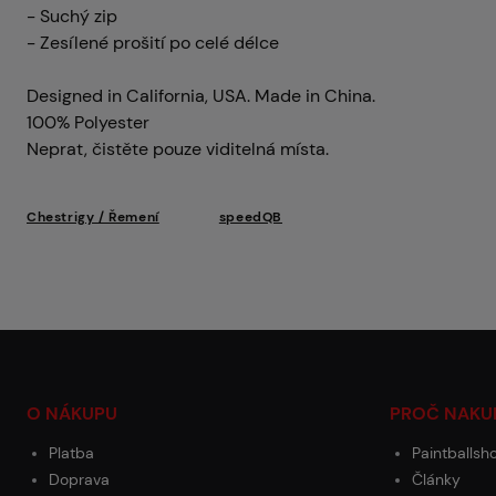
- Suchý zip
- Zesílené prošití po celé délce
Designed in California, USA. Made in China.
100% Polyester
Neprat, čistěte pouze viditelná místa.
Chestrigy / Řemení
speedQB
O NÁKUPU
PROČ NAKU
Platba
Paintballsh
Doprava
Články