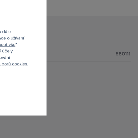
a dále
ce o užívání
mout vše
“
 účely.
580111
cování
uborů cookies
.