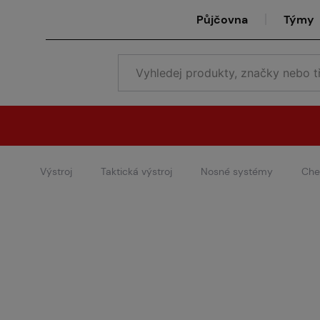
Půjčovna
Týmy
Výstroj
Taktická výstroj
Nosné systémy
Che