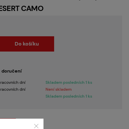
DESERT CAMO
Do košíku
 doručení
racovních dní
Skladem posledních 1 ks
racovních dní
Není skladem
Skladem posledních 1 ks
peedQB