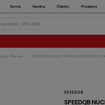
Servis
Kariéra
Články
Prodejny
strigy / Řemení
SPEEDQB NUCLEUS TAKTICKÁ VESTA (NCR) QUI
Půjčovna
Týmy
SPEEDQB
SPEEDQB NUCL