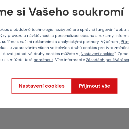
me si Vašeho soukromí
O nás
kies a obdobné technologie nezbytné pro správné fungování webu, 
Vlastnosti
lýzy provozu a návštěvnosti a personalizaci obsahu a reklamy. Informa
k sdílíme s našimi reklamními a analytickými partnery. Výběrem „
Přij
hlas se zpracováním všech volitelných druhů cookies pro tyto zmíněné
oliv budete chtít, ale
Kód produktu
blokovat jednotlivé druhy cookies můžete v „
Nastavení cookies
“. Zpra
ookies můžete také
odmítnout
. Více informací v
Zásadách používání so
 a je používána
strip má 2 řady Molle
lušenství. Na zadní
Nastavení cookies
Přijmout vše
ý se dá bezpečně
ně vyztužená a dvakrát