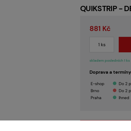
Servis
QUIKSTRIP - 
881 Kč
Kariéra
Články
skladem posledních 1 ks
Doprava a termíny
E-shop
Do 2 p
Prodejny
Brno
Do 2 p
Praha
Ihned
Kontakt
SpeedQB
Chestrigy S