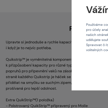
Váží
Používáme coo
Popis
pro účely ana
našich stráne
udělujete sou
Upravte si jednoduše a rychle kapacitu pro zásobníky kdyk
Spravovat či 
i když je to nejvíc potřeba.
volitelných c
Quikstrip™ je vyměnitelná komponenta MBS (Belt System)
k přizpůsobení kapacity pro různé typy zbraní. Každý Quik
popruhů pro připevnění vaků na zásobníky a ostatního přís
straně každého Quikstrip je háček se suchým zipem, kter
přidělat na smyčku se suchým zipem, která je opasku. Mír
prošívaná pro lepší odolnost.
Extra QuikStrip™(1 položka)
- Polstrovaný QuikStrip™ připravený pro Molle