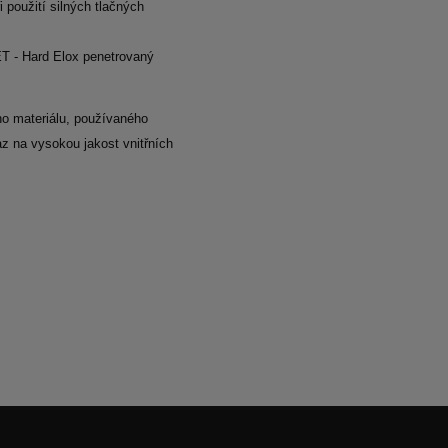
i použití silných tlačných
ET - Hard Elox penetrovaný
ho materiálu, používaného
z na vysokou jakost vnitřních