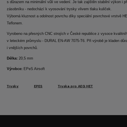
s důrazem na minimální vůli ve vedení. Je tak zajištěn stabilní výkon i př
zásobníku - nedochází k vyosování trysky vlivem tlaku kuliček.
Výborná kluznost a odolnost povrchu díky speciální povrchové vrstvě H
Teflonem.
Vyrobeno na přesných CNC strojích v České republice z vysoce kvalitní
v leteckém průmyslu - DURAL EN-AW 7075-T6. Při výrobě je kladen důra
i vnějších povrchů.
Délka:
20,5 mm
Výrobce:
EPeS Airsoft
Trysky
EPES
Tryska pro AEG HET