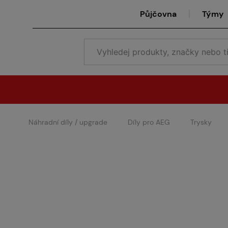
Půjčovna
Týmy
Náhradní díly / upgrade
Díly pro AEG
Trysky