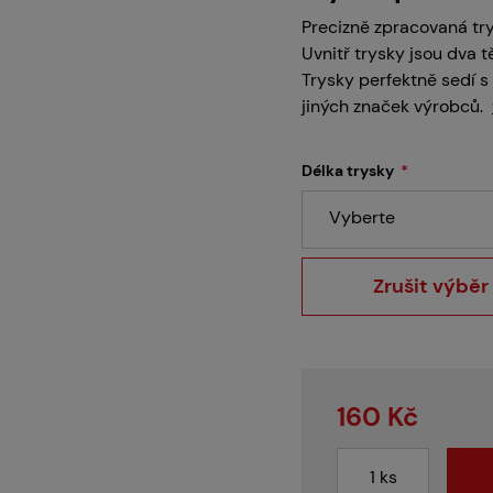
Servis
Precizně zpracovaná tr
Uvnitř trysky jsou dva t
Trysky perfektně sedí s
jiných značek výrobců.
Kariéra
Délka trysky
Vyberte
Články
Zrušit výběr
Prodejny
160 Kč
Kontakt