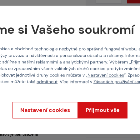
skladem více než 5 ks
O nás
me si Vašeho soukromí
Doprava a termíny
E-shop
Do 2 
Brno
Ihned
kies a obdobné technologie nezbytné pro správné fungování webu, 
Praha
Ihned
lýzy provozu a návštěvnosti a personalizaci obsahu a reklamy. Informa
k sdílíme s našimi reklamními a analytickými partnery. Výběrem „
Přij
hlas se zpracováním všech volitelných druhů cookies pro tyto zmíněné
blokovat jednotlivé druhy cookies můžete v „
Nastavení cookies
“. Zpra
ookies můžete také
odmítnout
. Více informací v
Zásadách používání so
Vlastnosti
Nastavení cookies
Přijmout vše
Kód produktu
guma. Tryska je již při dodání
ti na hlavě válce.
Délka trysky
irsoft je pak usazena