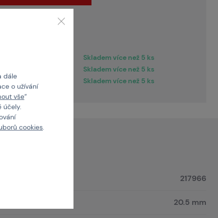
 doručení
pracovních dní
Skladem více než 5 ks
Skladem více než 5 ks
a dále
Skladem více než 5 ks
ce o užívání
mout vše
“
 účely.
cování
uborů cookies
.
217966
20.5 mm