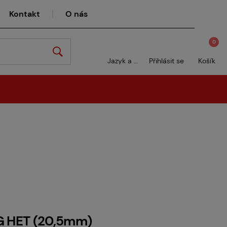
Kontakt
O nás
0
Jazyk a měna
Přihlásit se
Košík
G HET (20,5mm)