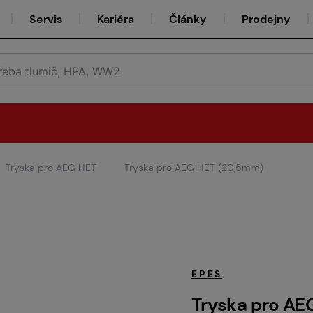
Servis
Kariéra
Články
Prodejny
Tryska pro AEG HET
Tryska pro AEG HET (20,5mm)
Půjčovna
Týmy
EPES
Tryska pro AE