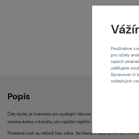
Váží
Používáme coo
pro účely ana
našich stráne
udělujete sou
Spravovat či 
volitelných c
Popis
Čelo trysky je tvarováno pro vynikající těsnost na přechodu tryska - hop 
oszena dvěma o-kroužky pro zajištění lepšího vedení a maximální těsnos
Perfektně sedí na většině hlav válce. Na hlavách válce přímo od EPeS a