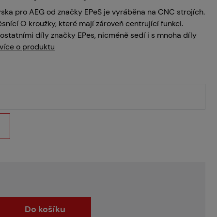
yska pro AEG od značky EPeS je vyráběna na CNC strojích.
ěsnící O kroužky, které mají zároveň centrující funkci.
 ostatními díly značky EPes, nicméně sedí i s mnoha díly
více o produktu
Do košíku